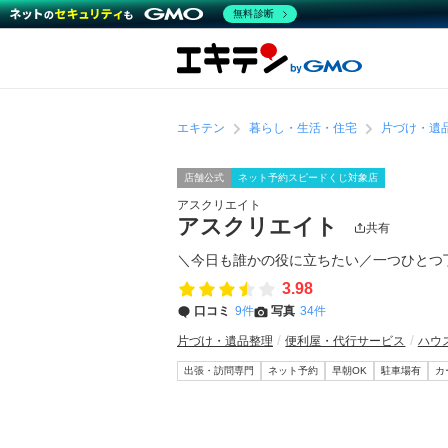
無料診断
エキテン
暮らし・生活・住宅
片づけ・遺
店舗公式
ネット予約スピードくじ対象店
アスクリエイト
アスクリエイト
共有
＼今日も誰かの役に立ちたい／一つひとつ
3.98
口コミ
9件
写真
34件
片づけ・遺品整理
便利屋・代行サービス
ハウ
出張・訪問専門
ネット予約
早朝OK
駐車場有
カ