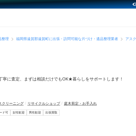
品整理
福岡県遠賀郡遠賀町に出張・訪問可能な片づけ・遺品整理業者
アス
丁寧に査定、まずは相談だけでもOK★暮らしをサポートします！
スクリーニング
リサイクルショップ
庭木剪定・お手入れ
ード可
女性歓迎
男性歓迎
出張買取