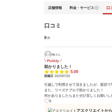
店舗情報
料金・サービス
口
10
口コミ
9
件
ru
さん
PickUp
助かりました！
5.00
投稿日
2025/07/20
引越しで利用させて頂きましたが、親切で
また、リーズナブルで助かりました！
何かありましたらまたぜひ宜しくお願いし
0
アスクリエイトか