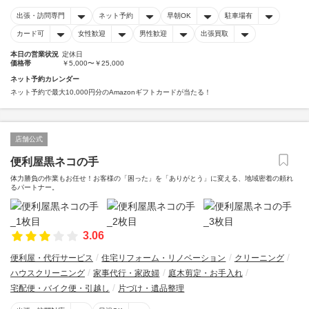
出張・訪問専門
ネット予約
早朝OK
駐車場有
カード可
女性歓迎
男性歓迎
出張買取
本日の営業状況
定休日
価格帯
￥5,000〜￥25,000
ネット予約カレンダー
ネット予約で最大10,000円分のAmazonギフトカードが当たる！
店舗公式
便利屋黒ネコの手
体力勝負の作業もお任せ！お客様の「困った」を「ありがとう」に変える、地域密着の頼れ
るパートナー。
3.06
便利屋・代行サービス
住宅リフォーム・リノベーション
クリーニング
ハウスクリーニング
家事代行・家政婦
庭木剪定・お手入れ
宅配便・バイク便・引越し
片づけ・遺品整理