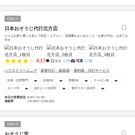
店舗公式
日本おそうじ代行北方店
どんなお困り事にも喜んで対応！エアコン・洗濯機をはじめとした『お家の汚れ』は全てお
任せ
4.17
口コミ
13件
写真
17枚
ハウスクリーニング
家事代行・家政婦
便利屋・代行サービス
出張・訪問専門
日祝OK
早朝OK
クーポン有
カード可
QRコード決済可
電子マネー決済可
本日の営業状況
8:00〜21:00
価格帯
￥8,800〜￥48,000
店舗公式
おそうじ堂