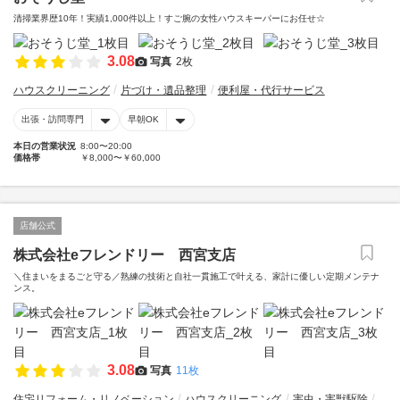
清掃業界歴10年！実績1,000件以上！すご腕の女性ハウスキーパーにお任せ☆
3.08
写真
2枚
ハウスクリーニング
片づけ・遺品整理
便利屋・代行サービス
出張・訪問専門
早朝OK
本日の営業状況
8:00〜20:00
価格帯
￥8,000〜￥60,000
店舗公式
株式会社eフレンドリー 西宮支店
＼住まいをまるごと守る／熟練の技術と自社一貫施工で叶える、家計に優しい定期メンテナ
ンス。
3.08
写真
11枚
住宅リフォーム・リノベーション
ハウスクリーニング
害虫・害獣駆除