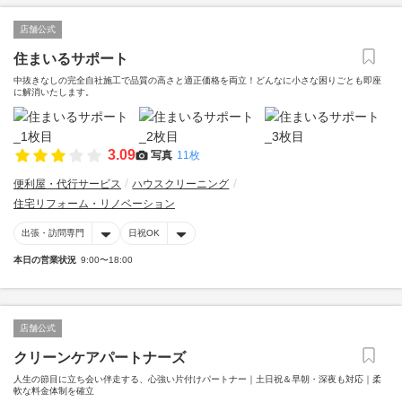
店舗公式
住まいるサポート
中抜きなしの完全自社施工で品質の高さと適正価格を両立！どんなに小さな困りごとも即座
に解消いたします。
3.09
写真
11枚
便利屋・代行サービス
ハウスクリーニング
住宅リフォーム・リノベーション
出張・訪問専門
日祝OK
本日の営業状況
9:00〜18:00
店舗公式
クリーンケアパートナーズ
人生の節目に立ち会い伴走する、心強い片付けパートナー｜土日祝＆早朝・深夜も対応｜柔
軟な料金体制を確立