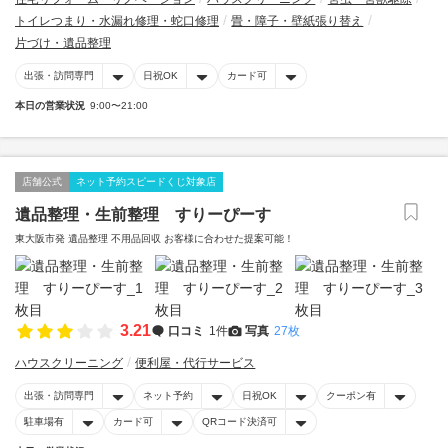
トイレつまり・水漏れ修理・蛇口修理
畳・障子・壁紙張り替え
片づけ・遺品整理
出張・訪問専門
日祝OK
カード可
本日の営業状況
9:00〜21:00
店舗公式
ネット予約スピードくじ対象店
遺品整理・生前整理 すりーぴーす
東大阪市発 遺品整理 不用品回収 お客様に合わせた提案可能！
3.21
口コミ
1件
写真
27枚
ハウスクリーニング
便利屋・代行サービス
出張・訪問専門
ネット予約
日祝OK
クーポン有
駐車場有
カード可
QRコード決済可