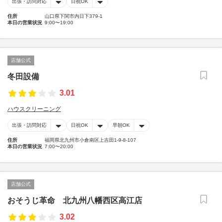
出張・訪問対応
日祝OK
住所
山口県下関市内日下379-1
本日の営業状況
9:00〜19:00
店舗公式
冬田設備
3.01
ハウスクリーニング
出張・訪問対応
日祝OK
早朝OK
住所
福岡県北九州市小倉南区上吉田1-9-8-107
本日の営業状況
7:00〜20:00
店舗公式
おそうじ革命 北九州八幡西区高江店
3.02