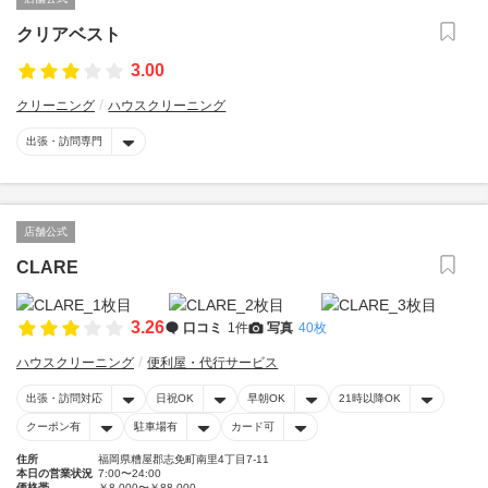
クリアベスト
3.00
クリーニング
ハウスクリーニング
出張・訪問専門
店舗公式
CLARE
3.26
口コミ
1件
写真
40枚
ハウスクリーニング
便利屋・代行サービス
出張・訪問対応
日祝OK
早朝OK
21時以降OK
クーポン有
駐車場有
カード可
住所
福岡県糟屋郡志免町南里4丁目7-11
本日の営業状況
7:00〜24:00
価格帯
￥8,000〜￥88,000