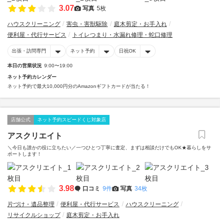
3.07
写真
5枚
ハウスクリーニング
害虫・害獣駆除
庭木剪定・お手入れ
便利屋・代行サービス
トイレつまり・水漏れ修理・蛇口修理
出張・訪問専門
ネット予約
日祝OK
本日の営業状況
9:00〜19:00
ネット予約カレンダー
ネット予約で最大10,000円分のAmazonギフトカードが当たる！
店舗公式
ネット予約スピードくじ対象店
アスクリエイト
＼今日も誰かの役に立ちたい／一つひとつ丁寧に査定、まずは相談だけでもOK★暮らしをサ
ポートします！
3.98
口コミ
9件
写真
34枚
片づけ・遺品整理
便利屋・代行サービス
ハウスクリーニング
リサイクルショップ
庭木剪定・お手入れ