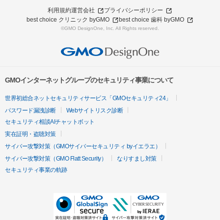
利用規約
運営会社
プライバシーポリシー
best choice クリニック byGMO
best choice 歯科 byGMO
©GMO DesignOne, Inc. All Rights reserved.
GMOインターネットグループのセキュリティ事業について
世界初総合ネットセキュリティサービス「GMOセキュリティ24」
パスワード漏洩診断
Webサイトリスク診断
セキュリティ相談AIチャットボット
実在証明・盗聴対策
サイバー攻撃対策（GMOサイバーセキュリティ byイエラエ）
サイバー攻撃対策（GMO Flatt Security）
なりすまし対策
セキュリティ事業の軌跡