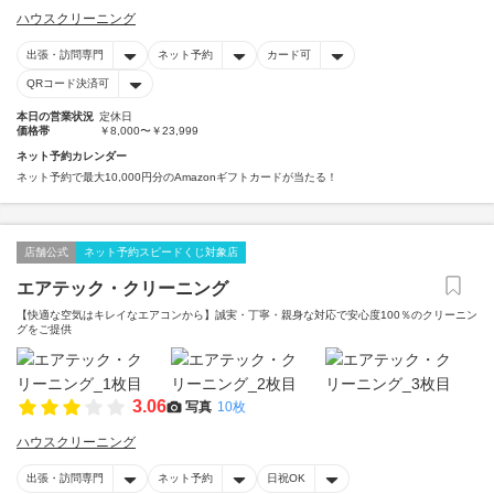
ハウスクリーニング
出張・訪問専門
ネット予約
カード可
QRコード決済可
本日の営業状況
定休日
価格帯
￥8,000〜￥23,999
ネット予約カレンダー
ネット予約で最大10,000円分のAmazonギフトカードが当たる！
店舗公式
ネット予約スピードくじ対象店
エアテック・クリーニング
【快適な空気はキレイなエアコンから】誠実・丁寧・親身な対応で安心度100％のクリーニン
グをご提供
3.06
写真
10枚
ハウスクリーニング
出張・訪問専門
ネット予約
日祝OK