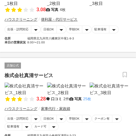
3.08
写真
4枚
ハウスクリーニング
便利屋・代行サービス
出張・訪問対応
日祝OK
早朝OK
駐車場有
住所
福岡県北九州市八幡東区中尾1-9-3
本日の営業状況
8:00〜21:00
店舗公式
株式会社真清サービス
3.28
口コミ
2件
写真
25枚
ハウスクリーニング
家事代行・家政婦
出張・訪問対応
日祝OK
早朝OK
クーポン有
駐車場有
カード可
住所
福岡県北九州市小倉南区津田4-3-23