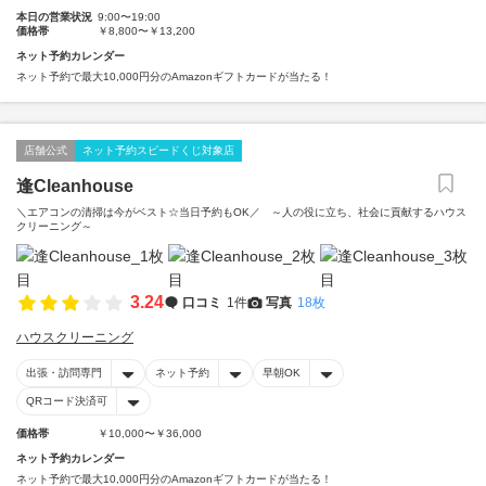
本日の営業状況
9:00〜19:00
価格帯
￥8,800〜￥13,200
ネット予約カレンダー
ネット予約で最大10,000円分のAmazonギフトカードが当たる！
店舗公式
ネット予約スピードくじ対象店
逢Cleanhouse
＼エアコンの清掃は今がベスト☆当日予約もOK／ ～人の役に立ち、社会に貢献するハウス
クリーニング～
3.24
口コミ
1件
写真
18枚
ハウスクリーニング
出張・訪問専門
ネット予約
早朝OK
QRコード決済可
価格帯
￥10,000〜￥36,000
ネット予約カレンダー
ネット予約で最大10,000円分のAmazonギフトカードが当たる！