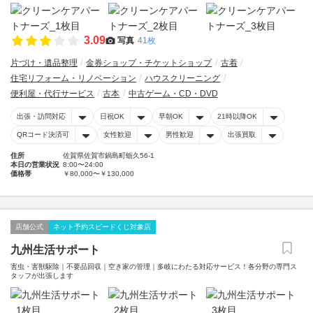
3.09
写真
41枚
片づけ・遺品整理
金券ショップ・チケットショップ
古着
住宅リフォーム・リノベーション
ハウスクリーニング
便利屋・代行サービス
古本
中古ゲーム・CD・DVD
出張・訪問対応
日祝OK
早朝OK
21時以降OK
QRコード決済可
女性歓迎
男性歓迎
出張買取
住所
佐賀県佐賀市鍋島町蛎久56-1
本日の営業状況
8:00〜24:00
価格帯
￥80,000〜￥130,000
店舗公式
ネット予約スピードくじ対象店
九州生活サポート
害虫・害獣駆除｜不要品回収｜空き家の管理｜多岐にわたる対応サービス！各分野の専門ス
タッフが出張します