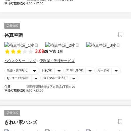
本日の営業状況
8:00〜17:00
店舗公式
裕真空調
3.09
写真
1枚
ハウスクリーニング
便利屋・代行サービス
出張・訪問対応
日祝OK
21時以降OK
カード可
QRコード決済可
電子マネー決済可
住所
福岡県福岡市博多区東雲町3丁目4-20
本日の営業状況
9:00〜23:00
店舗公式
きれい家ハンズ