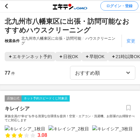
ログイン・登録
北九州市八幡東区に出張・訪問可能なお
すすめハウスクリーニング
北九州市八幡東区に出張・訪問可能
ハウスクリーニン
変更
検索条件
グ
エキテンネット予約
日祝OK
早朝OK
21時以降OK
77
件
店舗公式
ネット予約スピードくじ対象店
キレイシア
家族全員の“幸せ”を作る清潔な住環境を提供！空室・エアコン・洗濯機、お部屋のお掃除すべ
てに対応します
3.08