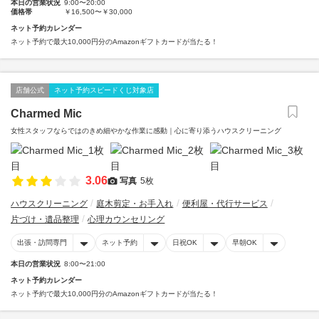
本日の営業状況
9:00〜20:00
価格帯
￥16,500〜￥30,000
ネット予約カレンダー
ネット予約で最大10,000円分のAmazonギフトカードが当たる！
店舗公式
ネット予約スピードくじ対象店
Charmed Mic
女性スタッフならではのきめ細やかな作業に感動｜心に寄り添うハウスクリーニング
3.06
写真
5枚
ハウスクリーニング
庭木剪定・お手入れ
便利屋・代行サービス
片づけ・遺品整理
心理カウンセリング
出張・訪問専門
ネット予約
日祝OK
早朝OK
本日の営業状況
8:00〜21:00
ネット予約カレンダー
ネット予約で最大10,000円分のAmazonギフトカードが当たる！