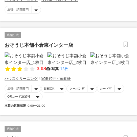
出張・訪問専門
店舗公式
おそうじ本舗小倉東インター店
3.08
写真
12枚
ハウスクリーニング
家事代行・家政婦
出張・訪問専門
日祝OK
クーポン有
カード可
QRコード決済可
本日の営業状況
9:00〜21:00
店舗公式