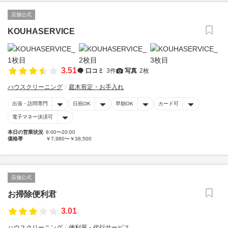
店舗公式
KOUHASERVICE
3.51
口コミ
3件
写真
2枚
ハウスクリーニング
庭木剪定・お手入れ
出張・訪問専門
日祝OK
早朝OK
カード可
電子マネー決済可
本日の営業状況
8:00〜20:00
価格帯
￥7,980〜￥38,500
店舗公式
お掃除便利君
3.01
ハウスクリーニング
便利屋・代行サービス