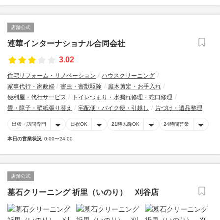
店舗公式
連華インターナショナル合同会社
3.02
住宅リフォーム・リノベーション
ハウスクリーニング
家事代行・家政婦
害虫・害獣駆除
庭木剪定・お手入れ
便利屋・代行サービス
トイレつまり・水漏れ修理・蛇口修理
畳・障子・壁紙張り替え
宅配便・バイク便・引越し
片づけ・遺品整理
出張・訪問専門
日祝OK
21時以降OK
24時間営業
本日の営業状況
0:00〜24:00
店舗公式
墓石クリーニング 祈里（いのり） 刈谷店