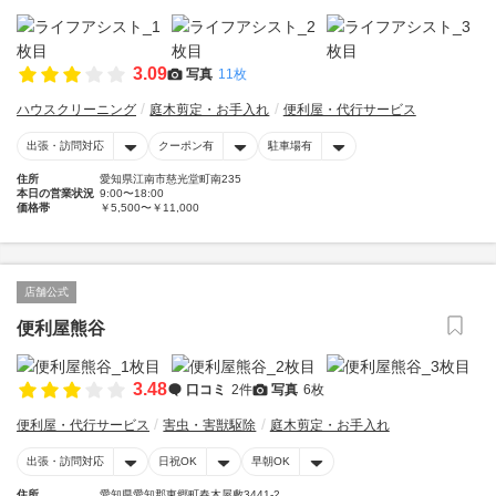
3.09
写真
11枚
ハウスクリーニング
庭木剪定・お手入れ
便利屋・代行サービス
出張・訪問対応
クーポン有
駐車場有
住所
愛知県江南市慈光堂町南235
本日の営業状況
9:00〜18:00
価格帯
￥5,500〜￥11,000
店舗公式
便利屋熊谷
3.48
口コミ
2件
写真
6枚
便利屋・代行サービス
害虫・害獣駆除
庭木剪定・お手入れ
出張・訪問対応
日祝OK
早朝OK
住所
愛知県愛知郡東郷町春木屋敷3441-2