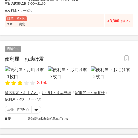
本日の営業状況
7:00〜21:00
主な料金・サービス
除草・草刈り
3,300
￥
（税込）
スマート農業
店舗公式
便利屋・お助け君
3.04
庭木剪定・お手入れ
片づけ・遺品整理
家事代行・家政婦
便利屋・代行サービス
出張・訪問対応
住所
愛知県知多市南粕谷本町4-25