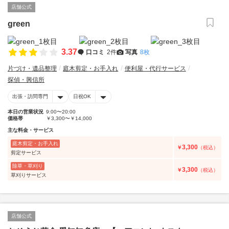
店舗公式
green
3.37
口コミ
2件
写真
8枚
片づけ・遺品整理
庭木剪定・お手入れ
便利屋・代行サービス
探偵・興信所
出張・訪問専門
日祝OK
本日の営業状況
9:00〜20:00
価格帯
￥3,300〜￥14,000
主な料金・サービス
庭木剪定・お手入れ
3,300
￥
（税込）
剪定サービス
除草・草刈り
3,300
￥
（税込）
草刈りサービス
店舗公式