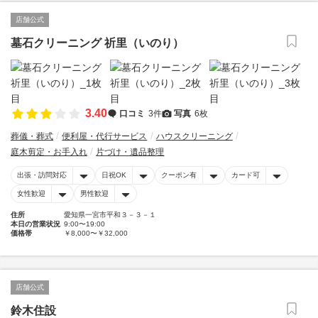
店舗公式
墓石クリーニング 祈里（いのり）
3.40
口コミ
3件
写真
6枚
葬儀・葬式
便利屋・代行サービス
ハウスクリーニング
庭木剪定・お手入れ
片づけ・遺品整理
出張・訪問対応
日祝OK
クーポン有
カード可
女性歓迎
男性歓迎
住所
愛知県一宮市平和３－３－１
本日の営業状況
9:00〜19:00
価格帯
￥8,000〜￥32,000
店舗公式
鈴木住設