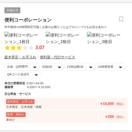
店舗公式
便利コーポレーション
年中無休×24時間対応可能｜お家のお困りごとはプロにいつでもお任せあれ☆
3.07
庭木剪定・お手入れ
便利屋・代行サービス
出張・訪問専門
日祝OK
21時以降OK
24時間営業
QRコード決済可
本日の営業状況
0:00〜24:00
価格帯
￥200〜￥10,000
主な料金・サービス
庭木剪定・お手入れ
10,000
￥
（税込）
立木剪定・立木伐採・抜根
除草・草刈り
200
￥
（税込）
草刈り