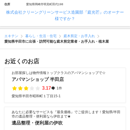
住所
愛知県岡崎市明見町田代198
株式会社クリーングリーンサービス造園部『庭光芒』のオーナー
様ですか？
エキテン
暮らし・生活・住宅
庭木剪定・お手入れ
愛知県半田市に出張・訪問可能な庭木剪定業者・お手入れ・植木屋
お近くのお店
お部屋探しは物件情報トップクラスのアパマンショップで☆
アパマンショップ 半田店
3.17
1件
愛知県半田市昭和町１丁目15-1
あなたに必要なサービスを『最良価格』でご提供します！愛知県/半田
市の遺品整理・便利屋なら伊吹まで★
遺品整理・便利屋の伊吹