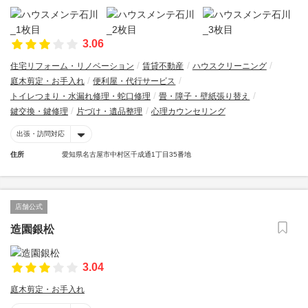
3.06
住宅リフォーム・リノベーション
賃貸不動産
ハウスクリーニング
庭木剪定・お手入れ
便利屋・代行サービス
トイレつまり・水漏れ修理・蛇口修理
畳・障子・壁紙張り替え
鍵交換・鍵修理
片づけ・遺品整理
心理カウンセリング
出張・訪問対応
住所
愛知県名古屋市中村区千成通1丁目35番地
店舗公式
造園銀松
3.04
庭木剪定・お手入れ