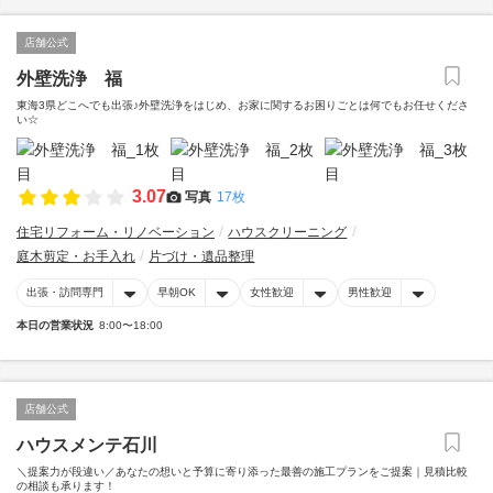
店舗公式
外壁洗浄 福
東海3県どこへでも出張♪外壁洗浄をはじめ、お家に関するお困りごとは何でもお任せくださ
い☆
3.07
写真
17枚
住宅リフォーム・リノベーション
ハウスクリーニング
庭木剪定・お手入れ
片づけ・遺品整理
出張・訪問専門
早朝OK
女性歓迎
男性歓迎
本日の営業状況
8:00〜18:00
店舗公式
ハウスメンテ石川
＼提案力が段違い／あなたの想いと予算に寄り添った最善の施工プランをご提案｜見積比較
の相談も承ります！