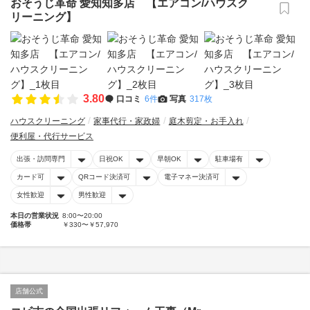
おそうじ革命 愛知知多店 【エアコン/ハウスク
リーニング】
3.80
口コミ
6件
写真
317枚
ハウスクリーニング
家事代行・家政婦
庭木剪定・お手入れ
便利屋・代行サービス
出張・訪問専門
日祝OK
早朝OK
駐車場有
カード可
QRコード決済可
電子マネー決済可
女性歓迎
男性歓迎
本日の営業状況
8:00〜20:00
価格帯
￥330〜￥57,970
店舗公式