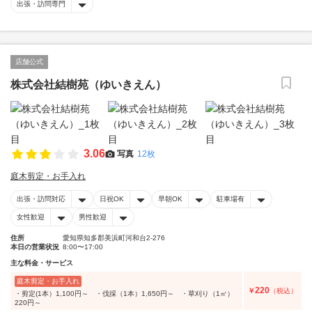
出張・訪問専門
店舗公式
株式会社結樹苑（ゆいきえん）
3.06
写真
12枚
庭木剪定・お手入れ
出張・訪問対応
日祝OK
早朝OK
駐車場有
女性歓迎
男性歓迎
住所
愛知県知多郡美浜町河和台2-276
本日の営業状況
8:00〜17:00
主な料金・サービス
庭木剪定・お手入れ
220
￥
（税込）
・剪定(1本）1,100円～ ・伐採（1本）1,650円～ ・草刈り（1㎡）
220円～