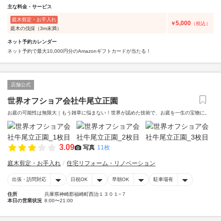
主な料金・サービス
庭木剪定・お手入れ
5,000
￥
（税込）
庭木の伐採（3m未満）
ネット予約カレンダー
ネット予約で最大10,000円分のAmazonギフトカードが当たる！
店舗公式
世界オフショア会社牛尾立正園
お庭の可能性は無限大｜もう雑草に悩まない！世界が認めた技術で、お庭を一生の宝物に。
3.09
写真
11枚
庭木剪定・お手入れ
住宅リフォーム・リノベーション
出張・訪問対応
日祝OK
早朝OK
駐車場有
住所
兵庫県神崎郡福崎町西治１３０１−７
本日の営業状況
8:00〜21:00