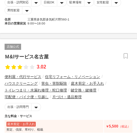
出張・訪問対応
日祝OK
駐車場有
女性歓迎
男性歓迎
住所
三重県多気郡多気町片野560-1
本日の営業状況
9:00〜18:00
店舗公式
Ｍ&Iサービス名古屋
3.02
便利屋・代行サービス
住宅リフォーム・リノベーション
ハウスクリーニング
害虫・害獣駆除
庭木剪定・お手入れ
トイレつまり・水漏れ修理・蛇口修理
鍵交換・鍵修理
宅配便・バイク便・引越し
片づけ・遺品整理
出張・訪問専門
主な料金・サービス
庭木剪定・お手入れ
5,500
￥
（税込）
剪定、伐採、草刈り、植栽