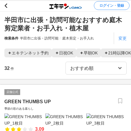
ログイン・登録
半田市に出張・訪問可能なおすすめ庭木
剪定業者・お手入れ・植木屋
変更
検索条件
半田市に出張・訪問可能
庭木剪定・お手入れ
エキテンネット予約
日祝OK
早朝OK
21時以降OK
32
件
店舗公式
GREEN THUMBS UP
季節の彩のある暮らし
3.09