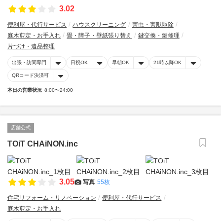
3.02
便利屋・代行サービス
ハウスクリーニング
害虫・害獣駆除
庭木剪定・お手入れ
畳・障子・壁紙張り替え
鍵交換・鍵修理
片づけ・遺品整理
出張・訪問専門
日祝OK
早朝OK
21時以降OK
QRコード決済可
本日の営業状況
8:00〜24:00
店舗公式
TOiT CHAiNON.inc
3.05
写真
55枚
住宅リフォーム・リノベーション
便利屋・代行サービス
庭木剪定・お手入れ