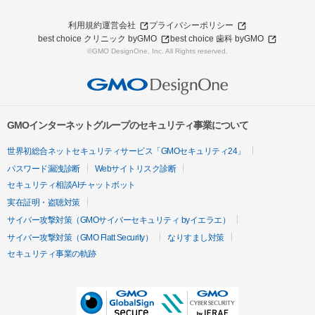
利用規約
運営会社
プライバシーポリシー
best choice クリニック byGMO
best choice 歯科 byGMO
©GMO DesignOne, Inc. All Rights reserved.
GMOインターネットグループのセキュリティ事業について
世界初総合ネットセキュリティサービス「GMOセキュリティ24」
パスワード漏洩診断
Webサイトリスク診断
セキュリティ相談AIチャットボット
実在証明・盗聴対策
サイバー攻撃対策（GMOサイバーセキュリティ byイエラエ）
サイバー攻撃対策（GMO Flatt Security）
なりすまし対策
セキュリティ事業の軌跡