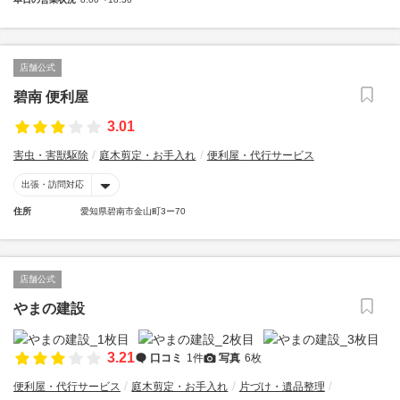
店舗公式
碧南 便利屋
3.01
害虫・害獣駆除
庭木剪定・お手入れ
便利屋・代行サービス
出張・訪問対応
住所
愛知県碧南市金山町3ー70
店舗公式
やまの建設
3.21
口コミ
1件
写真
6枚
便利屋・代行サービス
庭木剪定・お手入れ
片づけ・遺品整理