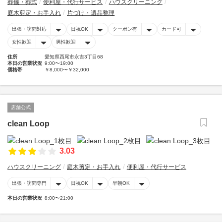
葬儀・葬式
便利屋・代行サービス
ハウスクリーニング
庭木剪定・お手入れ
片づけ・遺品整理
出張・訪問対応
日祝OK
クーポン有
カード可
女性歓迎
男性歓迎
住所
愛知県西尾市永吉3丁目68
本日の営業状況
9:00〜19:00
価格帯
￥8,000〜￥32,000
店舗公式
clean Loop
3.03
ハウスクリーニング
庭木剪定・お手入れ
便利屋・代行サービス
出張・訪問専門
日祝OK
早朝OK
本日の営業状況
8:00〜21:00