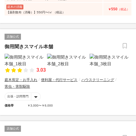
庭木の消毒
550
￥
（税込）
【薬剤散布（消毒）】550円〜/㎡ （税込）
店舗公式
御用聞きスマイル本舗
3.03
庭木剪定・お手入れ
便利屋・代行サービス
ハウスクリーニング
害虫・害獣駆除
出張・訪問専門
価格帯
￥3,000〜￥6,000
店舗公式