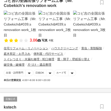
コビ吉の全国出張リフォーム工事（Mr.
Cobekich's renovation work
3.06
写真
4枚
住宅リフォーム・リノベーション
ハウスクリーニング
害虫・害獣駆除
庭木剪定・お手入れ
便利屋・代行サービス
トイレつまり・水漏れ修理・蛇口修理
畳・障子・壁紙張り替え
鍵交換・鍵修理
片づけ・遺品整理
出張・訪問専門
日祝OK
カード可
本日の営業状況
4:00〜8:00 9:00〜20:00
店舗公式
kstech