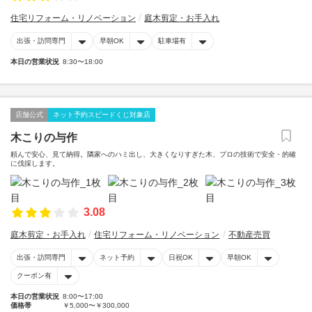
住宅リフォーム・リノベーション
庭木剪定・お手入れ
出張・訪問専門
早朝OK
駐車場有
本日の営業状況
8:30〜18:00
店舗公式
ネット予約スピードくじ対象店
木こりの与作
頼んで安心、見て納得。隣家へのハミ出し、大きくなりすぎた木、プロの技術で安全・的確
に伐採します。
3.08
庭木剪定・お手入れ
住宅リフォーム・リノベーション
不動産売買
出張・訪問専門
ネット予約
日祝OK
早朝OK
クーポン有
本日の営業状況
8:00〜17:00
価格帯
￥5,000〜￥300,000