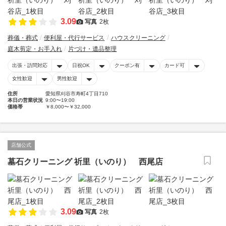
3.09
写真
2枚
葬儀・葬式
便利屋・代行サービス
ハウスクリーニング
庭木剪定・お手入れ
片づけ・遺品整理
出張・訪問対応
日祝OK
クーポン有
カード可
女性歓迎
男性歓迎
住所
愛知県刈谷市寿町4丁目710
本日の営業状況
9:00〜19:00
価格帯
￥8,000〜￥32,000
店舗公式
墓石クリーニング 祈里（いのり） 西尾店
3.09
写真
2枚