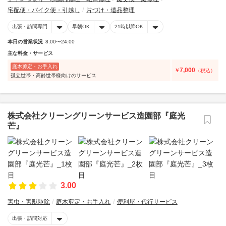
宅配便・バイク便・引越し
片づけ・遺品整理
出張・訪問専門
早朝OK
21時以降OK
本日の営業状況
8:00〜24:00
主な料金・サービス
庭木剪定・お手入れ
7,000
￥
（税込）
孤立世帯・高齢世帯様向けのサービス
株式会社クリーングリーンサービス造園部『庭光
芒』
3.00
害虫・害獣駆除
庭木剪定・お手入れ
便利屋・代行サービス
出張・訪問対応