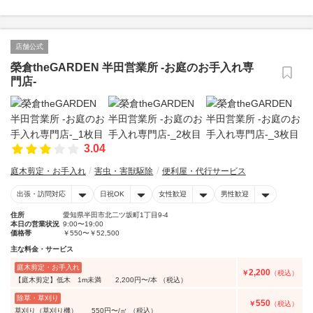
店舗公式
榮倉theGARDEN 半田営業所 -お庭のお手入れ専
門店-
3.04
庭木剪定・お手入れ
害虫・害獣駆除
便利屋・代行サービス
出張・訪問対応
日祝OK
女性歓迎
男性歓迎
住所
愛知県半田市北二ツ坂町1丁目9-4
本日の営業状況
9:00〜19:00
価格帯
￥550〜￥52,500
主な料金・サービス
庭木剪定・お手入れ
2,200
￥
（税込）
【庭木剪定】低木 1m未満 2,200円〜/本 （税込）
除草・草刈り
550
￥
（税込）
草刈り（草刈り機） 550円〜/㎡ （税込）