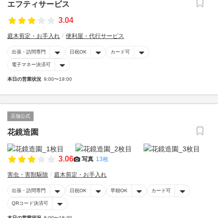
エフティサービス
3.04
庭木剪定・お手入れ
便利屋・代行サービス
出張・訪問専門
日祝OK
カード可
電子マネー決済可
本日の営業状況
9:00〜19:00
店舗公式
花鏡造園
3.06
写真
13枚
害虫・害獣駆除
庭木剪定・お手入れ
出張・訪問専門
日祝OK
早朝OK
カード可
QRコード決済可
本日の営業状況
8:00〜18:30