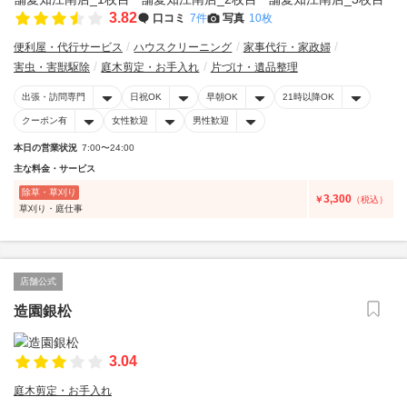
3.82
口コミ
7件
写真
10枚
便利屋・代行サービス
ハウスクリーニング
家事代行・家政婦
害虫・害獣駆除
庭木剪定・お手入れ
片づけ・遺品整理
出張・訪問専門
日祝OK
早朝OK
21時以降OK
クーポン有
女性歓迎
男性歓迎
本日の営業状況
7:00〜24:00
主な料金・サービス
除草・草刈り
3,300
￥
（税込）
草刈り・庭仕事
店舗公式
造園銀松
3.04
庭木剪定・お手入れ