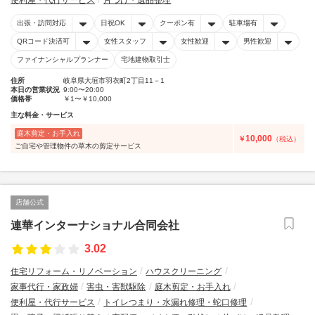
便利屋・代行サービス
片づけ・遺品整理
出張・訪問対応
日祝OK
クーポン有
駐車場有
QRコード決済可
女性スタッフ
女性歓迎
男性歓迎
ファイナンシャルプランナー
宅地建物取引士
住所
岐阜県大垣市羽衣町2丁目11－1
本日の営業状況
9:00〜20:00
価格帯
￥1〜￥10,000
主な料金・サービス
庭木剪定・お手入れ
10,000
￥
（税込）
ご自宅や管理物件の草木の剪定サービス
店舗公式
連華インターナショナル合同会社
3.02
住宅リフォーム・リノベーション
ハウスクリーニング
家事代行・家政婦
害虫・害獣駆除
庭木剪定・お手入れ
便利屋・代行サービス
トイレつまり・水漏れ修理・蛇口修理