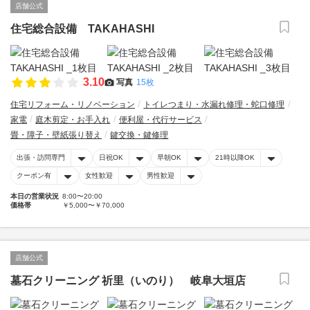
店舗公式
住宅総合設備 TAKAHASHI
3.10
写真
15枚
住宅リフォーム・リノベーション
トイレつまり・水漏れ修理・蛇口修理
家電
庭木剪定・お手入れ
便利屋・代行サービス
畳・障子・壁紙張り替え
鍵交換・鍵修理
出張・訪問専門
日祝OK
早朝OK
21時以降OK
クーポン有
女性歓迎
男性歓迎
本日の営業状況
8:00〜20:00
価格帯
￥5,000〜￥70,000
店舗公式
墓石クリーニング 祈里（いのり） 岐阜大垣店