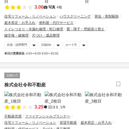
3.06
写真
4枚
住宅リフォーム・リノベーション
ハウスクリーニング
害虫・害獣駆除
庭木剪定・お手入れ
便利屋・代行サービス
トイレつまり・水漏れ修理・蛇口修理
畳・障子・壁紙張り替え
鍵交換・鍵修理
片づけ・遺品整理
出張・訪問専門
日祝OK
カード可
本日の営業状況
4:00〜8:00 9:00〜20:00
店舗公式
株式会社令和不動産
3.25
口コミ
1件
不動産売買
ファイナンシャルプランナー
住宅リフォーム・リノベーション
賃貸不動産
庭木剪定・お手入れ