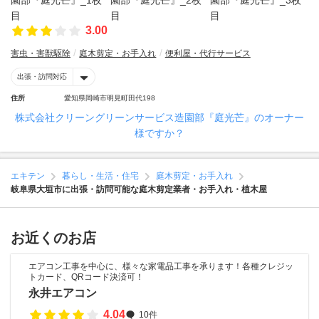
3.00
害虫・害獣駆除
庭木剪定・お手入れ
便利屋・代行サービス
出張・訪問対応
住所
愛知県岡崎市明見町田代198
株式会社クリーングリーンサービス造園部『庭光芒』のオーナー
様ですか？
エキテン
暮らし・生活・住宅
庭木剪定・お手入れ
岐阜県大垣市に出張・訪問可能な庭木剪定業者・お手入れ・植木屋
お近くのお店
エアコン工事を中心に、様々な家電品工事を承ります！各種クレジッ
トカード、QRコード決済可！
永井エアコン
4.04
10件