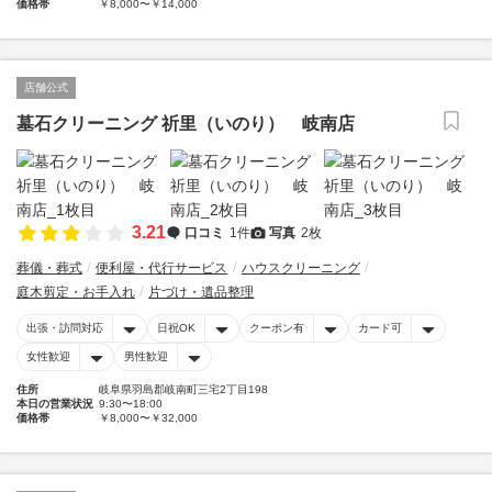
価格帯
￥8,000〜￥14,000
店舗公式
墓石クリーニング 祈里（いのり） 岐南店
3.21
口コミ
1件
写真
2枚
葬儀・葬式
便利屋・代行サービス
ハウスクリーニング
庭木剪定・お手入れ
片づけ・遺品整理
出張・訪問対応
日祝OK
クーポン有
カード可
女性歓迎
男性歓迎
住所
岐阜県羽島郡岐南町三宅2丁目198
本日の営業状況
9:30〜18:00
価格帯
￥8,000〜￥32,000