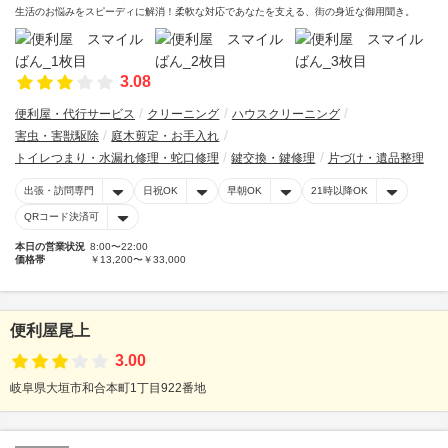
生活のお悩みをスピーディに解消！柔軟な対応であなたを支える、街の身近な御用聞き。
3.08
便利屋・代行サービス
クリーニング
ハウスクリーニング
害虫・害獣駆除
庭木剪定・お手入れ
トイレつまり・水漏れ修理・蛇口修理
鍵交換・鍵修理
片づけ・遺品整理
出張・訪問専門
日祝OK
早朝OK
21時以降OK
QRコード決済可
本日の営業状況
8:00〜22:00
価格帯
￥13,200〜￥33,000
便利屋尾上
3.00
岐阜県大垣市和合本町1丁目922番地