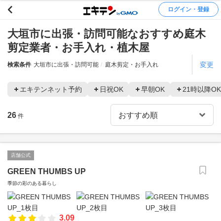
ログイン・登録
大垣市に出張・訪問可能なおすすめ庭木
剪定業者・お手入れ・植木屋
変更
検索条件
大垣市に出張・訪問可能
庭木剪定・お手入れ
エキテンネット予約
日祝OK
早朝OK
21時以降OK
26
件
店舗公式
GREEN THUMBS UP
季節の彩のある暮らし
3.09