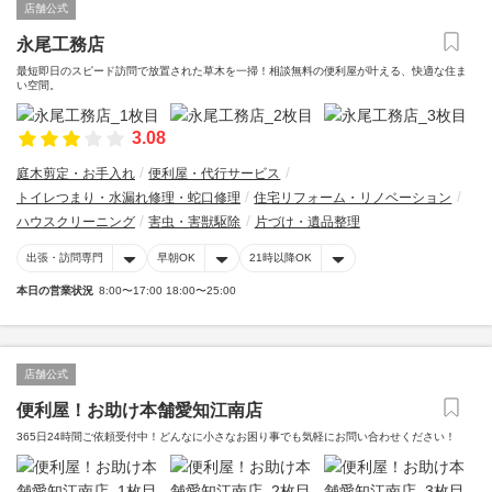
店舗公式
永尾工務店
最短即日のスピード訪問で放置された草木を一掃！相談無料の便利屋が叶える、快適な住ま
い空間。
3.08
庭木剪定・お手入れ
便利屋・代行サービス
トイレつまり・水漏れ修理・蛇口修理
住宅リフォーム・リノベーション
ハウスクリーニング
害虫・害獣駆除
片づけ・遺品整理
出張・訪問専門
早朝OK
21時以降OK
本日の営業状況
8:00〜17:00 18:00〜25:00
店舗公式
便利屋！お助け本舗愛知江南店
365日24時間ご依頼受付中！どんなに小さなお困り事でも気軽にお問い合わせください！