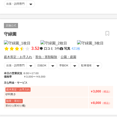
出張・訪問専門
店舗公式
守緑園
3.52
口コミ
3件
写真
421枚
庭木剪定・お手入れ
害虫・害獣駆除
公園・庭園
出張・訪問専門
日祝OK
早朝OK
駐車場有
本日の営業状況
8:00〜17:00
価格帯
￥3,000〜￥8,000
主な料金・サービス
庭木剪定・お手入れ
3,000
￥
（税込）
砂利敷き
除草・草刈り
8,000
￥
（税込）
草刈り(草刈り機)