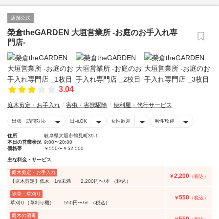
店舗公式
榮倉theGARDEN 大垣営業所 -お庭のお手入れ専
門店-
3.04
庭木剪定・お手入れ
害虫・害獣駆除
便利屋・代行サービス
出張・訪問対応
日祝OK
女性歓迎
男性歓迎
住所
岐阜県大垣市鶴見町39-1
本日の営業状況
9:00〜20:00
価格帯
￥550〜￥52,500
主な料金・サービス
庭木剪定・お手入れ
2,200
￥
（税込）
【庭木剪定】低木 1m未満 2,200円〜/本 （税込）
除草・草刈り
550
￥
（税込）
草刈り（草刈り機） 550円〜/㎡ （税込）
庭木の消毒