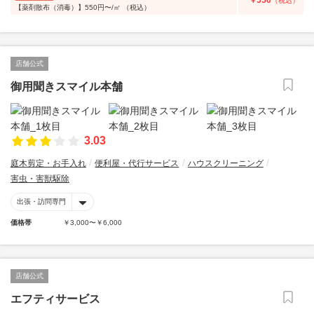
550
￥
（税込）
【薬剤散布（消毒）】550円〜/㎡ （税込）
店舗公式
御用聞きスマイル本舗
3.03
庭木剪定・お手入れ
便利屋・代行サービス
ハウスクリーニング
害虫・害獣駆除
出張・訪問専門
価格帯
￥3,000〜￥6,000
店舗公式
エフティサービス