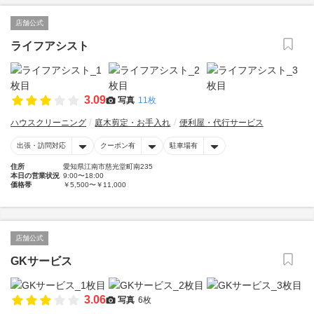
店舗公式
ライフアシスト
3.09
写真
11枚
ハウスクリーニング
庭木剪定・お手入れ
便利屋・代行サービス
出張・訪問対応
クーポン有
駐車場有
住所
愛知県江南市慈光堂町南235
本日の営業状況
9:00〜18:00
価格帯
￥5,500〜￥11,000
店舗公式
GKサービス
3.06
写真
6枚