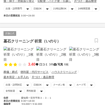
畳・障子・壁紙張り替え
宅配便・バイク便・引越し
片づけ・遺品整理
出張・訪問専門
日祝OK
21時以降OK
24時間営業
本日の営業状況
0:00〜24:00
店舗公式
墓石クリーニング 祈里（いのり）
3.40
口コミ
3件
写真
6枚
葬儀・葬式
便利屋・代行サービス
ハウスクリーニング
庭木剪定・お手入れ
片づけ・遺品整理
出張・訪問対応
日祝OK
クーポン有
カード可
女性歓迎
男性歓迎
住所
愛知県一宮市平和３－３－１
本日の営業状況
9:30〜18:00
価格帯
￥8,000〜￥32,000