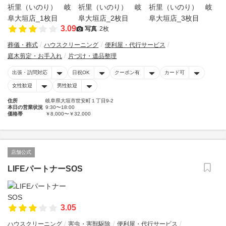
3.09
写真
2枚
葬儀・葬式
ハウスクリーニング
便利屋・代行サービス
庭木剪定・お手入れ
片づけ・遺品整理
出張・訪問対応
日祝OK
クーポン有
カード可
女性歓迎
男性歓迎
住所
岐阜県大垣市世安町１丁目9-2
本日の営業状況
9:30〜18:00
価格帯
￥8,000〜￥32,000
店舗公式
LIFEパートナーSOS
3.05
ハウスクリーニング
害虫・害獣駆除
便利屋・代行サービス