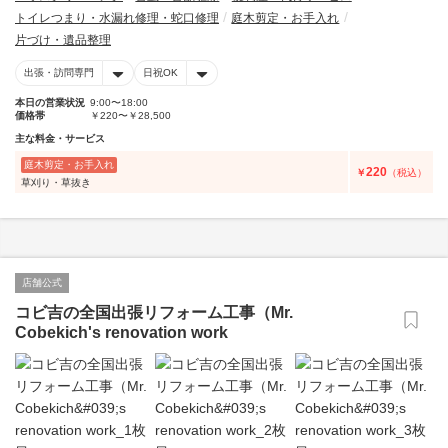
トイレつまり・水漏れ修理・蛇口修理
庭木剪定・お手入れ
片づけ・遺品整理
出張・訪問専門
日祝OK
本日の営業状況
9:00〜18:00
価格帯
￥220〜￥28,500
主な料金・サービス
庭木剪定・お手入れ
220
￥
（税込）
草刈り・草抜き
店舗公式
コビ吉の全国出張リフォーム工事（Mr.
Cobekich's renovation work