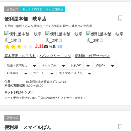
店舗公式
ネット予約スピードくじ対象店
便利屋本舗 岐阜店
お見積り無料！どんな些細なことでも気軽に頼める岐阜市の便利屋
3.11
写真
9枚
庭木剪定・お手入れ
ハウスクリーニング
便利屋・代行サービス
出張・訪問対応
ネット予約
日祝OK
早朝OK
駐車場有
カード可
電子マネー決済可
住所
岐阜県岐阜市長森本町2-10-13
本日の営業状況
8:00〜18:00
ネット予約カレンダー
ネット予約で最大10,000円分のAmazonギフトカードが当たる！
店舗公式
便利屋 スマイルばん