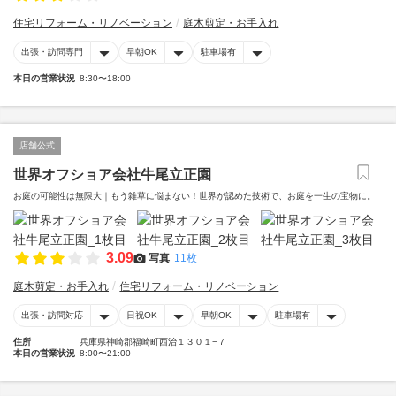
住宅リフォーム・リノベーション
庭木剪定・お手入れ
出張・訪問専門
早朝OK
駐車場有
本日の営業状況
8:30〜18:00
店舗公式
世界オフショア会社牛尾立正園
お庭の可能性は無限大｜もう雑草に悩まない！世界が認めた技術で、お庭を一生の宝物に。
3.09
写真
11枚
庭木剪定・お手入れ
住宅リフォーム・リノベーション
出張・訪問対応
日祝OK
早朝OK
駐車場有
住所
兵庫県神崎郡福崎町西治１３０１−７
本日の営業状況
8:00〜21:00