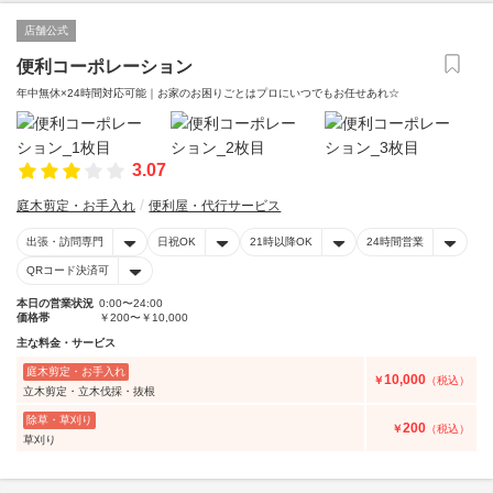
店舗公式
便利コーポレーション
年中無休×24時間対応可能｜お家のお困りごとはプロにいつでもお任せあれ☆
3.07
庭木剪定・お手入れ
便利屋・代行サービス
出張・訪問専門
日祝OK
21時以降OK
24時間営業
QRコード決済可
本日の営業状況
0:00〜24:00
価格帯
￥200〜￥10,000
主な料金・サービス
庭木剪定・お手入れ
10,000
￥
（税込）
立木剪定・立木伐採・抜根
除草・草刈り
200
￥
（税込）
草刈り