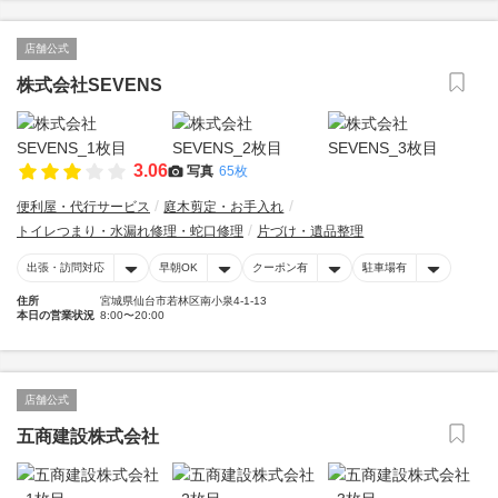
店舗公式
株式会社SEVENS
3.06
写真
65枚
便利屋・代行サービス
庭木剪定・お手入れ
トイレつまり・水漏れ修理・蛇口修理
片づけ・遺品整理
出張・訪問対応
早朝OK
クーポン有
駐車場有
住所
宮城県仙台市若林区南小泉4-1-13
本日の営業状況
8:00〜20:00
店舗公式
五商建設株式会社