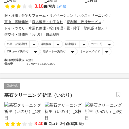
3.10
写真
194枚
服・洋服
住宅リフォーム・リノベーション
ハウスクリーニング
害虫・害獣駆除
庭木剪定・お手入れ
便利屋・代行サービス
トイレつまり・水漏れ修理・蛇口修理
畳・障子・壁紙張り替え
鍵交換・鍵修理
片づけ・遺品整理
出張・訪問専門
早朝OK
駐車場有
カード可
QRコード決済可
電子マネー決済可
オーダーメイド
本日の営業状況
定休日
価格帯
￥275〜￥33,000,000
店舗公式
墓石クリーニング 祈里（いのり）
3.40
口コミ
3件
写真
6枚