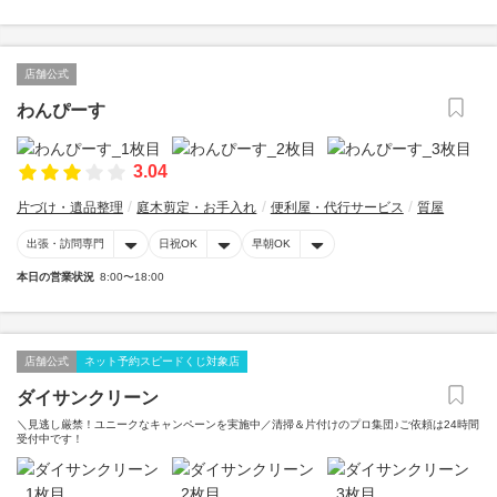
店舗公式
わんぴーす
3.04
片づけ・遺品整理
庭木剪定・お手入れ
便利屋・代行サービス
質屋
出張・訪問専門
日祝OK
早朝OK
本日の営業状況
8:00〜18:00
店舗公式
ネット予約スピードくじ対象店
ダイサンクリーン
＼見逃し厳禁！ユニークなキャンペーンを実施中／清掃＆片付けのプロ集団♪ご依頼は24時間
受付中です！