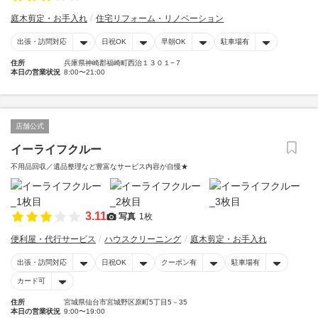
庭木剪定・お手入れ
住宅リフォーム・リノベーション
出張・訪問対応
日祝OK
早朝OK
駐車場有
住所
兵庫県神崎郡福崎町西治１３０１−７
本日の営業状況
8:00〜21:00
店舗公式
イーライフクルー
不用品回収／遺品整理など豊富なサービス内容が自慢★
3.11
写真
1枚
便利屋・代行サービス
ハウスクリーニング
庭木剪定・お手入れ
出張・訪問対応
日祝OK
クーポン有
駐車場有
カード可
住所
宮城県仙台市宮城野区原町5丁目5－35
本日の営業状況
9:00〜19:00