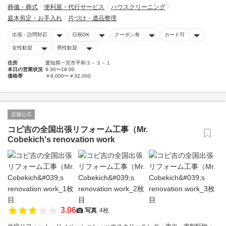
葬儀・葬式
便利屋・代行サービス
ハウスクリーニング
庭木剪定・お手入れ
片づけ・遺品整理
出張・訪問対応
日祝OK
クーポン有
カード可
女性歓迎
男性歓迎
住所
愛知県一宮市平和３－３－１
本日の営業状況
9:30〜18:00
価格帯
￥8,000〜￥32,000
店舗公式
コビ吉の全国出張リフォーム工事（Mr.
Cobekich's renovation work
3.06
写真
4枚