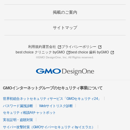
掲載のご案内
サイトマップ
利用規約
運営会社
プライバシーポリシー
best choice クリニック byGMO
best choice 歯科 byGMO
©GMO DesignOne, Inc. All Rights reserved.
GMOインターネットグループのセキュリティ事業について
世界初総合ネットセキュリティサービス「GMOセキュリティ24」
パスワード漏洩診断
Webサイトリスク診断
セキュリティ相談AIチャットボット
実在証明・盗聴対策
サイバー攻撃対策（GMOサイバーセキュリティ byイエラエ）