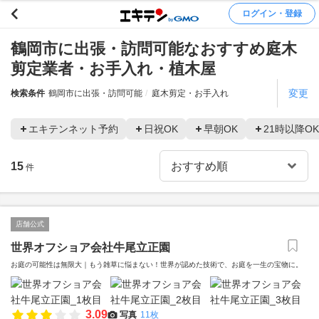
ログイン・登録
鶴岡市に出張・訪問可能なおすすめ庭木
剪定業者・お手入れ・植木屋
変更
検索条件
鶴岡市に出張・訪問可能
庭木剪定・お手入れ
エキテンネット予約
日祝OK
早朝OK
21時以降OK
15
件
店舗公式
世界オフショア会社牛尾立正園
お庭の可能性は無限大｜もう雑草に悩まない！世界が認めた技術で、お庭を一生の宝物に。
3.09
写真
11枚