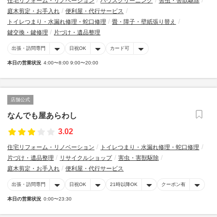
住宅リフォーム・リノベーション
ハウスクリーニング
害虫・害獣駆除
庭木剪定・お手入れ
便利屋・代行サービス
トイレつまり・水漏れ修理・蛇口修理
畳・障子・壁紙張り替え
鍵交換・鍵修理
片づけ・遺品整理
出張・訪問専門
日祝OK
カード可
本日の営業状況
4:00〜8:00 9:00〜20:00
店舗公式
なんでも屋あらわし
3.02
住宅リフォーム・リノベーション
トイレつまり・水漏れ修理・蛇口修理
片づけ・遺品整理
リサイクルショップ
害虫・害獣駆除
庭木剪定・お手入れ
便利屋・代行サービス
出張・訪問専門
日祝OK
21時以降OK
クーポン有
本日の営業状況
0:00〜23:30