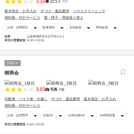
3.33
口コミ
4件
庭木剪定・お手入れ
片づけ・遺品整理
ハウスクリーニング
便利屋・代行サービス
畳・障子・壁紙張り替え
出張・訪問対応
駐車場有
女性歓迎
男性歓迎
住所
山形県酒田市生石字矢口2-1
本日の営業状況
9:00〜13:00
店舗公式
樹商会
3.03
写真
2枚
宅配便・バイク便・引越し
片づけ・遺品整理
庭木剪定・お手入れ
便利屋・代行サービス
出張・訪問専門
日祝OK
21時以降OK
24時間営業
本日の営業状況
0:00〜24:00