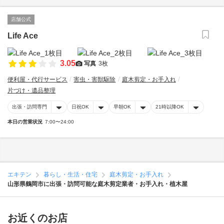
店舗公式
Life Ace
3.05
写真
3枚
便利屋・代行サービス
害虫・害獣駆除
庭木剪定・お手入れ
片づけ・遺品整理
出張・訪問専門
日祝OK
早朝OK
21時以降OK
本日の営業状況
7:00〜24:00
エキテン
暮らし・生活・住宅
庭木剪定・お手入れ
山形県鶴岡市に出張・訪問可能な庭木剪定業者・お手入れ・植木屋
お近くのお店