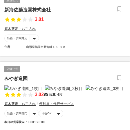
店舗公式
新海佐藤造園株式会社
3.01
庭木剪定・お手入れ
出張・訪問対応
住所
山形県鶴岡市新海町１６−１８
店舗公式
みやぎ造園
3.02
写真
4枚
庭木剪定・お手入れ
便利屋・代行サービス
出張・訪問専門
日祝OK
本日の営業状況
10:00〜20:00