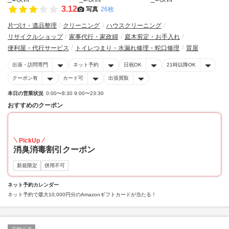
3.12
写真
26枚
片づけ・遺品整理
クリーニング
ハウスクリーニング
リサイクルショップ
家事代行・家政婦
庭木剪定・お手入れ
便利屋・代行サービス
トイレつまり・水漏れ修理・蛇口修理
質屋
出張・訪問専門
ネット予約
日祝OK
21時以降OK
クーポン有
カード可
出張買取
本日の営業状況
0:00〜8:30 9:00〜23:30
おすすめのクーポン
20
PickUp
消臭消毒割引クーポン
新規限定
併用不可
ネット予約カレンダー
ネット予約で最大10,000円分のAmazonギフトカードが当たる！