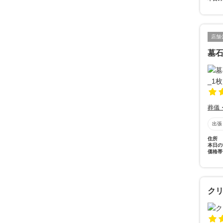
店舗
墓石
葬儀
出張
住所
本日の
価格帯
ク