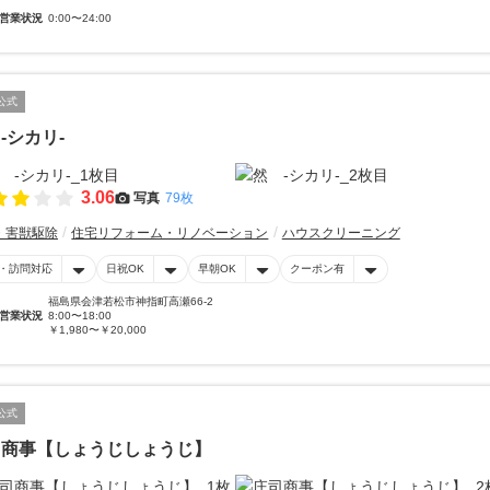
営業状況
0:00〜24:00
公式
-シカリ-
3.06
写真
79枚
・害獣駆除
住宅リフォーム・リノベーション
ハウスクリーニング
・訪問対応
日祝OK
早朝OK
クーポン有
福島県会津若松市神指町高瀬66-2
営業状況
8:00〜18:00
￥1,980〜￥20,000
公式
司商事【しょうじしょうじ】