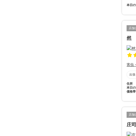
本日の
店舗
然 
害虫
出張
住所
本日の
価格帯
店舗
庄