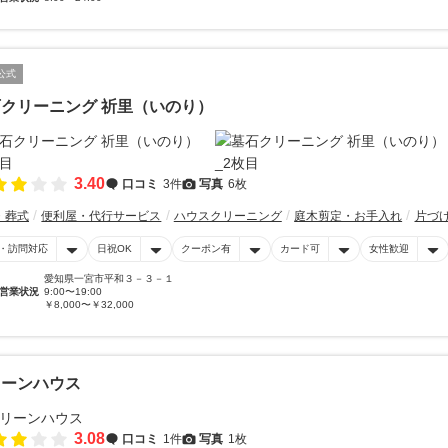
公式
クリーニング 祈里（いのり）
3.40
口コミ
3件
写真
6枚
・葬式
便利屋・代行サービス
ハウスクリーニング
庭木剪定・お手入れ
片づ
・訪問対応
日祝OK
クーポン有
カード可
女性歓迎
愛知県一宮市平和３－３－１
営業状況
9:00〜19:00
￥8,000〜￥32,000
リーンハウス
3.08
口コミ
1件
写真
1枚