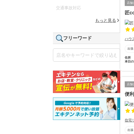
店舗
交通事故対応
匠co
もっと見る
フリーワード
ハウ
出張
住所
本日の
店舗
便
住宅
出張