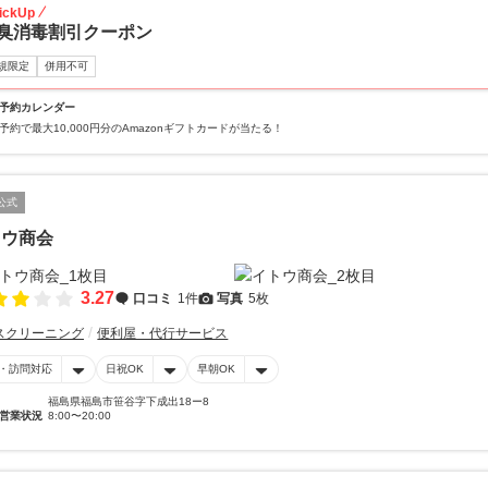
ickUp
臭消毒割引クーポン
規限定
併用不可
予約カレンダー
予約で最大10,000円分のAmazonギフトカードが当たる！
公式
トウ商会
3.27
口コミ
1件
写真
5枚
スクリーニング
便利屋・代行サービス
・訪問対応
日祝OK
早朝OK
福島県福島市笹谷字下成出18ー8
営業状況
8:00〜20:00