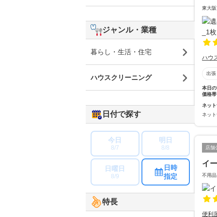
東大阪
ジャンル・業種
暮らし・生活・住宅
ハウ
出張
ハウスクリーニング
本日の
価格帯
ネット
日付で探す
ネット
今日
明日
8/7
8/8
店舗
イ
日時
日曜日
不用品
指定
8/9
特長
便利