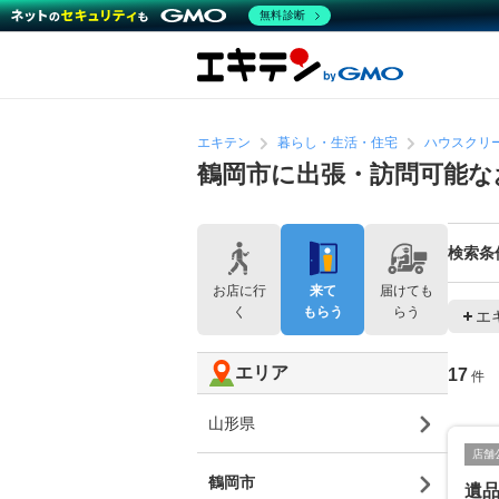
無料診断
エキテン
暮らし・生活・住宅
ハウスクリ
鶴岡市に出張・訪問可能な
検索条
お店に行
来て
届けても
く
もらう
らう
エ
エリア
17
件
山形県
店舗
鶴岡市
遺