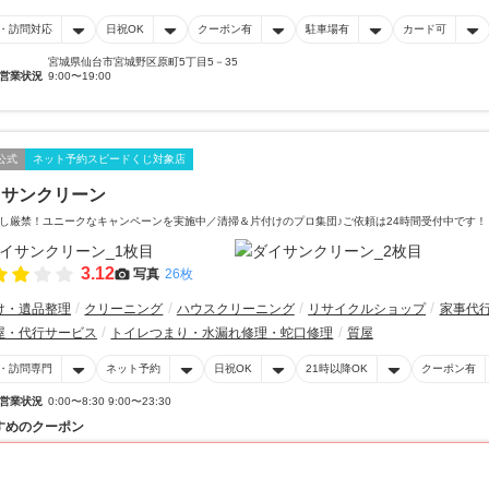
・訪問対応
日祝OK
クーポン有
駐車場有
カード可
宮城県仙台市宮城野区原町5丁目5－35
営業状況
9:00〜19:00
公式
ネット予約スピードくじ対象店
イサンクリーン
し厳禁！ユニークなキャンペーンを実施中／清掃＆片付けのプロ集団♪ご依頼は24時間受付中です！
3.12
写真
26枚
け・遺品整理
クリーニング
ハウスクリーニング
リサイクルショップ
家事代
屋・代行サービス
トイレつまり・水漏れ修理・蛇口修理
質屋
・訪問専門
ネット予約
日祝OK
21時以降OK
クーポン有
営業状況
0:00〜8:30 9:00〜23:30
すめのクーポン
20