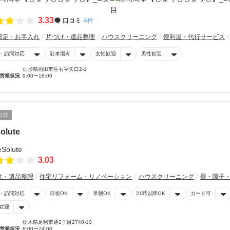
3.33
口コミ
4件
剪定・お手入れ
片づけ・遺品整理
ハウスクリーニング
便利屋・代行サービス
・訪問対応
駐車場有
女性歓迎
男性歓迎
山形県酒田市生石字矢口2-1
営業状況
9:00〜18:00
公式
olute
3.03
け・遺品整理
住宅リフォーム・リノベーション
ハウスクリーニング
畳・障子
・訪問対応
日祝OK
早朝OK
21時以降OK
カード可
歓迎
栃木県足利市通2丁目2748-10
営業状況
8:00〜24:00