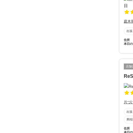
庭木
出張
住所
本日の
店舗
ReS
片づ
出張
男性
住所
本日の