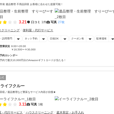
市発 遺品整理 不用品回収 お客様に合わせた提案可能！
3.21
口コミ
1件
写真
27枚
スクリーニング
便利屋・代行サービス
・訪問専門
ネット予約
日祝OK
クーポン有
駐車場有
営業状況
9:00〜20:00
￥16,500〜￥30,000
予約カレンダー
予約で最大10,000円分のAmazonギフトカードが当たる！
公式
ーライフクルー
回収／遺品整理など豊富なサービス内容が自慢★
3.11
写真
1枚
屋・代行サービス
ハウスクリーニング
庭木剪定・お手入れ