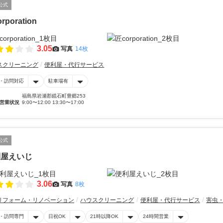
公式
rporation
3.05
写真
14枚
スクリーニング
便利屋・代行サービス
・訪問対応
駐車場有
福島県岩瀬郡鏡石町豊郷253
営業状況
9:00〜12:00 13:30〜17:00
公式
利屋えいじ
3.06
写真
8枚
リフォーム・リノベーション
ハウスクリーニング
便利屋・代行サービス
害虫
・訪問専門
日祝OK
21時以降OK
24時間営業