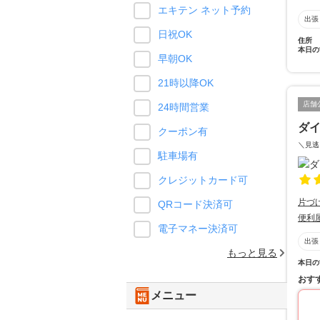
エキテン ネット予約
出張
日祝OK
住所
本日の
早朝OK
21時以降OK
店舗
24時間営業
ダ
クーポン有
＼見逃
駐車場有
クレジットカード可
片づ
QRコード決済可
便利
電子マネー決済可
出張
もっと見る
本日の
おす
メニュー