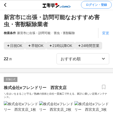
ログイン・登録
新宮市に出張・訪問可能なおすすめ害
虫・害獣駆除業者
変更
検索条件
新宮市に出張・訪問可能
害虫・害獣駆除
日祝OK
早朝OK
21時以降OK
24時間営業
22
件
店舗公式
株式会社eフレンドリー 西宮支店
＼住まいをまるごと守る／熟練の技術と自社一貫施工で叶える、家計に優しい定期メンテナ
ンス。