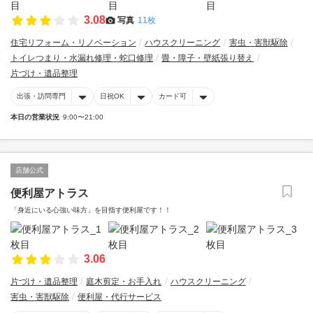
3.08
写真
11枚
住宅リフォーム・リノベーション
ハウスクリーニング
害虫・害獣駆除
トイレつまり・水漏れ修理・蛇口修理
畳・障子・壁紙張り替え
片づけ・遺品整理
出張・訪問専門
日祝OK
カード可
本日の営業状況
9:00〜21:00
店舗公式
便利屋アトラス
「身近にいる心強い味方」を目指す便利屋です！！
3.06
片づけ・遺品整理
庭木剪定・お手入れ
ハウスクリーニング
害虫・害獣駆除
便利屋・代行サービス