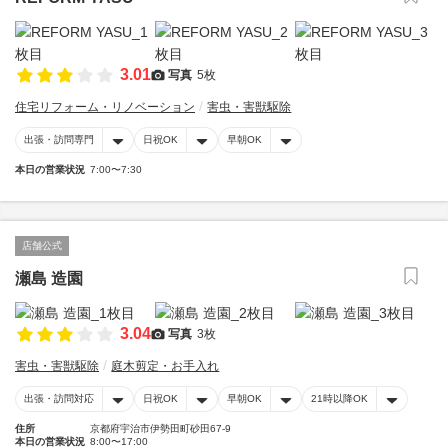
3.01
写真
5枚
住宅リフォーム・リノベーション
害虫・害獣駆除
出張・訪問専門
日祝OK
早朝OK
本日の営業状況
7:00〜7:30
店舗公式
瀬島 造園
3.04
写真
3枚
害虫・害獣駆除
庭木剪定・お手入れ
出張・訪問対応
日祝OK
早朝OK
21時以降OK
住所
京都府宇治市伊勢田町砂田67-9
本日の営業状況
8:00〜17:00