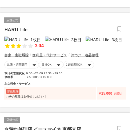
店舗公式
HARU Life
3.04
害虫・害獣駆除
便利屋・代行サービス
片づけ・遺品整理
出張・訪問専門
日祝OK
21時以降OK
本日の営業状況
9:00〜23:00 23:30〜29:30
価格帯
￥5,000〜￥15,000
主な料金・サービス
害虫駆除
15,000
￥
（税込）
ハチの駆除はお任せください！
店舗公式
水漏れ修理店 イースマイネ 京都支店