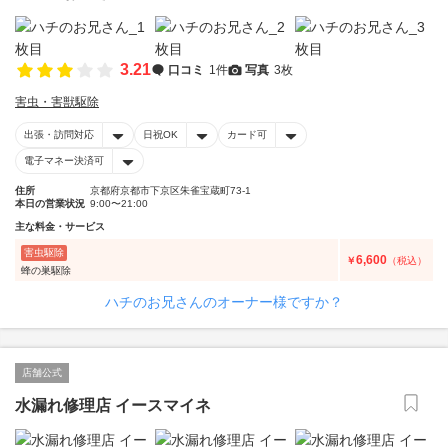
3.21
口コミ
1件
写真
3枚
害虫・害獣駆除
出張・訪問対応
日祝OK
カード可
電子マネー決済可
住所
京都府京都市下京区朱雀宝蔵町73-1
本日の営業状況
9:00〜21:00
主な料金・サービス
害虫駆除
6,600
￥
（税込）
蜂の巣駆除
ハチのお兄さんのオーナー様ですか？
店舗公式
水漏れ修理店 イースマイネ