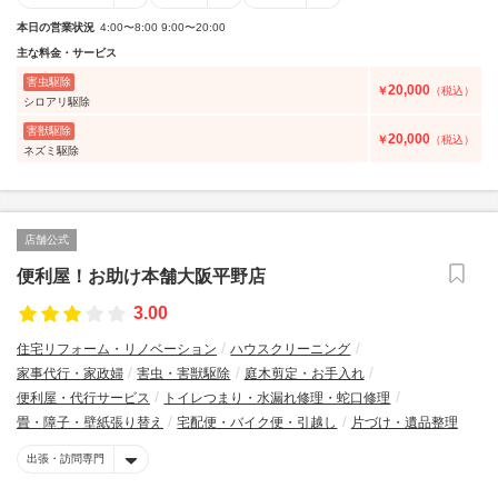
本日の営業状況
4:00〜8:00 9:00〜20:00
主な料金・サービス
害虫駆除
20,000
￥
（税込）
シロアリ駆除
害獣駆除
20,000
￥
（税込）
ネズミ駆除
店舗公式
便利屋！お助け本舗大阪平野店
3.00
住宅リフォーム・リノベーション
ハウスクリーニング
家事代行・家政婦
害虫・害獣駆除
庭木剪定・お手入れ
便利屋・代行サービス
トイレつまり・水漏れ修理・蛇口修理
畳・障子・壁紙張り替え
宅配便・バイク便・引越し
片づけ・遺品整理
出張・訪問専門