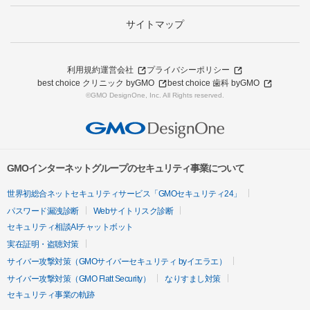
サイトマップ
利用規約
運営会社
プライバシーポリシー
best choice クリニック byGMO
best choice 歯科 byGMO
©GMO DesignOne, Inc. All Rights reserved.
GMOインターネットグループのセキュリティ事業について
世界初総合ネットセキュリティサービス「GMOセキュリティ24」
パスワード漏洩診断
Webサイトリスク診断
セキュリティ相談AIチャットボット
実在証明・盗聴対策
サイバー攻撃対策（GMOサイバーセキュリティ byイエラエ）
サイバー攻撃対策（GMO Flatt Security）
なりすまし対策
セキュリティ事業の軌跡