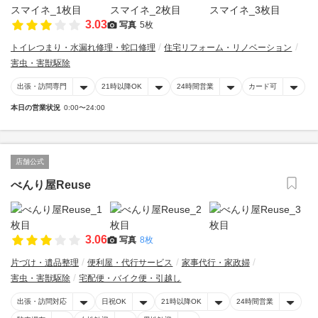
3.03
写真
5枚
トイレつまり・水漏れ修理・蛇口修理
住宅リフォーム・リノベーション
害虫・害獣駆除
出張・訪問専門
21時以降OK
24時間営業
カード可
本日の営業状況
0:00〜24:00
店舗公式
べんり屋Reuse
3.06
写真
8枚
片づけ・遺品整理
便利屋・代行サービス
家事代行・家政婦
害虫・害獣駆除
宅配便・バイク便・引越し
出張・訪問対応
日祝OK
21時以降OK
24時間営業