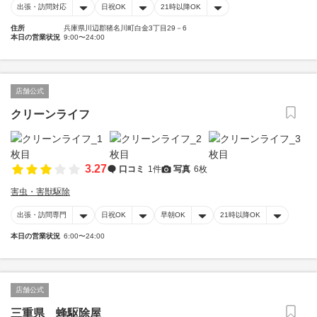
出張・訪問対応
日祝OK
21時以降OK
住所
兵庫県川辺郡猪名川町白金3丁目29－6
本日の営業状況
9:00〜24:00
店舗公式
クリーンライフ
3.27
口コミ
1件
写真
6枚
害虫・害獣駆除
出張・訪問専門
日祝OK
早朝OK
21時以降OK
本日の営業状況
6:00〜24:00
店舗公式
三重県 蜂駆除屋