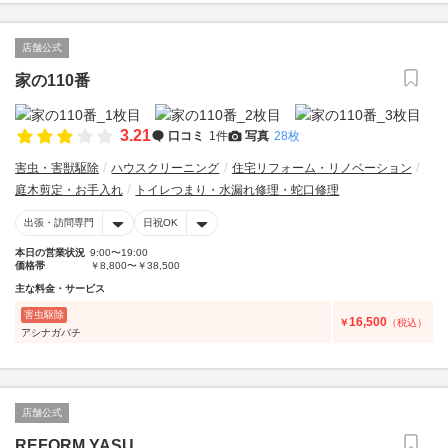
店舗公式
家の110番
3.21
口コミ
1件
写真
28枚
害虫・害獣駆除
ハウスクリーニング
住宅リフォーム・リノベーション
庭木剪定・お手入れ
トイレつまり・水漏れ修理・蛇口修理
出張・訪問専門
日祝OK
本日の営業状況
9:00〜19:00
価格帯
￥8,800〜￥38,500
主な料金・サービス
害虫駆除
16,500
￥
（税込）
アシナガバチ
店舗公式
REFORM YASU