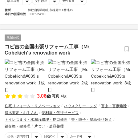
駐車場有
女性歓迎
男性歓迎
住所
和歌山県和歌山市楠見中1番地19
本日の営業状況
0:00〜24:00
店舗公式
コビ吉の全国出張リフォーム工事（Mr.
Cobekich's renovation work
3.06
写真
4枚
住宅リフォーム・リノベーション
ハウスクリーニング
害虫・害獣駆除
庭木剪定・お手入れ
便利屋・代行サービス
トイレつまり・水漏れ修理・蛇口修理
畳・障子・壁紙張り替え
鍵交換・鍵修理
片づけ・遺品整理
出張・訪問専門
日祝OK
カード可