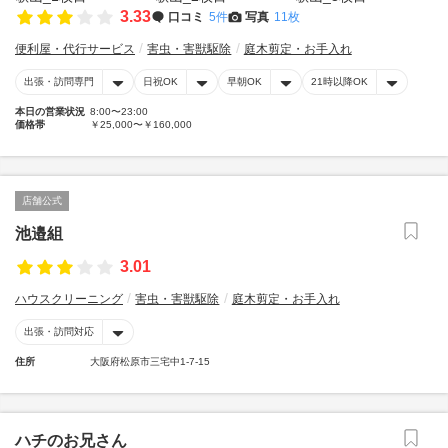
3.33
口コミ
5件
写真
11枚
便利屋・代行サービス
害虫・害獣駆除
庭木剪定・お手入れ
出張・訪問専門
日祝OK
早朝OK
21時以降OK
本日の営業状況
8:00〜23:00
価格帯
￥25,000〜￥160,000
店舗公式
池邉組
3.01
ハウスクリーニング
害虫・害獣駆除
庭木剪定・お手入れ
出張・訪問対応
住所
大阪府松原市三宅中1-7-15
ハチのお兄さん