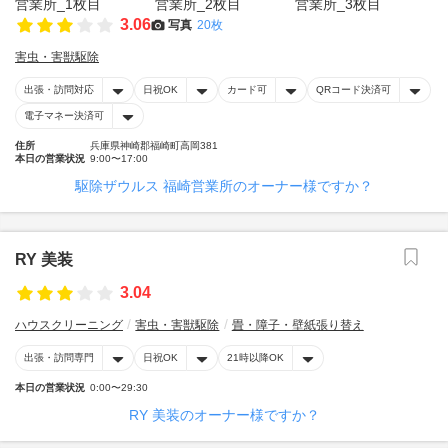
3.06
写真
20枚
害虫・害獣駆除
出張・訪問対応
日祝OK
カード可
QRコード決済可
電子マネー決済可
住所
兵庫県神崎郡福崎町高岡381
本日の営業状況
9:00〜17:00
駆除ザウルス 福崎営業所のオーナー様ですか？
RY 美装
3.04
ハウスクリーニング
害虫・害獣駆除
畳・障子・壁紙張り替え
出張・訪問専門
日祝OK
21時以降OK
本日の営業状況
0:00〜29:30
RY 美装のオーナー様ですか？