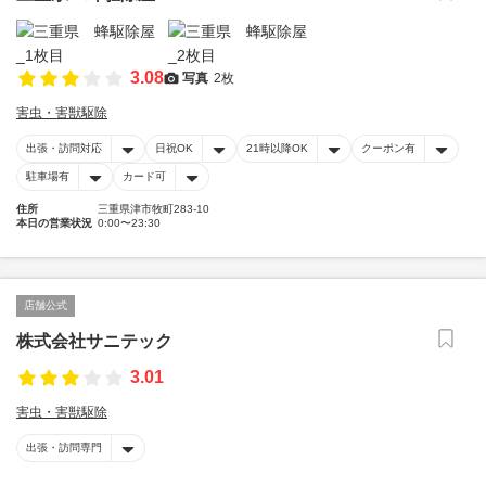
3.08
写真
2枚
害虫・害獣駆除
出張・訪問対応
日祝OK
21時以降OK
クーポン有
駐車場有
カード可
住所
三重県津市牧町283-10
本日の営業状況
0:00〜23:30
店舗公式
株式会社サニテック
3.01
害虫・害獣駆除
出張・訪問専門