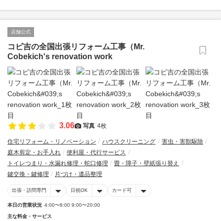
店舗公式
コビ吉の全国出張リフォーム工事（Mr.
Cobekich's renovation work
3.06
写真
4枚
住宅リフォーム・リノベーション
ハウスクリーニング
害虫・害獣駆除
庭木剪定・お手入れ
便利屋・代行サービス
トイレつまり・水漏れ修理・蛇口修理
畳・障子・壁紙張り替え
鍵交換・鍵修理
片づけ・遺品整理
出張・訪問専門
日祝OK
カード可
本日の営業状況
4:00〜8:00 9:00〜20:00
主な料金・サービス