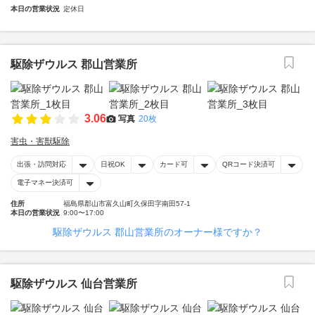
本日の営業状況
定休日
駆除ザウルス 郡山営業所
3.06
写真
20枚
害虫・害獣駆除
出張・訪問対応
日祝OK
カード可
QRコード決済可
電子マネー決済可
住所
福島県郡山市富久山町久保田字南田57-1
本日の営業状況
9:00〜17:00
駆除ザウルス 郡山営業所のオーナー様ですか？
駆除ザウルス 仙台営業所