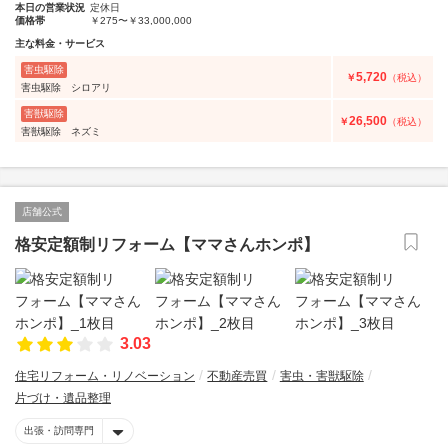
本日の営業状況
定休日
価格帯
￥275〜￥33,000,000
主な料金・サービス
害虫駆除
5,720
￥
（税込）
害虫駆除 シロアリ
害獣駆除
26,500
￥
（税込）
害獣駆除 ネズミ
店舗公式
格安定額制リフォーム【ママさんホンポ】
3.03
住宅リフォーム・リノベーション
不動産売買
害虫・害獣駆除
片づけ・遺品整理
出張・訪問専門