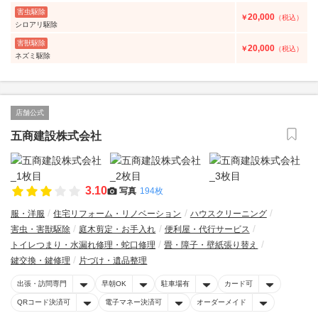
害虫駆除
20,000
￥
（税込）
シロアリ駆除
害獣駆除
20,000
￥
（税込）
ネズミ駆除
店舗公式
五商建設株式会社
3.10
写真
194枚
服・洋服
住宅リフォーム・リノベーション
ハウスクリーニング
害虫・害獣駆除
庭木剪定・お手入れ
便利屋・代行サービス
トイレつまり・水漏れ修理・蛇口修理
畳・障子・壁紙張り替え
鍵交換・鍵修理
片づけ・遺品整理
出張・訪問専門
早朝OK
駐車場有
カード可
QRコード決済可
電子マネー決済可
オーダーメイド