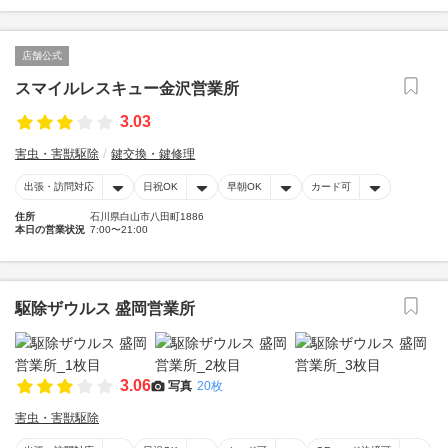
店舗公式
スマイルレスキュー金沢営業所
3.03
害虫・害獣駆除
鍵交換・鍵修理
出張・訪問対応
日祝OK
早朝OK
カード可
住所
石川県白山市八田町1886
本日の営業状況
7:00〜21:00
駆除ザウルス 盛岡営業所
3.06
写真
20枚
害虫・害獣駆除