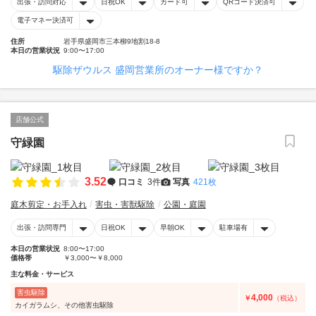
出張・訪問対応
日祝OK
カード可
QRコード決済可
電子マネー決済可
住所
岩手県盛岡市三本柳9地割18-8
本日の営業状況
9:00〜17:00
駆除ザウルス 盛岡営業所のオーナー様ですか？
店舗公式
守緑園
3.52
口コミ
3件
写真
421枚
庭木剪定・お手入れ
害虫・害獣駆除
公園・庭園
出張・訪問専門
日祝OK
早朝OK
駐車場有
本日の営業状況
8:00〜17:00
価格帯
￥3,000〜￥8,000
主な料金・サービス
害虫駆除
4,000
￥
（税込）
カイガラムシ、その他害虫駆除