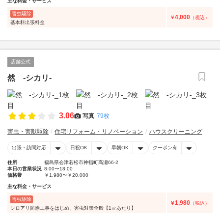
主な料金・サービス
害虫駆除
4,000
￥
（税込）
基本料出張料金
店舗公式
然 -シカリ-
3.06
写真
79枚
害虫・害獣駆除
住宅リフォーム・リノベーション
ハウスクリーニング
出張・訪問対応
日祝OK
早朝OK
クーポン有
住所
福島県会津若松市神指町高瀬66-2
本日の営業状況
8:00〜18:00
価格帯
￥1,980〜￥20,000
主な料金・サービス
害虫駆除
1,980
￥
（税込）
シロアリ防除工事をはじめ、害虫対策全般【1㎡あたり】