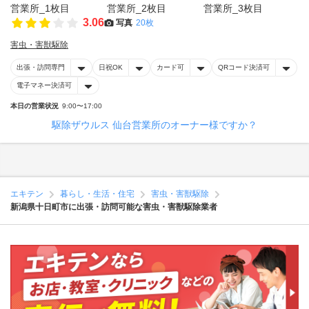
3.06
写真
20枚
害虫・害獣駆除
出張・訪問専門
日祝OK
カード可
QRコード決済可
電子マネー決済可
本日の営業状況
9:00〜17:00
駆除ザウルス 仙台営業所のオーナー様ですか？
エキテン
暮らし・生活・住宅
害虫・害獣駆除
新潟県十日町市に出張・訪問可能な害虫・害獣駆除業者