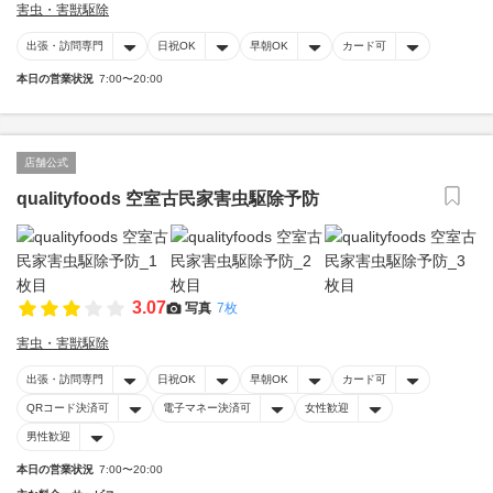
害虫・害獣駆除
出張・訪問専門
日祝OK
早朝OK
カード可
本日の営業状況
7:00〜20:00
店舗公式
qualityfoods 空室古民家害虫駆除予防
3.07
写真
7枚
害虫・害獣駆除
出張・訪問専門
日祝OK
早朝OK
カード可
QRコード決済可
電子マネー決済可
女性歓迎
男性歓迎
本日の営業状況
7:00〜20:00