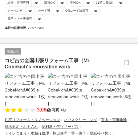
出張・訪問専門
日祝OK
早朝OK
21時以降OK
クーポン有
カード可
QRコード決済可
電子マネー決済可
本日の営業状況
7:00〜24:00
店舗公式
コビ吉の全国出張リフォーム工事（Mr.
Cobekich's renovation work
3.06
写真
4枚
住宅リフォーム・リノベーション
ハウスクリーニング
害虫・害獣駆除
庭木剪定・お手入れ
便利屋・代行サービス
トイレつまり・水漏れ修理・蛇口修理
畳・障子・壁紙張り替え