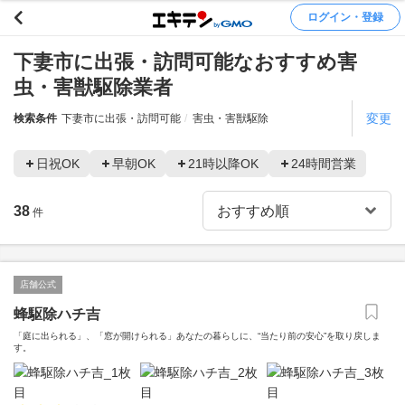
ログイン・登録
下妻市に出張・訪問可能なおすすめ害
虫・害獣駆除業者
変更
検索条件
下妻市に出張・訪問可能
害虫・害獣駆除
日祝OK
早朝OK
21時以降OK
24時間営業
38
件
店舗公式
蜂駆除ハチ吉
「庭に出られる」、「窓が開けられる」あなたの暮らしに、“当たり前の安心”を取り戻しま
す。