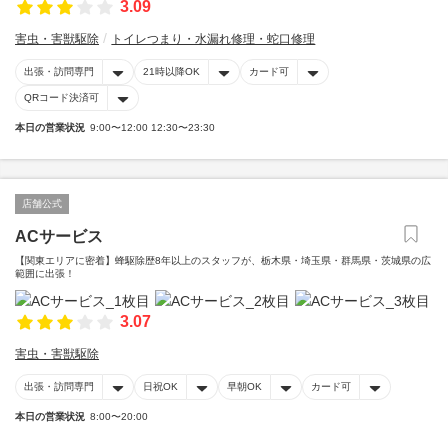
3.09
害虫・害獣駆除
トイレつまり・水漏れ修理・蛇口修理
出張・訪問専門
21時以降OK
カード可
QRコード決済可
本日の営業状況
9:00〜12:00 12:30〜23:30
店舗公式
ACサービス
【関東エリアに密着】蜂駆除歴8年以上のスタッフが、栃木県・埼玉県・群馬県・茨城県の広
範囲に出張！
3.07
害虫・害獣駆除
出張・訪問専門
日祝OK
早朝OK
カード可
本日の営業状況
8:00〜20:00