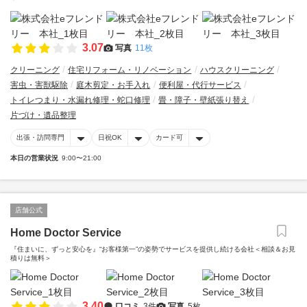
3.07
写真
11枚
クリーニング
住宅リフォーム・リノベーション
ハウスクリーニング
害虫・害獣駆除
庭木剪定・お手入れ
便利屋・代行サービス
トイレつまり・水漏れ修理・蛇口修理
畳・障子・壁紙張り替え
片づけ・遺品整理
出張・訪問専門
日祝OK
カード可
本日の営業状況
9:00〜21:00
店舗公式
Home Doctor Service
『住まいに、ずっと安心を』“お客様第一”の姿勢でサービスを提供し続ける会社＜相談＆お見
積りは無料＞
3.40
口コミ
3件
写真
5枚