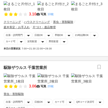
3.10
写真
10枚
クリーニング
ハウスクリーニング
害虫・害獣駆除
庭木剪定・お手入れ
片づけ・遺品整理
出張・訪問専門
日祝OK
早朝OK
21時以降OK
カード可
女性歓迎
男性歓迎
本日の営業状況
7:00〜21:30 22:00〜29:30
駆除ザウルス 千葉営業所
3.06
写真
20枚
害虫・害獣駆除
出張・訪問専門
日祝OK
カード可
QRコード決済可