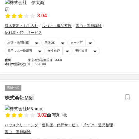
3.04
庭木剪定・お手入れ
片づけ・遺品整理
害虫・害獣駆除
便利屋・代行サービス
出張・訪問対応
早朝OK
カード可
電子マネー決済可
女性歓迎
男性歓迎
住所
東京都渋谷区笹塚3-44-8
本日の営業状況
8:00〜20:00
店舗公式
株式会社M&I
3.02
写真
1枚
ハウスクリーニング
便利屋・代行サービス
片づけ・遺品整理
害虫・害獣駆除