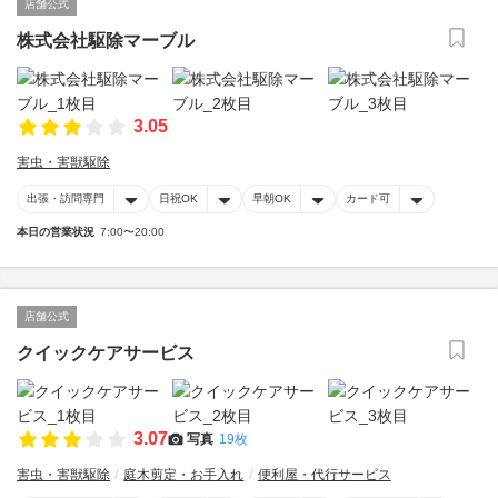
店舗公式
株式会社駆除マーブル
3.05
害虫・害獣駆除
出張・訪問専門
日祝OK
早朝OK
カード可
本日の営業状況
7:00〜20:00
店舗公式
クイックケアサービス
3.07
写真
19枚
害虫・害獣駆除
庭木剪定・お手入れ
便利屋・代行サービス