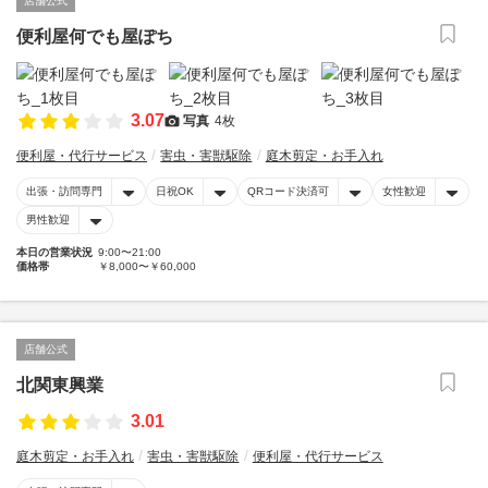
店舗公式
便利屋何でも屋ぽち
3.07
写真
4枚
便利屋・代行サービス
害虫・害獣駆除
庭木剪定・お手入れ
出張・訪問専門
日祝OK
QRコード決済可
女性歓迎
男性歓迎
本日の営業状況
9:00〜21:00
価格帯
￥8,000〜￥60,000
店舗公式
北関東興業
3.01
庭木剪定・お手入れ
害虫・害獣駆除
便利屋・代行サービス