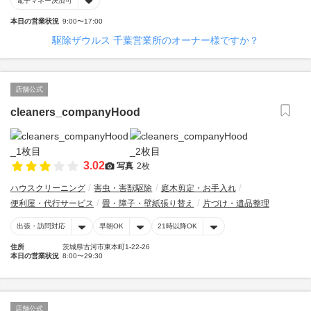
電子マネー決済可
本日の営業状況
9:00〜17:00
駆除ザウルス 千葉営業所のオーナー様ですか？
店舗公式
cleaners_companyHood
3.02
写真
2枚
ハウスクリーニング
害虫・害獣駆除
庭木剪定・お手入れ
便利屋・代行サービス
畳・障子・壁紙張り替え
片づけ・遺品整理
出張・訪問対応
早朝OK
21時以降OK
住所
茨城県古河市東本町1-22-26
本日の営業状況
8:00〜29:30
店舗公式