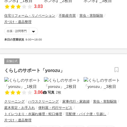
3.03
住宅リフォーム・リノベーション
不動産売買
害虫・害獣駆除
片づけ・遺品整理
出張・訪問専門
本日の営業状況
9:00〜18:00
店舗公式
くらしのサポート「yorozu」
3.06
写真
2枚
クリーニング
ハウスクリーニング
家事代行・家政婦
害虫・害獣駆除
庭木剪定・お手入れ
便利屋・代行サービス
トイレつまり・水漏れ修理・蛇口修理
宅配便・バイク便・引越し
片づけ・遺品整理