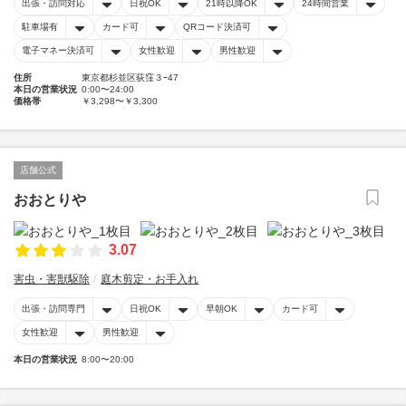
出張・訪問対応
日祝OK
21時以降OK
24時間営業
駐車場有
カード可
QRコード決済可
電子マネー決済可
女性歓迎
男性歓迎
住所
東京都杉並区荻窪３ｰ47
本日の営業状況
0:00〜24:00
価格帯
￥3,298〜￥3,300
店舗公式
おおとりや
3.07
害虫・害獣駆除
庭木剪定・お手入れ
出張・訪問専門
日祝OK
早朝OK
カード可
女性歓迎
男性歓迎
本日の営業状況
8:00〜20:00