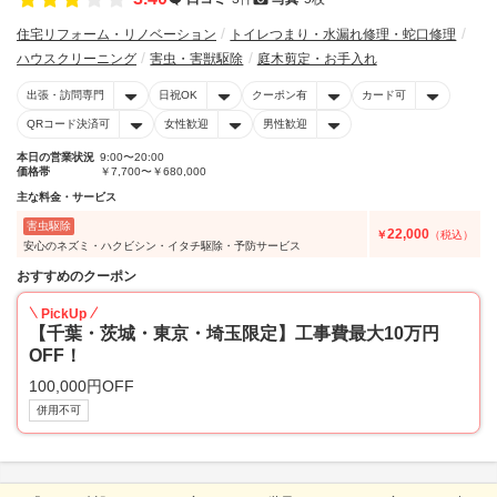
住宅リフォーム・リノベーション
トイレつまり・水漏れ修理・蛇口修理
ハウスクリーニング
害虫・害獣駆除
庭木剪定・お手入れ
出張・訪問専門
日祝OK
クーポン有
カード可
QRコード決済可
女性歓迎
男性歓迎
本日の営業状況
9:00〜20:00
価格帯
￥7,700〜￥680,000
主な料金・サービス
害虫駆除
22,000
￥
（税込）
安心のネズミ・ハクビシン・イタチ駆除・予防サービス
おすすめのクーポン
PickUp
【千葉・茨城・東京・埼玉限定】工事費最大10万円
OFF！
100,000円OFF
併用不可