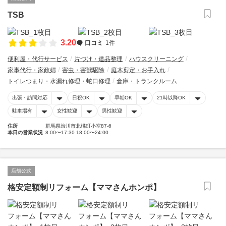
TSB
3.20
口コミ
1件
便利屋・代行サービス
片づけ・遺品整理
ハウスクリーニング
家事代行・家政婦
害虫・害獣駆除
庭木剪定・お手入れ
トイレつまり・水漏れ修理・蛇口修理
倉庫・トランクルーム
出張・訪問対応
日祝OK
早朝OK
21時以降OK
駐車場有
女性歓迎
男性歓迎
住所
群馬県渋川市北橘町小室87-6
本日の営業状況
8:00〜17:30 18:00〜24:00
店舗公式
格安定額制リフォーム【ママさんホンポ】