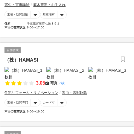
害虫・害獣駆除
庭木剪定・お手入れ
出張・訪問対応
駐車場有
住所
千葉県富里市七栄３５１
本日の営業状況
9:00〜17:00
店舗公式
（株）HAMASI
3.05
写真
7枚
住宅リフォーム・リノベーション
害虫・害獣駆除
出張・訪問専門
カード可
本日の営業状況
9:00〜19:00