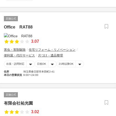
店舗公式
Office RAT88
3.07
害虫・害獣駆除
住宅リフォーム・リノベーション
便利屋・代行サービス
片づけ・遺品整理
出張・訪問対応
日祝OK
21時以降OK
住所
埼玉県春日部市本田町2-41
本日の営業状況
9:00〜24:00
店舗公式
有限会社祐光園
3.02