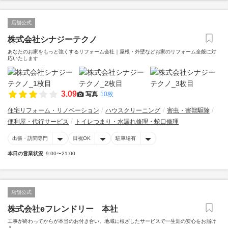
店舗公式
株式会社シナジーテクノ
あなたのお家をもっと強くするリフォーム会社｜屋根・外壁などお家のリフォーム全般に対
応いたします
3.09
写真
10枚
住宅リフォーム・リノベーション
ハウスクリーニング
害虫・害獣駆除
便利屋・代行サービス
トイレつまり・水漏れ修理・蛇口修理
出張・訪問専門
日祝OK
駐車場有
本日の営業状況
9:00〜21:00
店舗公式
株式会社eフレンドリー 本社
工事が終わってからが本当のお付き合い。地域に根ざしたサービスで一生涯の安心をお届け
＊