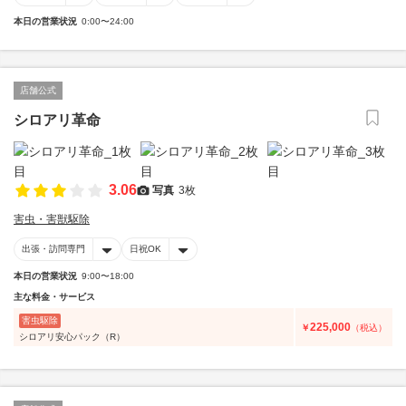
本日の営業状況
0:00〜24:00
店舗公式
シロアリ革命
3.06
写真
3枚
害虫・害獣駆除
出張・訪問専門
日祝OK
本日の営業状況
9:00〜18:00
主な料金・サービス
害虫駆除
225,000
￥
（税込）
シロアリ安心パック（R）