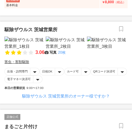
8,800
￥
（税込）
基本料金
駆除ザウルス 茨城営業所
3.06
写真
20枚
害虫・害獣駆除
出張・訪問専門
日祝OK
カード可
QRコード決済可
電子マネー決済可
本日の営業状況
9:00〜17:00
駆除ザウルス 茨城営業所のオーナー様ですか？
店舗公式
まるごと片付け