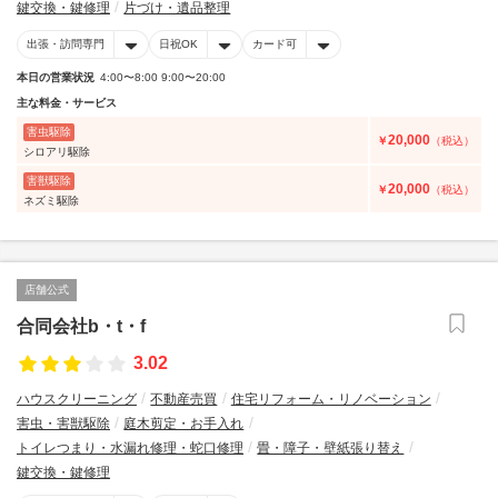
鍵交換・鍵修理
片づけ・遺品整理
出張・訪問専門
日祝OK
カード可
本日の営業状況
4:00〜8:00 9:00〜20:00
主な料金・サービス
害虫駆除
20,000
￥
（税込）
シロアリ駆除
害獣駆除
20,000
￥
（税込）
ネズミ駆除
店舗公式
合同会社b・t・f
3.02
ハウスクリーニング
不動産売買
住宅リフォーム・リノベーション
害虫・害獣駆除
庭木剪定・お手入れ
トイレつまり・水漏れ修理・蛇口修理
畳・障子・壁紙張り替え
鍵交換・鍵修理