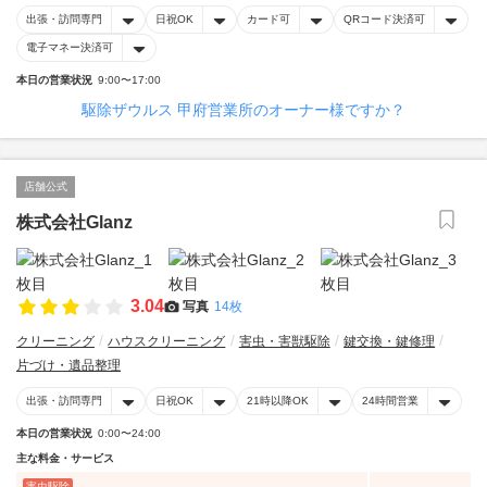
出張・訪問専門
日祝OK
カード可
QRコード決済可
電子マネー決済可
本日の営業状況
9:00〜17:00
駆除ザウルス 甲府営業所のオーナー様ですか？
店舗公式
株式会社Glanz
3.04
写真
14枚
クリーニング
ハウスクリーニング
害虫・害獣駆除
鍵交換・鍵修理
片づけ・遺品整理
出張・訪問専門
日祝OK
21時以降OK
24時間営業
本日の営業状況
0:00〜24:00
主な料金・サービス
害虫駆除