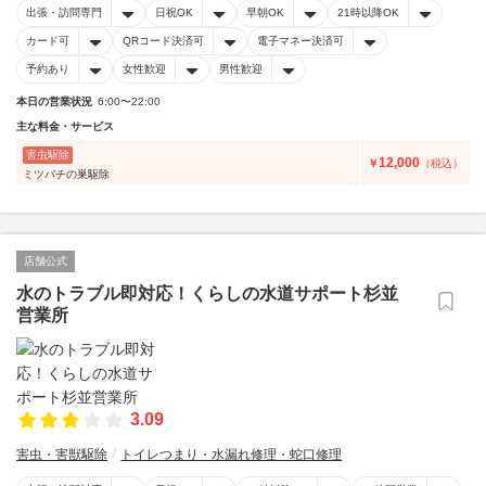
出張・訪問専門
日祝OK
早朝OK
21時以降OK
カード可
QRコード決済可
電子マネー決済可
予約あり
女性歓迎
男性歓迎
本日の営業状況
6:00〜22:00
主な料金・サービス
害虫駆除
12,000
￥
（税込）
ミツバチの巣駆除
店舗公式
水のトラブル即対応！くらしの水道サポート杉並
営業所
3.09
害虫・害獣駆除
トイレつまり・水漏れ修理・蛇口修理