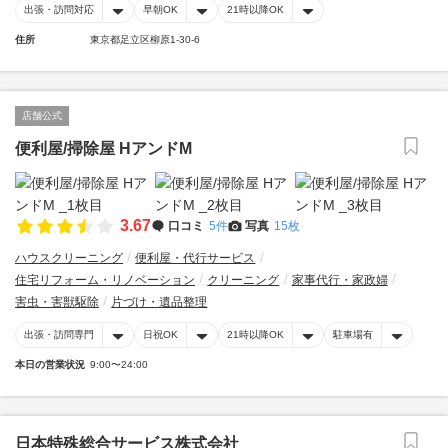
出張・訪問対応
早朝OK
21時以降OK
住所
東京都足立区柳原1-30-6
店舗公式
便利屋/掃除屋 HアンドM
3.67
口コミ
5件
写真
15枚
ハウスクリーニング
便利屋・代行サービス
住宅リフォーム・リノベーション
クリーニング
家事代行・家政婦
害虫・害獣駆除
片づけ・遺品整理
出張・訪問専門
日祝OK
21時以降OK
駐車場有
本日の営業状況
9:00〜24:00
日本特殊総合サービス株式会社