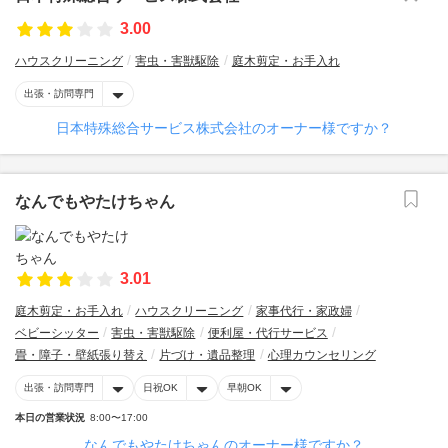
3.00
ハウスクリーニング
害虫・害獣駆除
庭木剪定・お手入れ
出張・訪問専門
日本特殊総合サービス株式会社のオーナー様ですか？
なんでもやたけちゃん
3.01
庭木剪定・お手入れ
ハウスクリーニング
家事代行・家政婦
ベビーシッター
害虫・害獣駆除
便利屋・代行サービス
畳・障子・壁紙張り替え
片づけ・遺品整理
心理カウンセリング
出張・訪問専門
日祝OK
早朝OK
本日の営業状況
8:00〜17:00
なんでもやたけちゃんのオーナー様ですか？