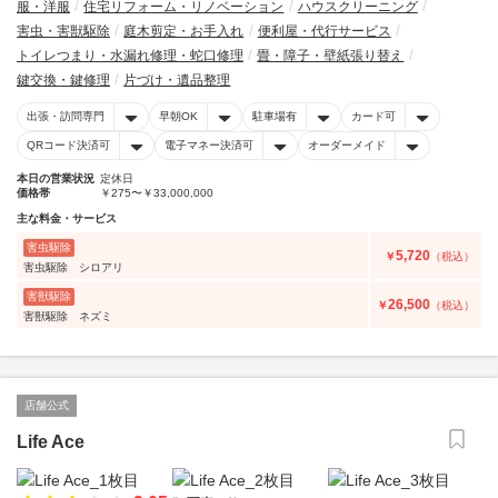
服・洋服
住宅リフォーム・リノベーション
ハウスクリーニング
害虫・害獣駆除
庭木剪定・お手入れ
便利屋・代行サービス
トイレつまり・水漏れ修理・蛇口修理
畳・障子・壁紙張り替え
鍵交換・鍵修理
片づけ・遺品整理
出張・訪問専門
早朝OK
駐車場有
カード可
QRコード決済可
電子マネー決済可
オーダーメイド
本日の営業状況
定休日
価格帯
￥275〜￥33,000,000
主な料金・サービス
害虫駆除
5,720
￥
（税込）
害虫駆除 シロアリ
害獣駆除
26,500
￥
（税込）
害獣駆除 ネズミ
店舗公式
Life Ace