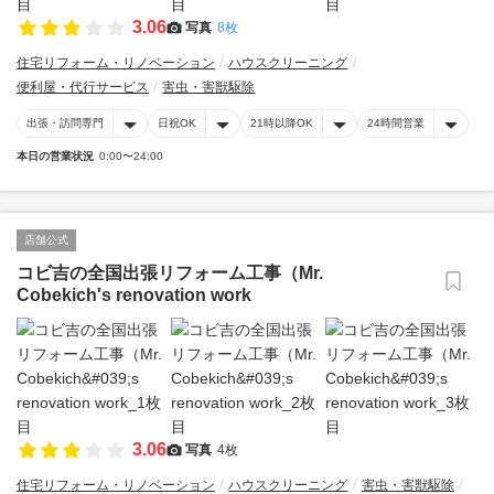
3.06
写真
8枚
住宅リフォーム・リノベーション
ハウスクリーニング
便利屋・代行サービス
害虫・害獣駆除
出張・訪問専門
日祝OK
21時以降OK
24時間営業
本日の営業状況
0:00〜24:00
店舗公式
コビ吉の全国出張リフォーム工事（Mr.
Cobekich's renovation work
3.06
写真
4枚
住宅リフォーム・リノベーション
ハウスクリーニング
害虫・害獣駆除