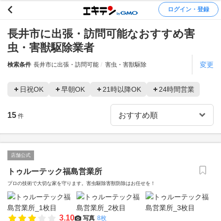
ログイン・登録
長井市に出張・訪問可能なおすすめ害
虫・害獣駆除業者
変更
検索条件
長井市に出張・訪問可能
害虫・害獣駆除
日祝OK
早朝OK
21時以降OK
24時間営業
15
件
店舗公式
トゥルーテック福島営業所
プロの技術で大切な家を守ります。害虫駆除害獣防除はお任せを！
3.10
写真
8枚