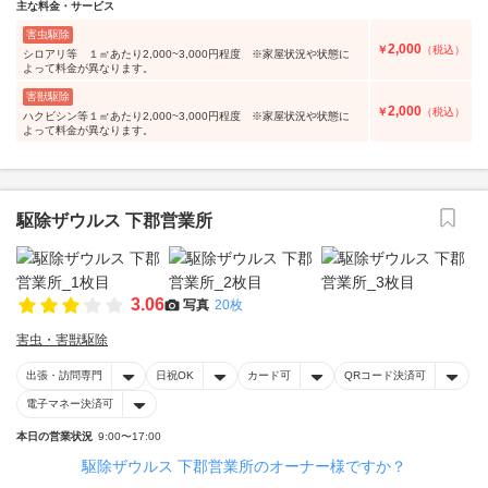
主な料金・サービス
害虫駆除
2,000
￥
（税込）
シロアリ等 １㎡あたり2,000~3,000円程度 ※家屋状況や状態に
よって料金が異なります。
害獣駆除
2,000
￥
（税込）
ハクビシン等１㎡あたり2,000~3,000円程度 ※家屋状況や状態に
よって料金が異なります。
駆除ザウルス 下郡営業所
3.06
写真
20枚
害虫・害獣駆除
出張・訪問専門
日祝OK
カード可
QRコード決済可
電子マネー決済可
本日の営業状況
9:00〜17:00
駆除ザウルス 下郡営業所のオーナー様ですか？