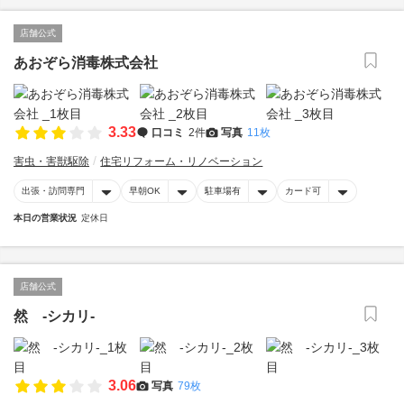
店舗公式
あおぞら消毒株式会社
3.33
口コミ
2件
写真
11枚
害虫・害獣駆除
住宅リフォーム・リノベーション
出張・訪問専門
早朝OK
駐車場有
カード可
本日の営業状況
定休日
店舗公式
然 -シカリ-
3.06
写真
79枚