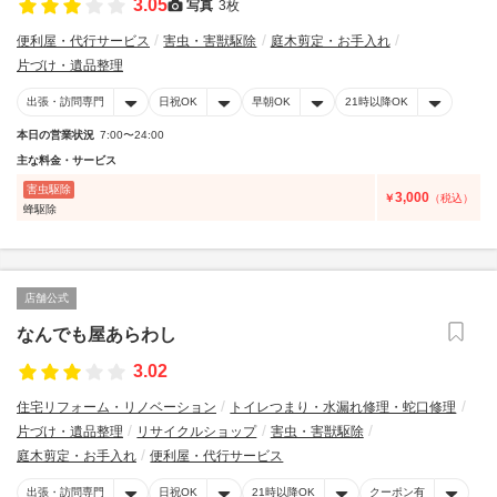
3.05
写真
3枚
便利屋・代行サービス
害虫・害獣駆除
庭木剪定・お手入れ
片づけ・遺品整理
出張・訪問専門
日祝OK
早朝OK
21時以降OK
本日の営業状況
7:00〜24:00
主な料金・サービス
害虫駆除
3,000
￥
（税込）
蜂駆除
店舗公式
なんでも屋あらわし
3.02
住宅リフォーム・リノベーション
トイレつまり・水漏れ修理・蛇口修理
片づけ・遺品整理
リサイクルショップ
害虫・害獣駆除
庭木剪定・お手入れ
便利屋・代行サービス
出張・訪問専門
日祝OK
21時以降OK
クーポン有