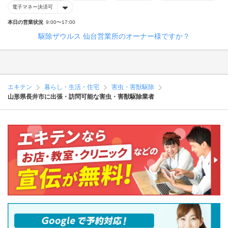
電子マネー決済可
本日の営業状況
9:00〜17:00
駆除ザウルス 仙台営業所のオーナー様ですか？
エキテン
暮らし・生活・住宅
害虫・害獣駆除
山形県長井市に出張・訪問可能な害虫・害獣駆除業者