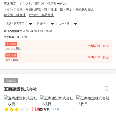
庭木剪定・お手入れ
便利屋・代行サービス
トイレつまり・水漏れ修理・蛇口修理
畳・障子・壁紙張り替え
鍵交換・鍵修理
片づけ・遺品整理
出張・訪問専門
日祝OK
カード可
本日の営業状況
4:00〜8:00 9:00〜20:00
主な料金・サービス
害虫駆除
20,000
￥
（税込）
シロアリ駆除
害獣駆除
20,000
￥
（税込）
ネズミ駆除
店舗公式
五商建設株式会社
3.10
写真
194枚