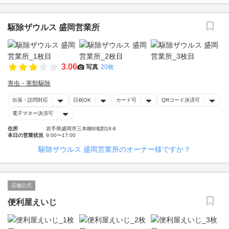
駆除ザウルス 盛岡営業所
3.06
写真
20枚
害虫・害獣駆除
出張・訪問対応
日祝OK
カード可
QRコード決済可
電子マネー決済可
住所
岩手県盛岡市三本柳9地割18-8
本日の営業状況
9:00〜17:00
駆除ザウルス 盛岡営業所のオーナー様ですか？
店舗公式
便利屋えいじ