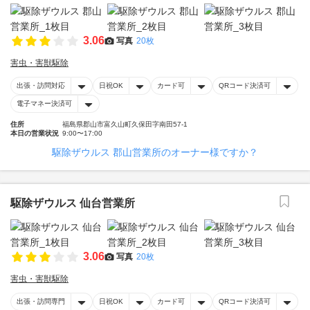
3.06
写真
20枚
害虫・害獣駆除
出張・訪問対応
日祝OK
カード可
QRコード決済可
電子マネー決済可
住所
福島県郡山市富久山町久保田字南田57-1
本日の営業状況
9:00〜17:00
駆除ザウルス 郡山営業所のオーナー様ですか？
駆除ザウルス 仙台営業所
3.06
写真
20枚
害虫・害獣駆除
出張・訪問専門
日祝OK
カード可
QRコード決済可