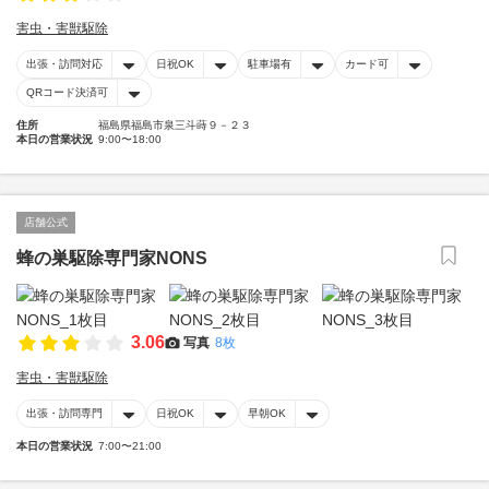
害虫・害獣駆除
出張・訪問対応
日祝OK
駐車場有
カード可
QRコード決済可
住所
福島県福島市泉三斗蒔９－２３
本日の営業状況
9:00〜18:00
店舗公式
蜂の巣駆除専門家NONS
3.06
写真
8枚
害虫・害獣駆除
出張・訪問専門
日祝OK
早朝OK
本日の営業状況
7:00〜21:00