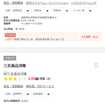
害虫・害獣駆除
住宅リフォーム・リノベーション
ハウスクリーニング
出張・訪問対応
日祝OK
早朝OK
クーポン有
住所
福島県会津若松市神指町高瀬66-2
本日の営業状況
8:00〜18:00
価格帯
￥1,980〜￥20,000
主な料金・サービス
害虫駆除
1,980
￥
（税込）
シロアリ防除工事をはじめ、害虫対策全般【1㎡あたり】
店舗公式
三友薬品消毒
3.05
写真
1枚
害虫・害獣駆除
便利屋・代行サービス
出張・訪問専門
駐車場有
本日の営業状況
定休日