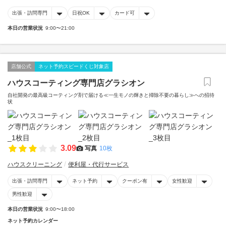
出張・訪問専門
日祝OK
カード可
本日の営業状況
9:00〜21:00
店舗公式
ネット予約スピードくじ対象店
ハウスコーティング専門店グラシオン
自社開発の最高級コーティング剤で届ける≪一生モノの輝きと掃除不要の暮らし≫への招待
状
3.09
写真
10枚
ハウスクリーニング
便利屋・代行サービス
出張・訪問専門
ネット予約
クーポン有
女性歓迎
男性歓迎
本日の営業状況
9:00〜18:00
ネット予約カレンダー