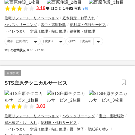
3.19
口コミ
1件
写真
9枚
住宅リフォーム・リノベーション
庭木剪定・お手入れ
ハウスクリーニング
害虫・害獣駆除
便利屋・代行サービス
トイレつまり・水漏れ修理・蛇口修理
鍵交換・鍵修理
出張・訪問専門
日祝OK
QRコード決済可
本日の営業状況
9:00〜17:00
店舗公式
STS庄原テクニカルサービス
3.03
住宅リフォーム・リノベーション
ハウスクリーニング
害虫・害獣駆除
庭木剪定・お手入れ
便利屋・代行サービス
トイレつまり・水漏れ修理・蛇口修理
畳・障子・壁紙張り替え