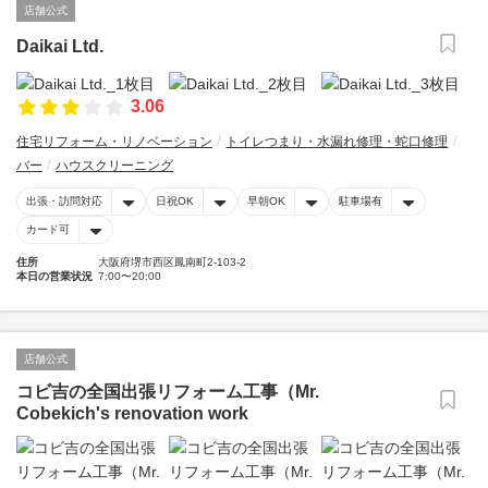
店舗公式
Daikai Ltd.
3.06
住宅リフォーム・リノベーション
トイレつまり・水漏れ修理・蛇口修理
バー
ハウスクリーニング
出張・訪問対応
日祝OK
早朝OK
駐車場有
カード可
住所
大阪府堺市西区鳳南町2-103-2
本日の営業状況
7:00〜20:00
店舗公式
コビ吉の全国出張リフォーム工事（Mr.
Cobekich's renovation work