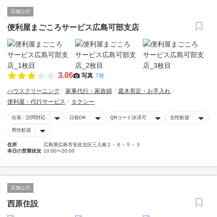
店舗公式
便利屋まごころサービス広島可部支店
3.06
写真
7枚
ハウスクリーニング
家事代行・家政婦
庭木剪定・お手入れ
便利屋・代行サービス
タクシー
出張・訪問対応
日祝OK
QRコード決済可
女性歓迎
男性歓迎
住所
広島県広島市安佐北区三入南２－６－５－３
本日の営業状況
10:00〜20:00
店舗公式
西原住設