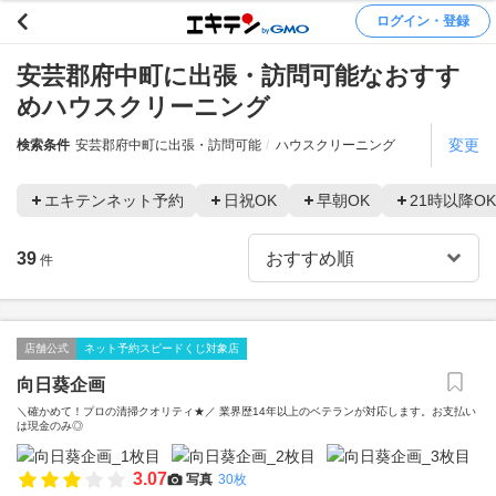
ログイン・登録
安芸郡府中町に出張・訪問可能なおすす
めハウスクリーニング
変更
検索条件
安芸郡府中町に出張・訪問可能
ハウスクリーニング
エキテンネット予約
日祝OK
早朝OK
21時以降OK
39
件
店舗公式
ネット予約スピードくじ対象店
向日葵企画
＼確かめて！プロの清掃クオリティ★／ 業界歴14年以上のベテランが対応します。お支払い
は現金のみ◎
3.07
写真
30枚