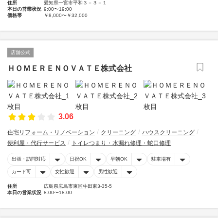
住所
愛知県一宮市平和３－３－１
本日の営業状況
9:00〜19:00
価格帯
￥8,000〜￥32,000
店舗公式
ＨＯＭＥＲＥＮＯＶＡＴＥ株式会社
3.06
住宅リフォーム・リノベーション
クリーニング
ハウスクリーニング
便利屋・代行サービス
トイレつまり・水漏れ修理・蛇口修理
出張・訪問対応
日祝OK
早朝OK
駐車場有
カード可
女性歓迎
男性歓迎
住所
広島県広島市東区牛田東3-35-5
本日の営業状況
8:00〜18:00