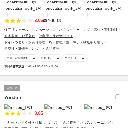
3.06
写真
4枚
住宅リフォーム・リノベーション
ハウスクリーニング
害虫・害獣駆除
庭木剪定・お手入れ
便利屋・代行サービス
トイレつまり・水漏れ修理・蛇口修理
畳・障子・壁紙張り替え
鍵交換・鍵修理
片づけ・遺品整理
出張・訪問専門
日祝OK
カード可
本日の営業状況
4:00〜8:00 9:00〜20:00
店舗公式
YouJou
3.05
宅配便・バイク便・引越し
片づけ・遺品整理
ハウスクリーニング