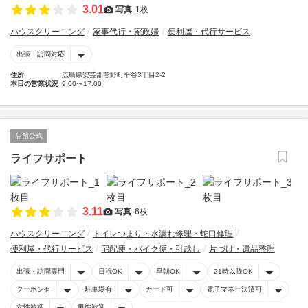
3.01
写真
1枚
ハウスクリーニング
家事代行・家政婦
便利屋・代行サービス
出張・訪問対応
住所
広島県安芸郡熊野町平谷3丁目2-2
本日の営業状況
9:00〜17:00
店舗公式
ライフサポート
3.11
写真
6枚
ハウスクリーニング
トイレつまり・水漏れ修理・蛇口修理
便利屋・代行サービス
宅配便・バイク便・引越し
片づけ・遺品整理
出張・訪問専門
日祝OK
早朝OK
21時以降OK
クーポン有
駐車場有
カード可
電子マネー決済可
女性歓迎
男性歓迎