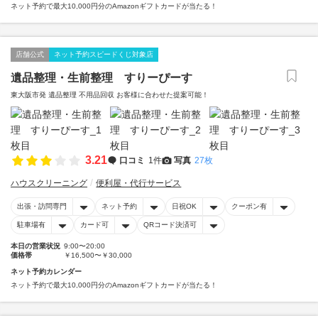
ネット予約で最大10,000円分のAmazonギフトカードが当たる！
店舗公式
ネット予約スピードくじ対象店
遺品整理・生前整理 すりーぴーす
東大阪市発 遺品整理 不用品回収 お客様に合わせた提案可能！
3.21
口コミ
1件
写真
27枚
ハウスクリーニング
便利屋・代行サービス
出張・訪問専門
ネット予約
日祝OK
クーポン有
駐車場有
カード可
QRコード決済可
本日の営業状況
9:00〜20:00
価格帯
￥16,500〜￥30,000
ネット予約カレンダー
ネット予約で最大10,000円分のAmazonギフトカードが当たる！