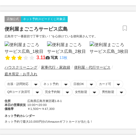
店舗公式
ネット予約スピードくじ対象店
便利屋まごころサービス広島
広島市で”一番親切で丁寧で安い！”を心掛けている便利屋さんです。
3.11
写真
13枚
ハウスクリーニング
家事代行・家政婦
便利屋・代行サービス
庭木剪定・お手入れ
出張・訪問対応
ネット予約
日祝OK
カード可
QRコード決済可
完全予約制
女性歓迎
男性歓迎
住所
広島県広島市東区曙1-8-1
本日の営業状況
10:00〜20:00
価格帯
￥1,500〜￥47,300
ネット予約カレンダー
ネット予約で最大10,000円分のAmazonギフトカードが当たる！