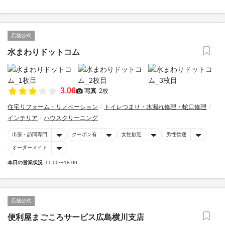
店舗公式
水まわりドットコム
3.06
写真
2枚
住宅リフォーム・リノベーション
トイレつまり・水漏れ修理・蛇口修理
インテリア
ハウスクリーニング
出張・訪問専門
クーポン有
女性歓迎
男性歓迎
オーダーメイド
本日の営業状況
11:00〜18:00
店舗公式
便利屋まごころサービス広島横川支店