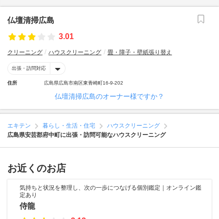
仏壇清掃広島
3.01
クリーニング
ハウスクリーニング
畳・障子・壁紙張り替え
出張・訪問対応
住所
広島県広島市南区東青崎町16-9-202
仏壇清掃広島のオーナー様ですか？
エキテン
暮らし・生活・住宅
ハウスクリーニング
広島県安芸郡府中町に出張・訪問可能なハウスクリーニング
お近くのお店
気持ちと状況を整理し、次の一歩につなげる個別鑑定｜オンライン鑑
定あり
侍龍