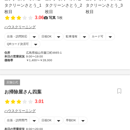
3.06
写真
5枚
ハウスクリーニング
出張・訪問対応
日祝OK
駐車場有
カード可
QRコード決済可
住所
広島県福山市藤江町4665-1
本日の営業状況
9:00〜19:00
価格帯
￥1,400〜￥28,000
店舗公式
お掃除屋さん四葉
3.01
ハウスクリーニング
出張・訪問専門
日祝OK
早朝OK
本日の営業状況
8:00〜20:00