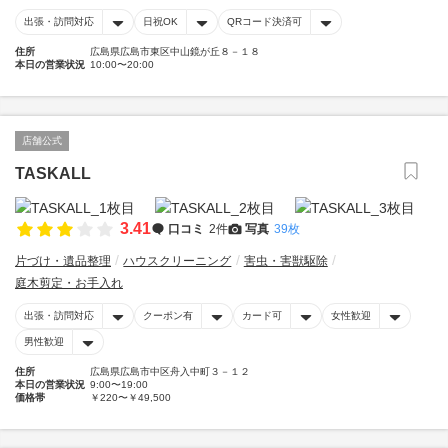
出張・訪問対応
日祝OK
QRコード決済可
住所
広島県広島市東区中山鏡が丘８－１８
本日の営業状況
10:00〜20:00
店舗公式
TASKALL
3.41
口コミ
2件
写真
39枚
片づけ・遺品整理
ハウスクリーニング
害虫・害獣駆除
庭木剪定・お手入れ
出張・訪問対応
クーポン有
カード可
女性歓迎
男性歓迎
住所
広島県広島市中区舟入中町３－１２
本日の営業状況
9:00〜19:00
価格帯
￥220〜￥49,500