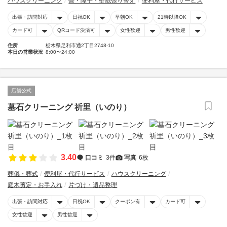
ハウスクリーニング
畳・障子・壁紙張り替え
便利屋・代行サービス
出張・訪問対応
日祝OK
早朝OK
21時以降OK
カード可
QRコード決済可
女性歓迎
男性歓迎
住所
栃木県足利市通2丁目2748-10
本日の営業状況
8:00〜24:00
店舗公式
墓石クリーニング 祈里（いのり）
3.40
口コミ
3件
写真
6枚
葬儀・葬式
便利屋・代行サービス
ハウスクリーニング
庭木剪定・お手入れ
片づけ・遺品整理
出張・訪問対応
日祝OK
クーポン有
カード可
女性歓迎
男性歓迎