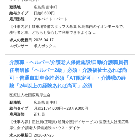
勤務地
広島県 府中町
給与タイプ
日給8,680円
雇用形態
アルバイト・パート
【仕事内容】駐車場警備スタッフ大募集 広島県内のイオンモールで、
歩行者と車、どちらも安心して利用できるような …
求人の更新日
2026-04-17
スポンサー
求人ボックス
介護職・ヘルパー/介護老人保健施設/日勤/介護職員初
任者研修「ヘルパー2級」必須・介護福祉士あれば尚
可・普通自動車免許必須「AT限定可」・介護職の経
験「2年以上の経験あれば尚可」必須
医療法人社団広島厚生会
勤務地
広島県 府中町
給与タイプ
月給21万4,000円～28万9,000円
雇用形態
正社員
【仕事内容】正社員(正職員) 通所介護(デイサービス) 医療法人社団広島
厚生会 介護老人保健施設eハウス・デイケ…
求人の更新日
2026-07-25