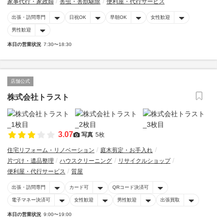
家事代行・家政婦
害虫・害獣駆除
便利屋・代行サービス
出張・訪問専門
日祝OK
早朝OK
女性歓迎
男性歓迎
本日の営業状況
7:30〜18:30
店舗公式
株式会社トラスト
3.07
写真
5枚
住宅リフォーム・リノベーション
庭木剪定・お手入れ
片づけ・遺品整理
ハウスクリーニング
リサイクルショップ
便利屋・代行サービス
質屋
出張・訪問専門
カード可
QRコード決済可
電子マネー決済可
女性歓迎
男性歓迎
出張買取
本日の営業状況
9:00〜19:00