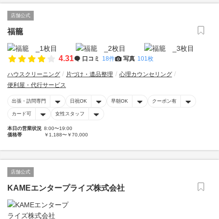
店舗公式
福籠
4.31
口コミ
18件
写真
101枚
ハウスクリーニング
片づけ・遺品整理
心理カウンセリング
便利屋・代行サービス
出張・訪問専門
日祝OK
早朝OK
クーポン有
カード可
女性スタッフ
本日の営業状況
8:00〜19:00
価格帯
￥1,188〜￥70,000
店舗公式
KAMEエンタープライズ株式会社