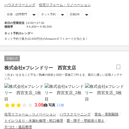
ハウスクリーニング
住宅リフォーム・リノベーション
出張・訪問専門
ネット予約
日祝OK
本日の営業状況
13:00〜17:30
価格帯
￥4,400〜￥38,500
ネット予約カレンダー
ネット予約で最大10,000円分のAmazonギフトカードが当たる！
店舗公式
株式会社eフレンドリー 西宮支店
＼住まいをまるごと守る／熟練の技術と自社一貫施工で叶える、家計に優しい定期メンテナ
ンス。
3.08
写真
11枚
住宅リフォーム・リノベーション
ハウスクリーニング
害虫・害獣駆除
トイレつまり・水漏れ修理・蛇口修理
畳・障子・壁紙張り替え
片づけ・遺品整理