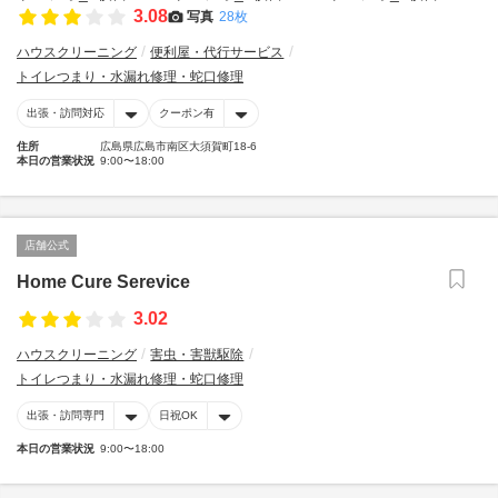
3.08
写真
28枚
ハウスクリーニング
便利屋・代行サービス
トイレつまり・水漏れ修理・蛇口修理
出張・訪問対応
クーポン有
住所
広島県広島市南区大須賀町18-6
本日の営業状況
9:00〜18:00
店舗公式
Home Cure Serevice
3.02
ハウスクリーニング
害虫・害獣駆除
トイレつまり・水漏れ修理・蛇口修理
出張・訪問専門
日祝OK
本日の営業状況
9:00〜18:00