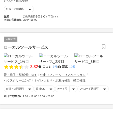
片づけ・遺品整理
出張・訪問対応
住所
広島県庄原市西本町３丁目18-17
本日の営業状況
9:00〜18:00
店舗公式
ローカルツールサービス
3.82
口コミ
7件
写真
10枚
畳・障子・壁紙張り替え
住宅リフォーム・リノベーション
ハウスクリーニング
トイレつまり・水漏れ修理・蛇口修理
出張・訪問専門
日祝OK
カード可
QRコード決済可
本日の営業状況
9:00〜12:00 13:00〜20:00