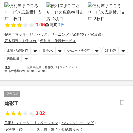
3.06
写真
7枚
整体
マッサージ
ハウスクリーニング
家事代行・家政婦
庭木剪定・お手入れ
便利屋・代行サービス
出張・訪問対応
日祝OK
QRコード決済可
女性歓迎
男性歓迎
住所
広島県広島市西区横川町３－１２－３
本日の営業状況
10:00〜20:00
店舗公式
建彩工
3.02
住宅リフォーム・リノベーション
ハウスクリーニング
便利屋・代行サービス
畳・障子・壁紙張り替え