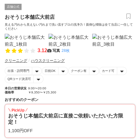
店舗公式
おそうじ本舗広大前店
見える汚れから見えない汚れまで洗い流すプロの洗浄力！面倒な掃除は全て当店に一任して
ください
3.12
写真
28枚
クリーニング
ハウスクリーニング
出張・訪問専門
日祝OK
クーポン有
カード可
QRコード決済可
本日の営業状況
9:00〜20:00
価格帯
￥9,350〜￥25,300
おすすめのクーポン
PickUp
おそうじ本舗広大前店に直接ご依頼いただいた方限
定！
1,100円OFF