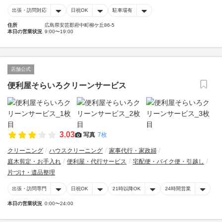
出張・訪問対応
日祝OK
駐車場有
住所
広島県安芸郡府中町柳ケ丘86-5
本日の営業状況
9:00〜19:00
店舗公式
便利屋そらいろクリーンサービス
3.03
写真
7枚
クリーニング
ハウスクリーニング
家事代行・家政婦
庭木剪定・お手入れ
便利屋・代行サービス
宅配便・バイク便・引越し
片づけ・遺品整理
出張・訪問専門
日祝OK
21時以降OK
24時間営業
本日の営業状況
0:00〜24:00