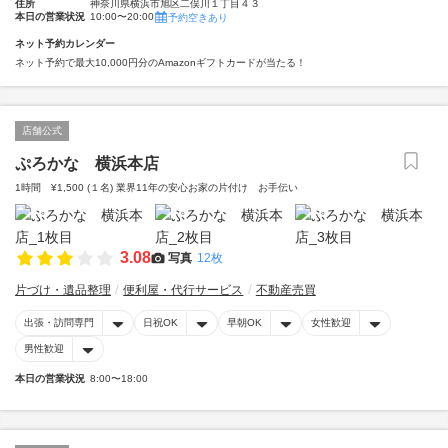
住所
神奈川県横浜市旭区二俣川１丁目４３
本日の営業状況
10:00〜20:00
予約空きあり
ネット予約カレンダー
ネット予約で最大10,000円分のAmazonギフトカードが当たる！
店舗公式
ぷろかな 横浜本店
1時間 ¥1,500 (１名) 業界11年の安心お家の片付け お手伝い
3.08
写真
12枚
片づけ・遺品整理
便利屋・代行サービス
不動産売買
出張・訪問専門
日祝OK
早朝OK
女性歓迎
男性歓迎
本日の営業状況
8:00〜18:00