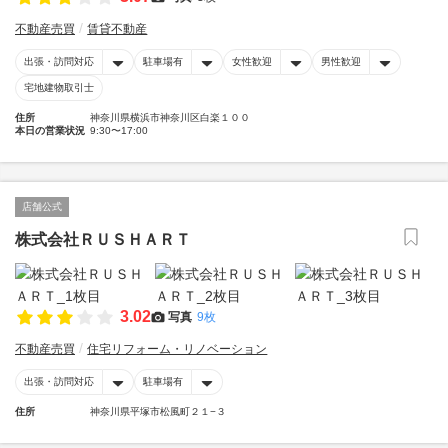
不動産売買
賃貸不動産
出張・訪問対応
駐車場有
女性歓迎
男性歓迎
宅地建物取引士
住所
神奈川県横浜市神奈川区白楽１００
本日の営業状況
9:30〜17:00
店舗公式
株式会社ＲＵＳＨＡＲＴ
3.02
写真
9枚
不動産売買
住宅リフォーム・リノベーション
出張・訪問対応
駐車場有
住所
神奈川県平塚市松風町２１−３