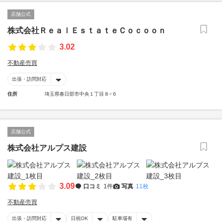
店舗公式
株式会社ＲｅａｌＥｓｔａｔｅＣｏｃｏｏｎ
3.02
不動産売買
出張・訪問対応
住所
埼玉県春日部市中央１丁目８−６
店舗公式
株式会社アルプス建設
3.09
口コミ
1件
写真
11枚
不動産売買
出張・訪問対応
日祝OK
駐車場有