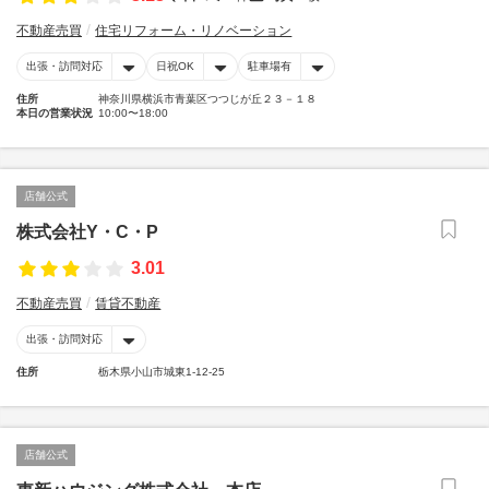
不動産売買
住宅リフォーム・リノベーション
出張・訪問対応
日祝OK
駐車場有
住所
神奈川県横浜市青葉区つつじが丘２３－１８
本日の営業状況
10:00〜18:00
店舗公式
株式会社Y・C・P
3.01
不動産売買
賃貸不動産
出張・訪問対応
住所
栃木県小山市城東1-12-25
店舗公式