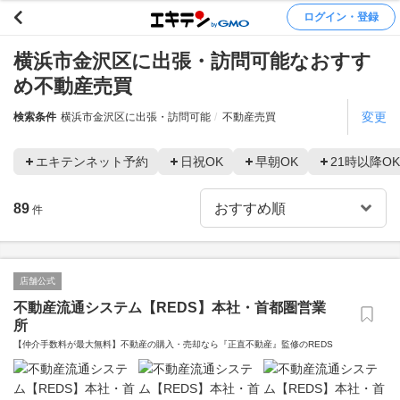
ログイン・登録
横浜市金沢区に出張・訪問可能なおすす
め不動産売買
変更
検索条件
横浜市金沢区に出張・訪問可能
不動産売買
エキテンネット予約
日祝OK
早朝OK
21時以降OK
89
件
店舗公式
不動産流通システム【REDS】本社・首都圏営業
所
【仲介手数料が最大無料】不動産の購入・売却なら『正直不動産』監修のREDS