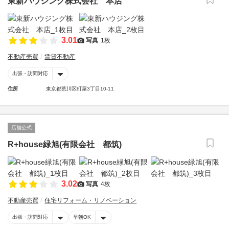
東新ハウジング株式会社 本店
3.01
写真
1枚
不動産売買
賃貸不動産
出張・訪問対応
住所
東京都荒川区町屋3丁目10-11
店舗公式
R+house緑旭(有限会社 都筑)
3.02
写真
4枚
不動産売買
住宅リフォーム・リノベーション
出張・訪問対応
早朝OK