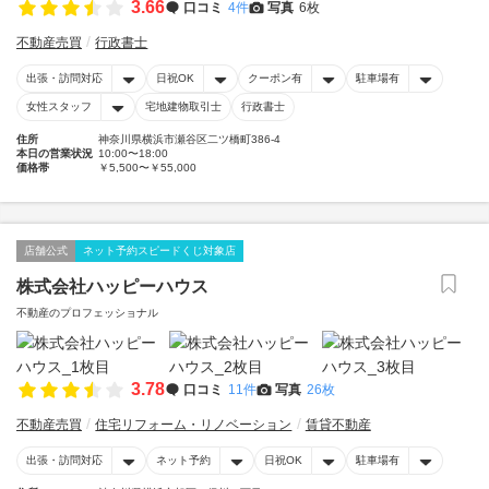
3.66
口コミ
4件
写真
6枚
不動産売買
行政書士
出張・訪問対応
日祝OK
クーポン有
駐車場有
女性スタッフ
宅地建物取引士
行政書士
住所
神奈川県横浜市瀬谷区二ツ橋町386-4
本日の営業状況
10:00〜18:00
価格帯
￥5,500〜￥55,000
店舗公式
ネット予約スピードくじ対象店
株式会社ハッピーハウス
不動産のプロフェッショナル
3.78
口コミ
11件
写真
26枚
不動産売買
住宅リフォーム・リノベーション
賃貸不動産
出張・訪問対応
ネット予約
日祝OK
駐車場有