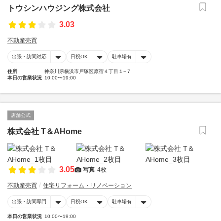
トウシンハウジング株式会社
3.03
不動産売買
出張・訪問対応
日祝OK
駐車場有
住所
神奈川県横浜市戸塚区原宿４丁目１−７
本日の営業状況
10:00〜19:00
店舗公式
株式会社 T＆AHome
3.05
写真
4枚
不動産売買
住宅リフォーム・リノベーション
出張・訪問専門
日祝OK
駐車場有
本日の営業状況
10:00〜19:00