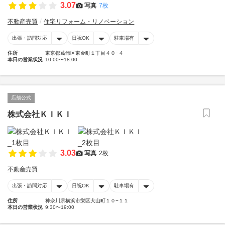
3.07
写真
7枚
不動産売買
住宅リフォーム・リノベーション
出張・訪問対応
日祝OK
駐車場有
住所
東京都葛飾区東金町１丁目４０−４
本日の営業状況
10:00〜18:00
店舗公式
株式会社ＫＩＫＩ
3.03
写真
2枚
不動産売買
出張・訪問対応
日祝OK
駐車場有
住所
神奈川県横浜市栄区犬山町１０−１１
本日の営業状況
9:30〜19:00