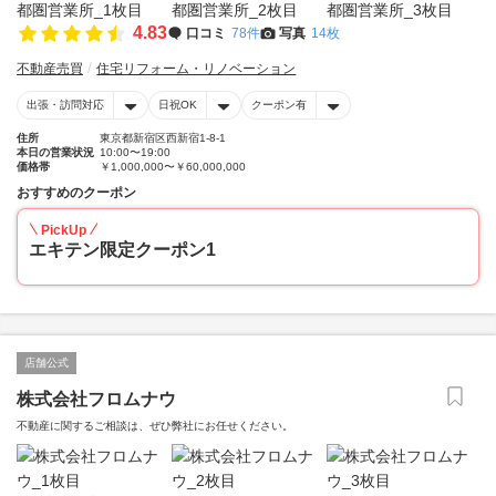
4.83
口コミ
78件
写真
14枚
不動産売買
住宅リフォーム・リノベーション
出張・訪問対応
日祝OK
クーポン有
住所
東京都新宿区西新宿1-8-1
本日の営業状況
10:00〜19:00
価格帯
￥1,000,000〜￥60,000,000
おすすめのクーポン
PickUp
エキテン限定クーポン1
店舗公式
株式会社フロムナウ
不動産に関するご相談は、ぜひ弊社にお任せください。