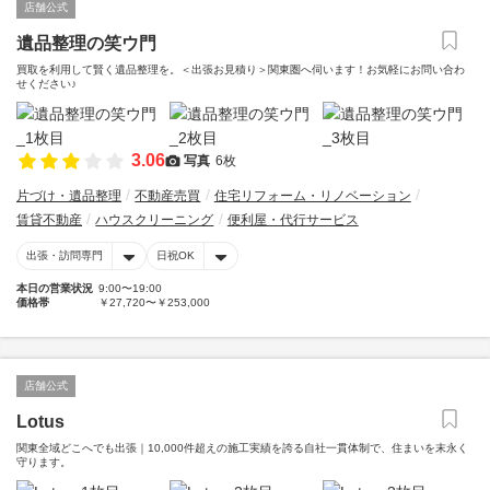
店舗公式
遺品整理の笑ウ門
買取を利用して賢く遺品整理を。＜出張お見積り＞関東圏へ伺います！お気軽にお問い合わ
せください♪
3.06
写真
6枚
片づけ・遺品整理
不動産売買
住宅リフォーム・リノベーション
賃貸不動産
ハウスクリーニング
便利屋・代行サービス
出張・訪問専門
日祝OK
本日の営業状況
9:00〜19:00
価格帯
￥27,720〜￥253,000
店舗公式
Lotus
関東全域どこへでも出張｜10,000件超えの施工実績を誇る自社一貫体制で、住まいを末永く
守ります。