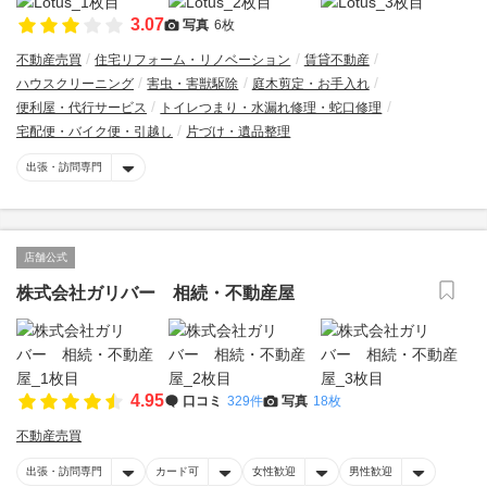
3.07
写真
6枚
不動産売買
住宅リフォーム・リノベーション
賃貸不動産
ハウスクリーニング
害虫・害獣駆除
庭木剪定・お手入れ
便利屋・代行サービス
トイレつまり・水漏れ修理・蛇口修理
宅配便・バイク便・引越し
片づけ・遺品整理
出張・訪問専門
店舗公式
株式会社ガリバー 相続・不動産屋
4.95
口コミ
329件
写真
18枚
不動産売買
出張・訪問専門
カード可
女性歓迎
男性歓迎