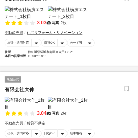
3.03
写真
2枚
不動産売買
住宅リフォーム・リノベーション
出張・訪問対応
日祝OK
カード可
住所
神奈川県横浜市南区南太田1-8-21
本日の営業状況
10:00〜18:00
店舗公式
有限会社大伸
3.04
写真
2枚
不動産売買
賃貸不動産
出張・訪問対応
日祝OK
駐車場有