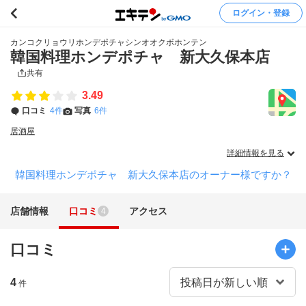
ログイン・登録
カンコクリョウリホンデポチャシンオオクボホンテン
韓国料理ホンデポチャ 新大久保本店
共有
3.49
口コミ
4件
写真
6件
居酒屋
詳細情報を見る
韓国料理ホンデポチャ 新大久保本店のオーナー様ですか？
店舗情報
口コミ
アクセス
4
口コミ
4
件