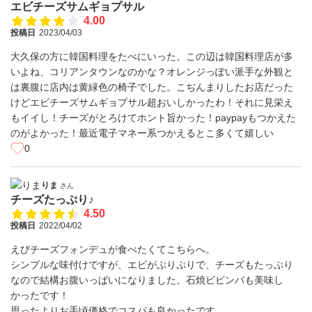
エビチーズサムギョプサル
4.00
投稿日
2023/04/03
大久保の方に韓国料理をたべにいった。この辺は韓国料理店が多
いよね、コリアンタウンなのかな？オレンジっぽい派手な外観と
は裏腹に店内は黄緑色の椅子でした。こぢんまりしたお店だった
けどエビチーズサムギョプサル超おいしかったわ！それに見栄え
もイイし！チーズがとろけてホント旨かった！paypayもつかえた
のがよかった！最近電子マネー系つかえるとこ多くて嬉しい
0
りま
さん
チーズたっぷり♪
4.50
投稿日
2022/04/02
えびチーズフォンデュが食べたくてこちらへ。
シンプルな味付けですが、エビがぷりぷりで、チーズもたっぷり
なので結構お腹いっぱいになりました。石焼ビビンバも美味し
かったです！
思ったよりお手頃価格でコスパも良かったです。