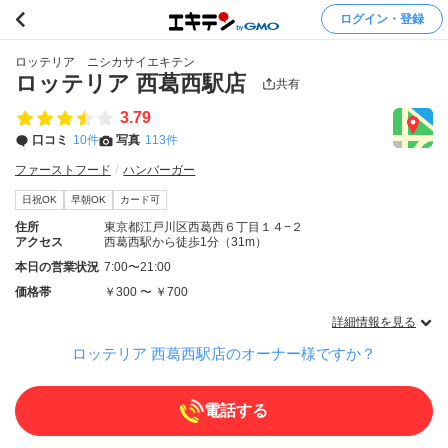
ログイン・登録
ロッテリア ニシカサイエキテン
ロッテリア 西葛西駅店
共有
3.79
口コミ
10件
写真
113件
ファーストフード
ハンバーガー
日祝OK
早朝OK
カード可
住所
東京都江戸川区西葛西６丁目１４−２
アクセス
西葛西駅から徒歩1分（31m）
本日の営業状況
7:00〜21:00
価格帯
￥300 〜 ￥700
詳細情報を見る
ロッテリア 西葛西駅店のオーナー様ですか？
電話する