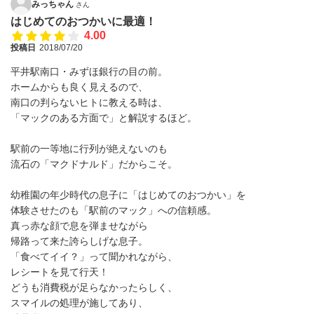
みっちゃん
さん
はじめてのおつかいに最適！
4.00
投稿日
2018/07/20
平井駅南口・みずほ銀行の目の前。
ホームからも良く見えるので、
南口の判らないヒトに教える時は、
「マックのある方面で」と解説するほど。
駅前の一等地に行列が絶えないのも
流石の「マクドナルド」だからこそ。
幼稚園の年少時代の息子に「はじめてのおつかい」を
体験させたのも「駅前のマック」への信頼感。
真っ赤な顔で息を弾ませながら
帰路って来た誇らしげな息子。
「食べてイイ？」って聞かれながら、
レシートを見て行天！
どうも消費税が足らなかったらしく、
スマイルの処理が施してあり、