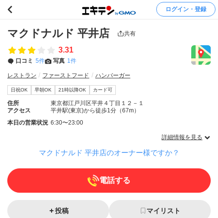
ログイン・登録
マクドナルド 平井店
共有
3.31
口コミ
5件
写真
1件
レストラン
ファーストフード
ハンバーガー
日祝OK
早朝OK
21時以降OK
カード可
住所
東京都江戸川区平井４丁目１２－１
アクセス
平井駅(東京)から徒歩1分（67m）
本日の営業状況
6:30〜23:00
詳細情報を見る
マクドナルド 平井店のオーナー様ですか？
電話する
投稿
マイリスト