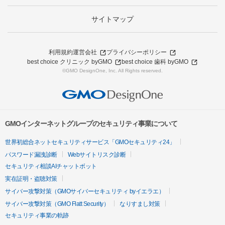
サイトマップ
利用規約
運営会社
プライバシーポリシー
best choice クリニック byGMO
best choice 歯科 byGMO
©GMO DesignOne, Inc. All Rights reserved.
GMOインターネットグループのセキュリティ事業について
世界初総合ネットセキュリティサービス「GMOセキュリティ24」
パスワード漏洩診断
Webサイトリスク診断
セキュリティ相談AIチャットボット
実在証明・盗聴対策
サイバー攻撃対策（GMOサイバーセキュリティ byイエラエ）
サイバー攻撃対策（GMO Flatt Security）
なりすまし対策
セキュリティ事業の軌跡