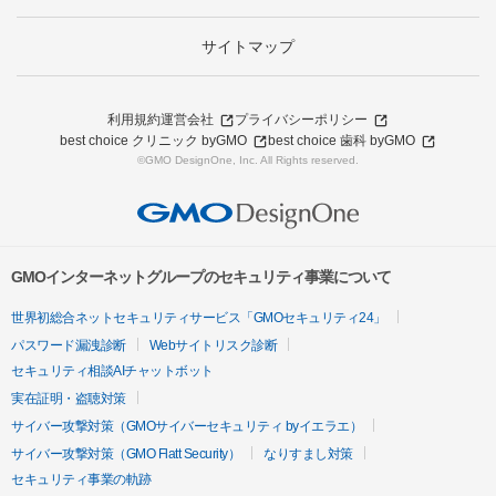
サイトマップ
利用規約
運営会社
プライバシーポリシー
best choice クリニック byGMO
best choice 歯科 byGMO
©GMO DesignOne, Inc. All Rights reserved.
GMOインターネットグループのセキュリティ事業について
世界初総合ネットセキュリティサービス「GMOセキュリティ24」
パスワード漏洩診断
Webサイトリスク診断
セキュリティ相談AIチャットボット
実在証明・盗聴対策
サイバー攻撃対策（GMOサイバーセキュリティ byイエラエ）
サイバー攻撃対策（GMO Flatt Security）
なりすまし対策
セキュリティ事業の軌跡