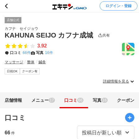
ログイン・登録
店舗公式
カフナ セイジョウ
KAHUNA SEIJO カフナ成城
共有
3.92
口コミ
66件
写真
16件
マッサージ
整体
鍼灸
日祝OK
クーポン有
詳細情報を見る
店舗情報
メニュー
口コミ
写真
クーポン
17
66
16
口コミ
66
件