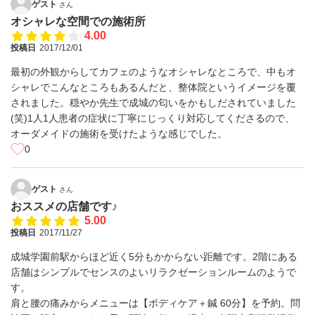
ゲスト
さん
オシャレな空間での施術所
4.00
投稿日
2017/12/01
最初の外観からしてカフェのようなオシャレなところで、中もオ
シャレでこんなところもあるんだと、整体院というイメージを覆
されました。穏やか先生で成城の匂いをかもしだされていました
(笑)1人1人患者の症状に丁寧にじっくり対応してくださるので、
オーダメイドの施術を受けたような感じでした。
0
ゲスト
さん
おススメの店舗です♪
5.00
投稿日
2017/11/27
成城学園前駅からほど近く5分もかからない距離です。2階にある
店舗はシンプルでセンスのよいリラクゼーションルームのようで
す。
肩と腰の痛みからメニューは【ボディケア＋鍼 60分】を予約。問