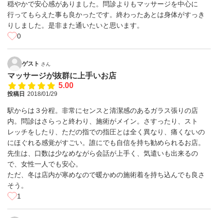
穏やかで安心感がありました。問診よりもマッサージを中心に
行ってもらえた事も良かったです。終わったあとは身体がすっき
りしました。是非また通いたいと思います。
0
ゲスト
さん
マッサージが抜群に上手いお店
5.00
投稿日
2018/01/29
駅からは３分程。非常にセンスと清潔感のあるガラス張りの店
内。問診はさらっと終わり、施術がメイン。さすったり、スト
レッチをしたり、ただの指での指圧とは全く異なり、痛くないの
にほぐれる感覚がすごい。誰にでも自信を持ち勧められるお店。
先生は、口数は少なめながら会話が上手く、気遣いも出来るの
で、女性一人でも安心。
ただ、冬は店内が寒めなので暖かめの施術着を持ち込んでも良さ
そう。
1