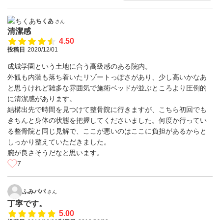
ちくあ
さん
清潔感
4.50
投稿日
2020/12/01
成城学園という土地に合う高級感のある院内。
外観も内装も落ち着いたリゾートっぽさがあり、少し高いかなあ
と思うけれど雑多な雰囲気で施術ベッドが並ぶところより圧倒的
に清潔感があります。
結構出先で時間を見つけて整骨院に行きますが、こちら初回でも
きちんと身体の状態を把握してくださいました。何度か行ってい
る整骨院と同じ見解で、ここが悪いのはここに負担があるからと
しっかり整えていただきました。
腕が良さそうだなと思います。
7
ふみパパ
さん
丁寧です。
5.00