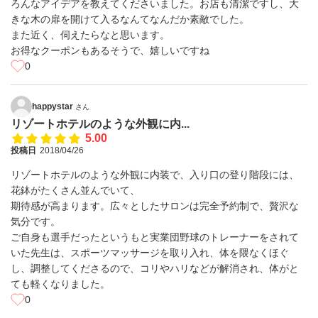
ろんなアイデアを教えてくださいました。お店も清潔ですし、大
きな木の扉を開けて入るなんてなんだか素敵でした。
また近く、伺えたらなと思います。
お得なクーポンもあるそうで、嬉しいですね
0
happystar
さん
リゾートホテルのような外観に内...
5.00
投稿日
2018/04/26
リゾートホテルのような外観に内装で、入り口の登り階段には、
花鉢がたくさん並んでいて、
期待感が高まります。広々としたサロンは完全予約制で、贅沢な
気分です。
ご自身も選手だったというもと実業団野球のトレーナーをされて
いた先生は、スポーツマッサージを取り入れ、体を隈なくほぐ
し、調整してくださるので、コリやハリなどが解消され、体がと
ても軽くなりました。
0