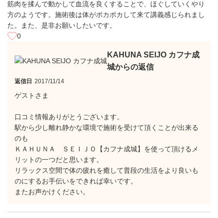
筋肉を揉んで動かして血流を良くすることで、ほぐしていくやり
方のようです。施術後は体がポカポカして来て講義感じられまし
た。また、是非お願いしたいです。
0
KAHUNA SEIJO カフナ成
城からの返信
返信日
2017/11/14
ゲストさま
口コミ情報ありがとうございます。
駅から少し離れ静かな環境で施術を受けて頂くことが出来る
のも
ＫＡＨＵＮＡ ＳＥＩＪＯ【カフナ成城】を使って頂けるメ
リットの一つだと思います。
リラックス空間で体の疲れを癒して普段の生活をより良いも
のにするお手伝いをできれば幸いです。
またお声かけください。