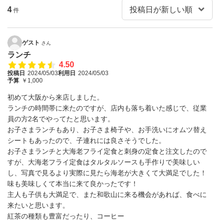
4
件
ゲスト
さん
ランチ
4.50
投稿日
2024/05/03
利用日
2024/05/03
予算
￥1,000
初めて大阪から来店しました。
ランチの時間帯に来たのですが、店内も落ち着いた感じで、従業
員の方2名でやってたと思います。
お子さまランチもあり、お子さま椅子や、お手洗いにオムツ替え
シートもあったので、子連れには良さそうでした。
お子さまランチと大海老フライ定食と刺身の定食と注文したので
すが、大海老フライ定食はタルタルソースも手作りで美味しい
し、写真で見るより実際に見たら海老が大きくて大満足でした！
味も美味しくて本当に来て良かったです！
主人も子供も大満足で、また和歌山に来る機会があれば、食べに
来たいと思います。
紅茶の種類も豊富だったり、コーヒー