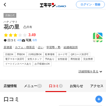
ログイン・登録
店舗公式
ハナノサト
花の里
共有
3.49
口コミ
4件
写真
6件
居酒屋
カフェ・喫茶店
占い
学習塾・塾
結婚相談所
日祝OK
早朝OK
21時以降OK
駐車場有
カード可
QRコード決済可
電子マネー決済可
女性スタッフ
予約あり
女性歓迎
男性歓迎
完全禁煙
イートインスペースあり
お子様連れOK
詳細情報を見る
店舗情報
メニュー
口コミ
お知らせ
アクセス
20
4
口コミ