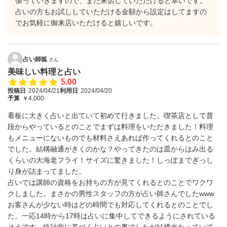
張っていきますので、また来店していただけると幸いです。
占いの方もお試ししていただける金額から設定はしてますの
でお気軽に御来店いただけると嬉しいです。
占い師狐
さん
美味しい料理と占い
5.00
投稿日
2024/04/21
利用日
2024/04/20
予算
￥4,000
看板に大きく占いと出ていて初めて行きました。喫茶店として普
段からやっているとのことでまずは料理をいただきました！料理
もメニューにないものでも材料さえあれば作ってくれるとのこと
でした。結構融通がきくのかな？やってきたのは皿からはみ出る
くらいの大海老フライ！サイズに驚きました！しっぽまでぎっし
り身が詰まってました。
占いでは講師の資格をお持ちの方が見てくれるとのことでワクワ
クしました。まさかの男性スタッフの方が占い師さんでしたwww
お客さんが少ない時はどの時間でも対応してくれるとのことでし
た。一応14時から17時は占いに集中してできるようにされている