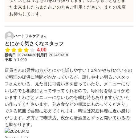
ダイスと様々なものを取り扱ってます。気になることなどま
た出来ましたらまた占いの方もご利用ください。またの来店
お待ちしてます。
ハートフルケア
さん
とにかく気さくなスタッフ
4.00
投稿日
2024/04/20
利用日
2024/04/18
予算
￥1,000
店員さんの男性の方がとにかく話しやすい！2名でやられているの
で料理の提供に時間がかかっているが、話しやすい明るいスタッ
フさんがいる。見た目に可愛い氷を使っていたり、メニューにな
いものでも相談によって作ってくれるので、毎回何を頼もうか迷
います！わざとメニューにないものを頼む時もありますがだいた
い作ってくださいます。刻み食などの相談にものってくださり、
できる範囲で要望に応えてくれます。料理は家庭料理に近い感じ
がします。夕方まで喫茶店、夜から居酒屋とずっと開いているの
も助かります。