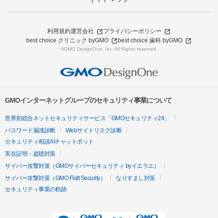
利用規約
運営会社
プライバシーポリシー
best choice クリニック byGMO
best choice 歯科 byGMO
©GMO DesignOne, Inc. All Rights reserved.
GMOインターネットグループのセキュリティ事業について
世界初総合ネットセキュリティサービス「GMOセキュリティ24」
パスワード漏洩診断
Webサイトリスク診断
セキュリティ相談AIチャットボット
実在証明・盗聴対策
サイバー攻撃対策（GMOサイバーセキュリティ byイエラエ）
サイバー攻撃対策（GMO Flatt Security）
なりすまし対策
セキュリティ事業の軌跡