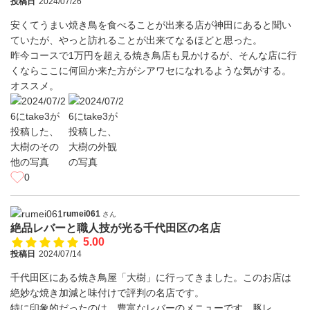
投稿日
2024/07/26
安くてうまい焼き鳥を食べることが出来る店が神田にあると聞い
ていたが、やっと訪れることが出来てなるほどと思った。
昨今コースで1万円を超える焼き鳥店も見かけるが、そんな店に行
くならここに何回か来た方がシアワセになれるような気がする。
オススメ。
0
rumei061
さん
絶品レバーと職人技が光る千代田区の名店
5.00
投稿日
2024/07/14
千代田区にある焼き鳥屋「大樹」に行ってきました。このお店は
絶妙な焼き加減と味付けで評判の名店です。
特に印象的だったのは、豊富なレバーのメニューです。豚レ