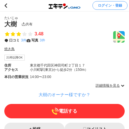
ログイン・登録
たいじゅ
大樹
共有
3.48
口コミ
3件
写真
3件
焼き鳥
21時以降OK
住所
東京都千代田区神田司町２丁目１７
アクセス
小川町駅(東京)から徒歩2分（150m）
本日の営業状況
14:00〜23:00
詳細情報を見る
大樹のオーナー様ですか？
電話する