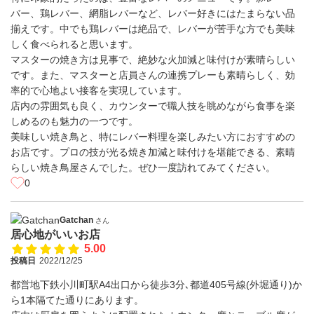
バー、鶏レバー、網脂レバーなど、レバー好きにはたまらない品
揃えです。中でも鶏レバーは絶品で、レバーが苦手な方でも美味
しく食べられると思います。
マスターの焼き方は見事で、絶妙な火加減と味付けが素晴らしい
です。また、マスターと店員さんの連携プレーも素晴らしく、効
率的で心地よい接客を実現しています。
店内の雰囲気も良く、カウンターで職人技を眺めながら食事を楽
しめるのも魅力の一つです。
美味しい焼き鳥と、特にレバー料理を楽しみたい方におすすめの
お店です。プロの技が光る焼き加減と味付けを堪能できる、素晴
らしい焼き鳥屋さんでした。ぜひ一度訪れてみてください。
0
Gatchan
さん
居心地がいいお店
5.00
投稿日
2022/12/25
都営地下鉄小川町駅A4出口から徒歩3分､都道405号線(外堀通り)か
ら1本隔てた通りにあります。