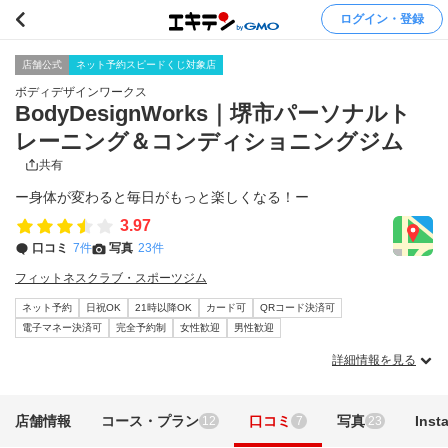
ログイン・登録
店舗公式
ネット予約スピードくじ対象店
ボディデザインワークス
BodyDesignWorks｜堺市パーソナルト
レーニング＆コンディショニングジム
共有
ー身体が変わると毎日がもっと楽しくなる！ー
3.97
口コミ
7件
写真
23件
フィットネスクラブ・スポーツジム
ネット予約
日祝OK
21時以降OK
カード可
QRコード決済可
電子マネー決済可
完全予約制
女性歓迎
男性歓迎
詳細情報を見る
店舗情報
コース・プラン
口コミ
写真
Inst
12
7
23