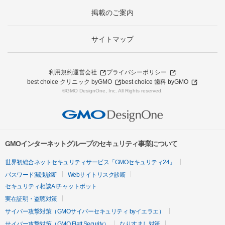
掲載のご案内
サイトマップ
利用規約
運営会社
プライバシーポリシー
best choice クリニック byGMO
best choice 歯科 byGMO
©GMO DesignOne, Inc. All Rights reserved.
GMOインターネットグループのセキュリティ事業について
世界初総合ネットセキュリティサービス「GMOセキュリティ24」
パスワード漏洩診断
Webサイトリスク診断
セキュリティ相談AIチャットボット
実在証明・盗聴対策
サイバー攻撃対策（GMOサイバーセキュリティ byイエラエ）
サイバー攻撃対策（GMO Flatt Security）
なりすまし対策