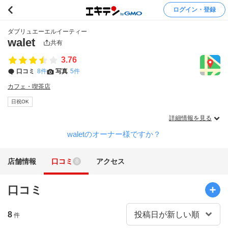
ログイン・登録
ダブリュエーエルイーティー
walet
共有
3.76
口コミ
8件
写真
5件
カフェ・喫茶店
日祝OK
詳細情報を見る
waletのオーナー様ですか？
店舗情報
口コミ
アクセス
8
口コミ
8
件