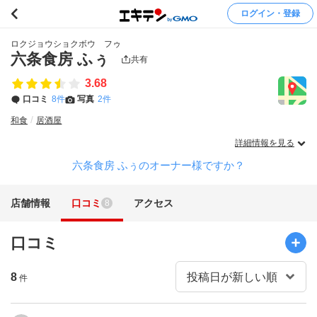
ログイン・登録
ロクジョウショクボウ フゥ
六条食房 ふぅ
共有
3.68
口コミ
8件
写真
2件
和食
居酒屋
詳細情報を見る
六条食房 ふぅのオーナー様ですか？
店舗情報
口コミ
アクセス
8
口コミ
8
件