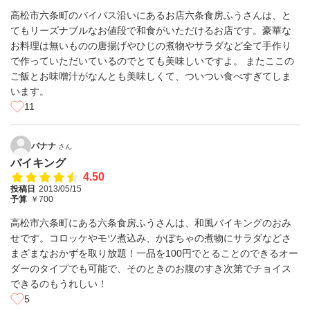
高松市六条町のバイパス沿いにあるお店六条食房ふうさんは、と
てもリーズナブルなお値段で和食がいただけるお店です。豪華な
お料理は無いものの唐揚げやひじの煮物やサラダなど全て手作り
で作っていただいているのでとても美味しいですよ。 またここの
ご飯とお味噌汁がなんとも美味しくて、ついつい食べすぎてしま
います。
11
バナナ
さん
バイキング
4.50
投稿日
2013/05/15
予算
￥700
高松市六条町にある六条食房ふうさんは、和風バイキングのおみ
せです。コロッケやモツ煮込み、かぼちゃの煮物にサラダなどさ
まざまなおかずを取り放題！一品を100円でとることのできるオー
ダーのタイプでも可能で、そのときのお腹のすき次第でチョイス
できるのもうれしい！
5