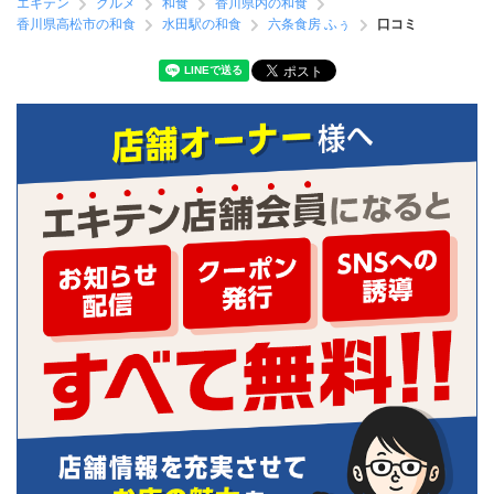
エキテン
グルメ
和食
香川県内の和食
香川県高松市の和食
水田駅の和食
六条食房 ふぅ
口コミ