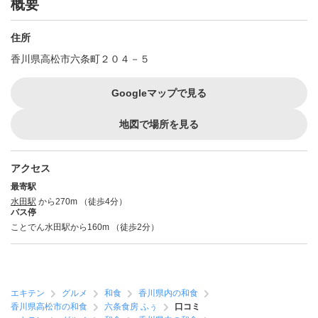
概要
住所
香川県高松市六条町２０４－５
Googleマップで見る
地図で場所を見る
アクセス
最寄駅
水田駅
から270m （徒歩4分）
バス停
ことでん水田駅から160m （徒歩2分）
エキテン
グルメ
和食
香川県内の和食
香川県高松市の和食
六条食房 ふぅ
口コミ