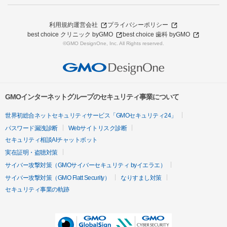
利用規約
運営会社
プライバシーポリシー
best choice クリニック byGMO
best choice 歯科 byGMO
©GMO DesignOne, Inc. All Rights reserved.
GMOインターネットグループのセキュリティ事業について
世界初総合ネットセキュリティサービス「GMOセキュリティ24」
パスワード漏洩診断
Webサイトリスク診断
セキュリティ相談AIチャットボット
実在証明・盗聴対策
サイバー攻撃対策（GMOサイバーセキュリティ byイエラエ）
サイバー攻撃対策（GMO Flatt Security）
なりすまし対策
セキュリティ事業の軌跡