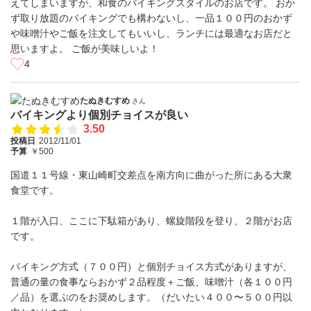
えてしまいますが、和食のバイキングスタイルのお店です。 おか
ず取り放題のバイキングでも構わないし、一品１００円のおかず
や味噌汁やご飯を注文してもいいし、ランチには最適なお店だと
思いますよ。 ご飯が美味しいよ！
4
たぬきむすめ
さん
バイキングより個別チョイスが良い
3.50
投稿日
2012/11/01
予算
￥500
国道１１号線・東山崎町交差点を南方向に曲がった所にある大衆
食堂です。
１階が入口、ここに下駄箱があり、螺旋階段を登り、２階がお店
です。
バイキング方式（７００円）と個別チョイス方式がありますが、
普通の量の食事ならおかず２品程度＋ご飯、味噌汁（各１００円
／品）を選ぶのをお奨めします。（だいたい４００〜５００円以