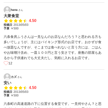
hana
さん
大衆食堂
4.50
投稿日
2013/05/03
予算
￥500
六条食房ふうさんは一見なんのお店なんだろう？と思われる方も
多いでしょうが、主にはバイキング形式のお店です。おかずが食
べ放題なんですが、そこまでは食べれないと言う方には、ごはん
やお味噌汁含め、一皿１００円と言う安さです。座敷の部屋もあ
るから子供連れでも大丈夫だし、気軽に入れるお店です。
12
カズ
さん
安い
4.50
投稿日
2013/05/03
予算
￥500
六条町の高速道路の下に位置する食堂です。一見何やさん？と思