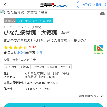
ログイン・登録
/
店舗公式
ネット予約スピードくじ対象店
ヒナタセッコツイン 大徳院
ひなた接骨院 大徳院
共有
難治の交通事故のむち打ち、産後の骨盤矯正、痩身の匠
4.82
口コミ
246件
写真
34件
接骨・整骨
エステ
整体
ネット予約
早朝OK
クーポン有
駐車場有
カード可
住所
石川県金沢市畝田西3丁目187番地
アクセス
磯部駅(石川)から3.5km
本日の営業状況
8:30〜12:00 15:00〜20:00
価格帯
￥1,000 〜 ￥7,560
詳細情報を見る