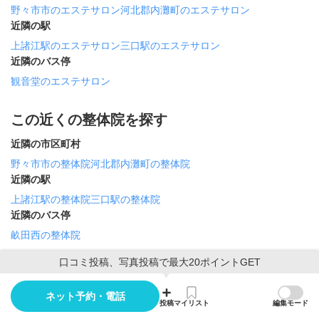
野々市市のエステサロン
河北郡内灘町のエステサロン
近隣の駅
上諸江駅のエステサロン
三口駅のエステサロン
近隣のバス停
観音堂のエステサロン
この近くの整体院を探す
近隣の市区町村
野々市市の整体院
河北郡内灘町の整体院
近隣の駅
上諸江駅の整体院
三口駅の整体院
近隣のバス停
畝田西の整体院
口コミ投稿、写真投稿で最大20ポイントGET
この近くの接骨院・整骨院を探す
ネット予約・電話
近隣の市区町村
投稿
マイリスト
編集モード
野々市市の接骨院・整骨院
河北郡内灘町の接骨院・整骨院