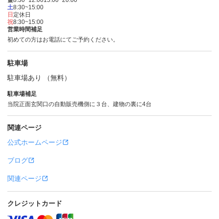
金
8:30~12:00
15:00~20:00
土
8:30~15:00
日
定休日
祝
8:30~15:00
営業時間補足
初めての方はお電話にてご予約ください。
駐車場
駐車場あり （無料）
駐車場補足
当院正面玄関口の自動販売機側に３台、建物の裏に4台
関連ページ
公式ホームページ
ブログ
関連ページ
クレジットカード