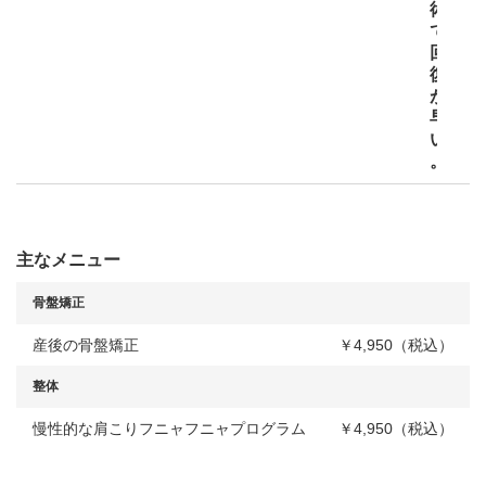
術
で
回
復
が
早
い
。
主なメニュー
骨盤矯正
産後の骨盤矯正
￥4,950（税込）
整体
慢性的な肩こりフニャフニャプログラム
￥4,950（税込）