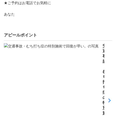
★ご予約はお電話でお気軽に
あなた
アピールポイント
交
通
事
故
・
む
ち
打
ち
症
の
特
別
施