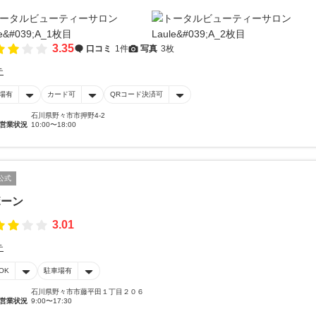
3.35
口コミ
1件
写真
3枚
テ
場有
カード可
QRコード決済可
石川県野々市市押野4-2
営業状況
10:00〜18:00
公式
ボーン
3.01
テ
OK
駐車場有
石川県野々市市藤平田１丁目２０６
営業状況
9:00〜17:30