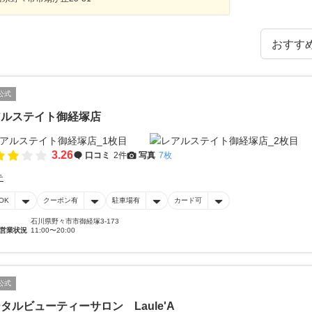
公式
アルステイト御経塚店
3.26
口コミ
2件
写真
7枚
テ
OK
クーポン有
駐車場有
カード可
石川県野々市市御経塚3-173
営業状況
11:00〜20:00
公式
タルビューティーサロン Laule'A