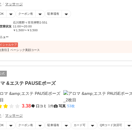
テ
マッサージ
OK
クーポン有
駐車場有
石川県野々市市押野2-551
営業状況
11:00〜20:00
￥1,500〜￥3,500
ニュー
イシャルケア
生割引】ベーシック美顔コース
公式
マ &エステ PAUSEポーズ
3.38
口コミ
1件
写真
53枚
テ
マッサージ
OK
クーポン有
駐車場有
カード可
QRコード決済可