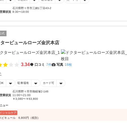
石川県野々市市三納1丁目43-2
営業状況
8:30〜19:00
公式
クターピュールローズ金沢本店
3.34
口コミ
7件
写真
18枚
テ
OK
駐車場有
カード可
石川県野々市市御経塚2-146
営業状況
11:00〜21:00
￥3,080〜￥63,800
ニュー
イシャルケア
スピキュール 6,800円（税別）