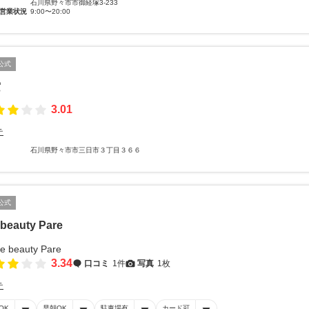
石川県野々市市御経塚3-233
営業状況
9:00〜20:00
公式
空
3.01
テ
石川県野々市市三日市３丁目３６６
公式
 beauty Pare
3.34
口コミ
1件
写真
1枚
テ
OK
早朝OK
駐車場有
カード可