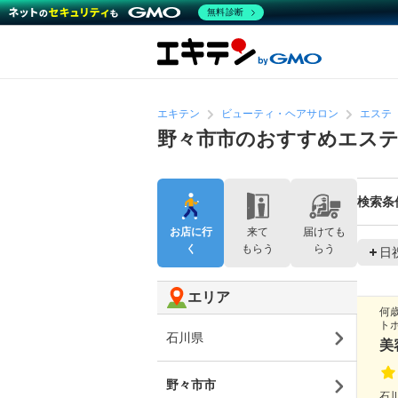
無料診断
エキテン
ビューティ・ヘアサロン
エステ
野々市市のおすすめエス
検索条
お店に行
来て
届けても
く
もらう
らう
日
エリア
何
ト
石川県
美
野々市市
石川