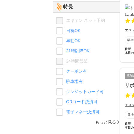
特長
エキテン ネット予約
日祝OK
エス
早朝OK
駐車
住所
21時以降OK
本日の
24時間営業
クーポン有
店舗
駐車場有
リ
クレジットカード可
QRコード決済可
エス
電子マネー決済可
日祝
もっと見る
住所
本日の