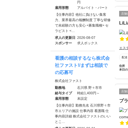
円
雇用形態
アルバイト・パート
店舗
【仕事内容】他社に負けない集客
力、業界最高の報酬制度 丁寧な研修
LiLi
で未経験の方も安心 <募集職種> セ
ラピスト <…
求人の更新日
2026-08-07
スポンサー
求人ボックス
エス
看護の相談するなら株式会
配達
社ファスト!/まずは相談で
住所
本日の
の応募可
株式会社ファスト
勤務地
石川県 野々市市
店舗
給与タイプ
時給1,400円～
雇用形態
未設定
プラ
【仕事内容】勤務先名 石川県野々市
市エリアの施設 仕事内容 看護職 仕
事内容詳細 株式会社ファストのいい
とこ…