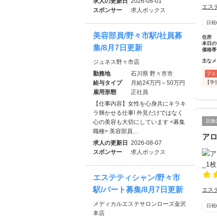
求人の更新日
2026-08-01
エス
スポンサー
求人ボックス
日祝
美容部員/野々市駅/社員募
住所
本日の
集/8月7日更新
価格帯
主なメ
ジュネス野々市店
勤務地
石川県 野々市市
フェ
【学
給与タイプ
月給24万円～50万円
雇用形態
正社員
【仕事内容】女性を心身共にキラキ
ラ輝かせる仕事! 外見だけではなく
店舗
心の美容も大切にしています <募集
職種> 美容部員…
アロ
求人の更新日
2026-08-07
スポンサー
求人ボックス
エステティシャン/野々市
駅/パート募集/8月7日更新
エス
メディカルエステサロンローズ金沢
日祝
本店