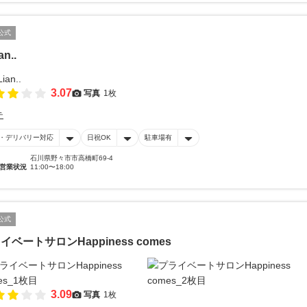
公式
an..
3.07
写真
1枚
テ
・デリバリー対応
日祝OK
駐車場有
石川県野々市市高橋町69-4
営業状況
11:00〜18:00
公式
イベートサロンHappiness comes
3.09
写真
1枚