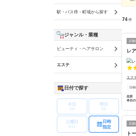
駅・バス停・町域から探す
74
件
ジャンル・業種
店舗
ビューティ・ヘアサロン
レ
エステ
エス
日付で探す
日祝
住所
本日の
今日
明日
8/8
8/9
日時
土曜日
店舗
指定
8/15
トー