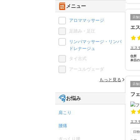
メニュー
店舗
アロママッサージ
エス
足踏み・足圧
リンパマッサージ・リンパ
エス
ドレナージュ
住所
タイ古式
本日の
アーユルヴェーダ
もっと見る
店舗
フェ
お悩み
肩こり
エス
腰痛
日祝
ぎっくり腰