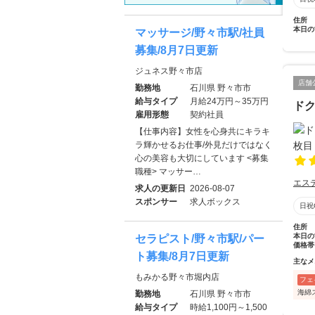
住所
本日の
マッサージ/野々市駅/社員
募集/8月7日更新
ジュネス野々市店
店舗
勤務地
石川県 野々市市
給与タイプ
月給24万円～35万円
ド
雇用形態
契約社員
【仕事内容】女性を心身共にキラキ
ラ輝かせるお仕事/外見だけではなく
心の美容も大切にしています <募集
職種> マッサー…
エス
求人の更新日
2026-08-07
スポンサー
求人ボックス
日祝
住所
本日の
セラピスト/野々市駅/パー
価格帯
ト募集/8月7日更新
主なメ
もみかる野々市堀内店
フェ
海綿
勤務地
石川県 野々市市
給与タイプ
時給1,100円～1,500