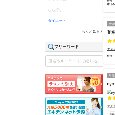
住所
本日の
むち打ち
ダイエット
店舗
もっと見る
花
フリーワード
エス
住所
店舗
eye
エス
日祝