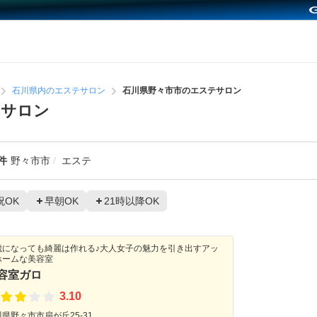
石川県内のエステサロン
石川県野々市市のエステサロン
テサロン
件
野々市市
エステ
祝OK
早朝OK
21時以降OK
歳になっても綺麗は作れる♪大人女子の魅力を引き出すアッ
ホームな美容室
容室ガロ
3.10
県野々市市扇が丘25-31