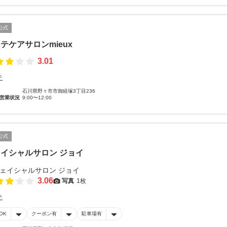
公式
テケアサロンmieux
3.01
テ
石川県野々市市御経塚3丁目236
営業状況
9:00〜12:00
公式
イシャルサロン ジョイ
3.06
写真
1枚
テ
OK
クーポン有
駐車場有