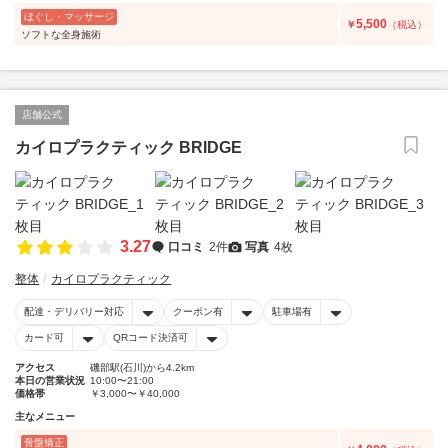
ほぐし・マッサージ
5,500
￥
（税込）
ソフトな全身施術
店舗公式
カイロプラクティック BRIDGE
3.27
口コミ
2件
写真
4枚
整体
カイロプラクティック
配達・デリバリー対応
クーポン有
駐車場有
カード可
QRコード決済可
アクセス
磯部駅(石川)から4.2km
本日の営業状況
10:00〜21:00
価格帯
￥3,000〜￥40,000
主なメニュー
骨盤矯正