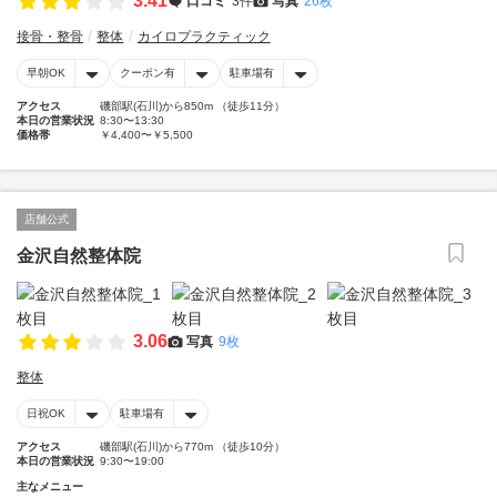
3.41
口コミ
3件
写真
26枚
接骨・整骨
整体
カイロプラクティック
早朝OK
クーポン有
駐車場有
アクセス
磯部駅(石川)から850m （徒歩11分）
本日の営業状況
8:30〜13:30
価格帯
￥4,400〜￥5,500
店舗公式
金沢自然整体院
3.06
写真
9枚
整体
日祝OK
駐車場有
アクセス
磯部駅(石川)から770m （徒歩10分）
本日の営業状況
9:30〜19:00
主なメニュー