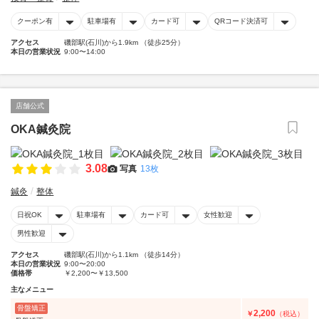
クーポン有
駐車場有
カード可
QRコード決済可
アクセス
磯部駅(石川)から1.9km （徒歩25分）
本日の営業状況
9:00〜14:00
店舗公式
OKA鍼灸院
3.08
写真
13枚
鍼灸
整体
日祝OK
駐車場有
カード可
女性歓迎
男性歓迎
アクセス
磯部駅(石川)から1.1km （徒歩14分）
本日の営業状況
9:00〜20:00
価格帯
￥2,200〜￥13,500
主なメニュー
骨盤矯正
2,200
￥
（税込）