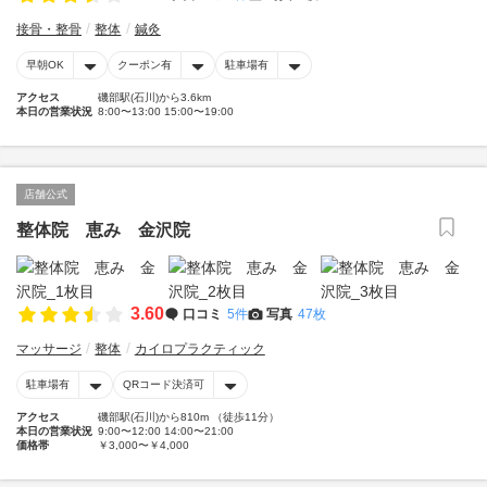
接骨・整骨
整体
鍼灸
早朝OK
クーポン有
駐車場有
アクセス
磯部駅(石川)から3.6km
本日の営業状況
8:00〜13:00 15:00〜19:00
店舗公式
整体院 恵み 金沢院
3.60
口コミ
5件
写真
47枚
マッサージ
整体
カイロプラクティック
駐車場有
QRコード決済可
アクセス
磯部駅(石川)から810m （徒歩11分）
本日の営業状況
9:00〜12:00 14:00〜21:00
価格帯
￥3,000〜￥4,000