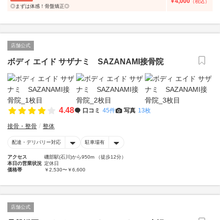
4,000
￥
（税込）
◎まずは体感！骨盤矯正◎
店舗公式
ボディ エイド サザナミ SAZANAMI接骨院
4.48
口コミ
45件
写真
13枚
接骨・整骨
整体
配達・デリバリー対応
駐車場有
アクセス
磯部駅(石川)から950m （徒歩12分）
本日の営業状況
定休日
価格帯
￥2,530〜￥6,600
店舗公式