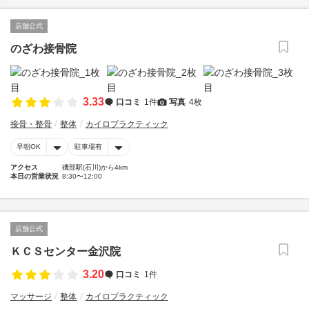
店舗公式
のざわ接骨院
3.33
口コミ
1件
写真
4枚
接骨・整骨
整体
カイロプラクティック
早朝OK
駐車場有
アクセス
磯部駅(石川)から4km
本日の営業状況
8:30〜12:00
店舗公式
ＫＣＳセンター金沢院
3.20
口コミ
1件
マッサージ
整体
カイロプラクティック