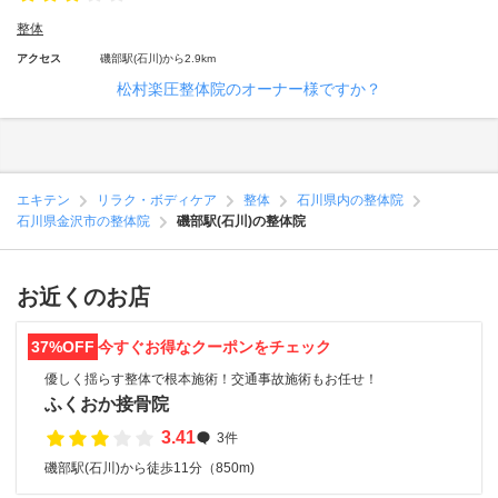
整体
アクセス
磯部駅(石川)から2.9km
松村楽圧整体院のオーナー様ですか？
エキテン
リラク・ボディケア
整体
石川県内の整体院
石川県金沢市の整体院
磯部駅(石川)の整体院
お近くのお店
37%OFF
今すぐお得なクーポンをチェック
優しく揺らす整体で根本施術！交通事故施術もお任せ！
ふくおか接骨院
3.41
3件
磯部駅(石川)から徒歩11分（850m)