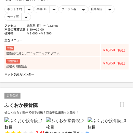
ネット予約
早朝OK
クーポン有
駐車場有
カード可
アクセス
磯部駅(石川)から3.5km
本日の営業状況
8:30〜15:00
価格帯
￥1,000〜￥7,560
主なメニュー
整体
4,950
￥
（税込）
慢性的な肩こりフニャフニャプログラム
骨盤矯正
4,950
￥
（税込）
産後の骨盤矯正
ネット予約カレンダー
店舗公式
ふくおか接骨院
優しく揺らす整体で根本施術！交通事故施術もお任せ！