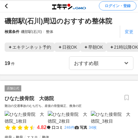
ログイン・登録
磯部駅(石川)周辺のおすすめ整体院
変更
検索条件
磯部駅(石川)
整体
エキテンネット予約
日祝OK
早朝OK
21時以降OK
19
件
店舗公式
ひなた接骨院 大徳院
難治の交通事故のむち打ち、産後の骨盤矯正、痩身の匠
4.82
口コミ
246件
写真
34枚
接骨・整骨
エステ
整体