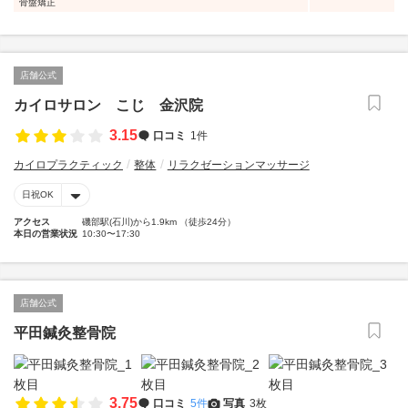
骨盤矯正
店舗公式
カイロサロン こじ 金沢院
3.15
口コミ
1件
カイロプラクティック
整体
リラクゼーションマッサージ
日祝OK
アクセス
磯部駅(石川)から1.9km （徒歩24分）
本日の営業状況
10:30〜17:30
店舗公式
平田鍼灸整骨院
3.75
口コミ
5件
写真
3枚