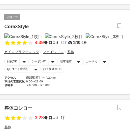
店舗公式
Core×Style
4.39
口コミ
32件
写真
6枚
カイロプラクティック
フェイシャル
整体
日祝OK
クーポン有
駐車場有
カード可
QRコード決済可
お子様連れOK
アクセス
磯部駅(石川)から2.4km
本日の営業状況
9:00〜21:00
価格帯
￥6,000〜￥8,000
整体ヨシロー
3.23
口コミ
1件
整体