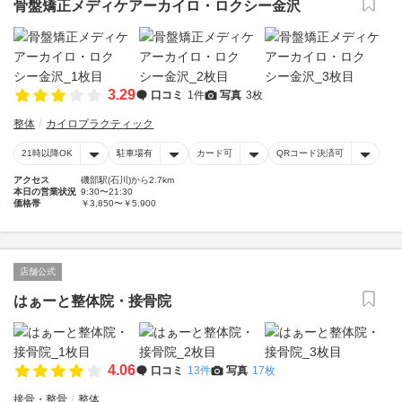
骨盤矯正メディケアーカイロ・ロクシー金沢
3.29
口コミ
1件
写真
3枚
整体
カイロプラクティック
21時以降OK
駐車場有
カード可
QRコード決済可
アクセス
磯部駅(石川)から2.7km
本日の営業状況
9:30〜21:30
価格帯
￥3,850〜￥5,900
店舗公式
はぁーと整体院・接骨院
4.06
口コミ
13件
写真
17枚
接骨・整骨
整体