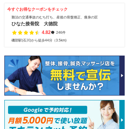
今すぐお得なクーポンをチェック
難治の交通事故のむち打ち、産後の骨盤矯正、痩身の匠
ひなた接骨院 大徳院
4.82
246件
磯部駅(石川)から徒歩44分（3.5km)