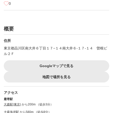
0
概要
住所
東京都品川区南大井６丁目１７−１４南大井６‐１７‐１４ 曽根ビ
ル２Ｆ
Googleマップで見る
地図で場所を見る
アクセス
最寄駅
大森駅(東京)
から200m （徒歩3分）
大森海岸駅
から580m （徒歩8分）