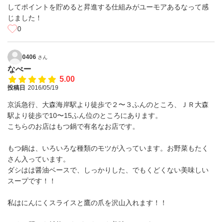
してポイントを貯めると昇進する仕組みがユーモアあるなって感
じました！
0
0406
さん
なべー
5.00
投稿日
2016/05/19
京浜急行、大森海岸駅より徒歩で２〜３ふんのところ、ＪＲ大森
駅より徒歩で10〜15ふん位のところにあります。
こちらのお店はもつ鍋で有名なお店です。
もつ鍋は、いろいろな種類のモツが入っています。お野菜もたく
さん入っています。
ダシはは醤油ベースで、しっかりした、でもくどくない美味しい
スープです！！
私はにんにくスライスと鷹の爪を沢山入れます！！