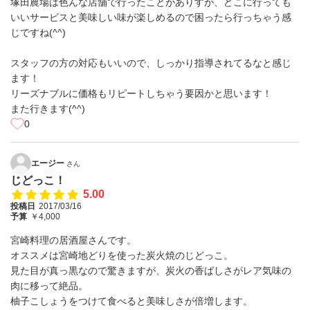
塚田農場は色んな店舗で行ったことがありすが、どこに行っても
いいサービスと美味しい味が楽しめるので困ったら行っちゃう感
じですね(^^)
スタッフの方の対応もいいので、しっかり指導されてるなと感じ
ます！
リーズナブルに価格もリピートしちゃう要因かと思います！
また行きます(^^)
0
エージー
さん
じどっこ！
5.00
投稿日
2017/03/16
予算
￥4,000
宮崎料理の居酒屋さんです。
オススメは宮崎地どりを使った炭火焼のじどっこ。
見た目が真っ黒なので驚きますが、炭火の香ばしさがレア気味の
肉に移って絶品。
柚子こしょうをつけて食べると美味しさが倍増します。