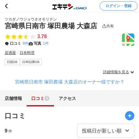
ログイン・登録
ツカダノウジョウオオモリテン
宮崎県日南市 塚田農場 大森店
共有
3.78
口コミ
9件
写真
1件
居酒屋
日本料理
日祝OK
21時以降OK
詳細情報を見る
宮崎県日南市 塚田農場 大森店のオーナー様ですか？
店舗情報
口コミ
アクセス
9
口コミ
9
件