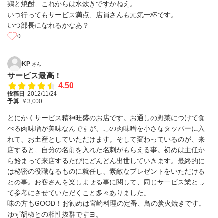
鶏と焼酎、これからは水炊きですかねえ。
いつ行ってもサービス満点、店員さんも元気一杯です。
いつ部長になれるかなあ？
0
KP
さん
サービス最高！
4.50
投稿日
2012/11/24
予算
￥3,000
とにかくサービス精神旺盛のお店です。お通しの野菜につけて食
べる肉味噌が美味なんですが、この肉味噌を小さなタッパーに入
れて、お土産としていただけます。そして変わっているのが、来
店すると、自分の名前を入れた名刺がもらえる事。初めは主任か
ら始まって来店するたびにどんどん出世していきます。最終的に
は秘密の役職なるものに就任し、素敵なプレゼントをいただける
との事。お客さんを楽しませる事に関して、同じサービス業とし
て参考にさせていただくこと多々ありました。
味の方もGOOD！お勧めは宮崎料理の定番、鳥の炭火焼きです。
ゆず胡椒との相性抜群ですヨ。