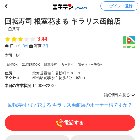
ログイン・登録
回転寿司 根室花まる キラリス函館店
共有
3.44
口コミ
3件
写真
3件
寿司・鮨
日祝OK
21時以降OK
駐車場有
カード可
電子マネー決済可
住所
北海道函館市若松町２０－１
アクセス
函館駅前駅から徒歩2分（92m）
本日の営業状況
11:00〜22:00
詳細情報を見る
回転寿司 根室花まる キラリス函館店のオーナー様ですか？
電話する