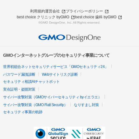
利用規約
運営会社
プライバシーポリシー
best choice クリニック byGMO
best choice 歯科 byGMO
©GMO DesignOne, Inc. All Rights reserved.
GMOインターネットグループのセキュリティ事業について
世界初総合ネットセキュリティサービス「GMOセキュリティ24」
パスワード漏洩診断
Webサイトリスク診断
セキュリティ相談AIチャットボット
実在証明・盗聴対策
サイバー攻撃対策（GMOサイバーセキュリティ byイエラエ）
サイバー攻撃対策（GMO Flatt Security）
なりすまし対策
セキュリティ事業の軌跡