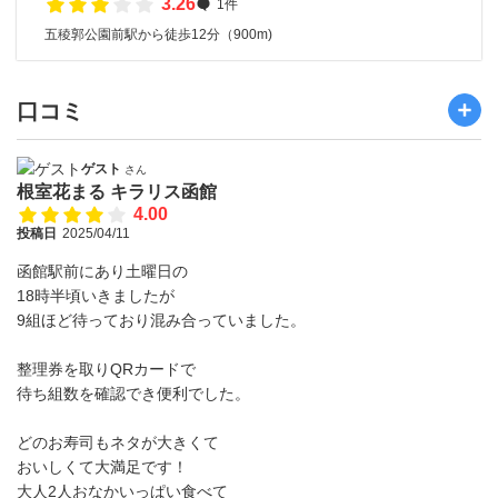
3.26
1件
五稜郭公園前駅から徒歩12分（900m)
口コミ
ゲスト
さん
根室花まる キラリス函館
4.00
投稿日
2025/04/11
函館駅前にあり土曜日の
18時半頃いきましたが
9組ほど待っており混み合っていました。
整理券を取りQRカードで
待ち組数を確認でき便利でした。
どのお寿司もネタが大きくて
おいしくて大満足です！
大人2人おなかいっぱい食べて