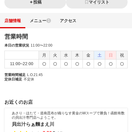
投稿
マイリスト
店舗情報
メニュー
アクセス
1
営業時間
本日の営業状況
11:00〜22:00
月
火
水
木
金
土
日
祝
11:00~22:00
営業時間補足
L.O.21:45
定休日補足
不定休
お近くのお店
あさり・ほたて・道南昆布が織りなす黄金のWスープで勝負！函館有数
の貝出汁専門店へようこそ。
貝出汁らぁ麵まえ川