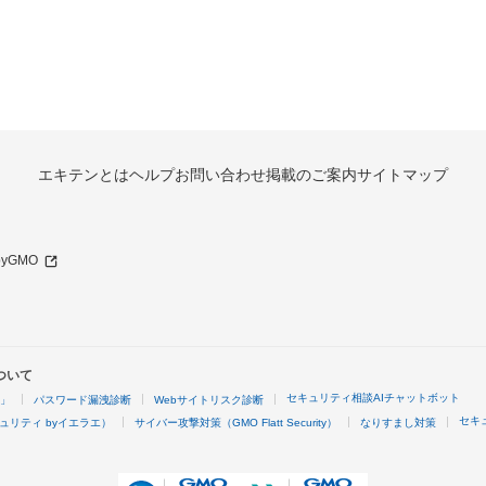
エキテンとは
ヘルプ
お問い合わせ
掲載のご案内
サイトマップ
 byGMO
ついて
セキュリティ相談AIチャットボット
4」
パスワード漏洩診断
Webサイトリスク診断
セキ
ュリティ byイエラエ）
サイバー攻撃対策（GMO Flatt Security）
なりすまし対策