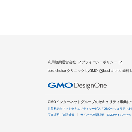
利用規約
運営会社
プライバシーポリシー
best choice クリニック byGMO
best choice 歯科
GMOインターネットグループのセキュリティ事業に
世界初総合ネットセキュリティサービス「GMOセキュリティ2
実在証明・盗聴対策
サイバー攻撃対策（GMOサイバーセキ