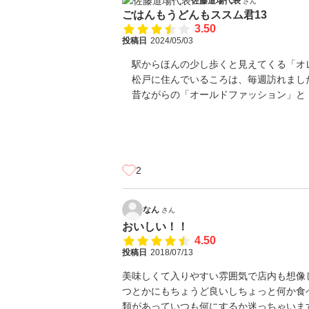
佐藤道場代表
さん
ごはんもうどんもススム君13
3.50
投稿日
2024/05/03
駅からほんの少し歩くと見えてくる「オ
松戸に住んでいるころは、毎週訪れまし
昔ながらの「オールドファッション」と
松戸の武
2
なん
さん
おいしい！！
4.50
投稿日
2018/07/13
美味しくて入りやすい雰囲気で店内も想像
つとかにもちょうど良いしちょっと何か食
類があっていつも何にするか迷っちゃいま