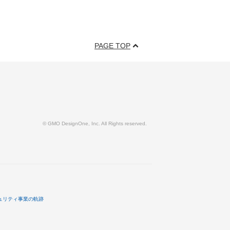
PAGE TOP
© GMO DesignOne, Inc. All Rights reserved.
ュリティ事業の軌跡