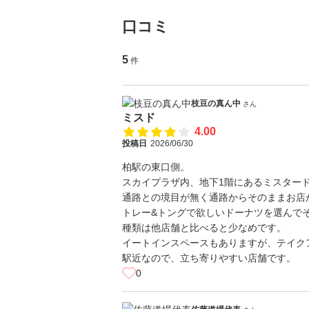
口コミ
5
件
枝豆の真ん中
さん
ミスド
4.00
投稿日
2026/06/30
柏駅の東口側。
スカイプラザ内、地下1階にあるミスター
通路との境目が無く通路からそのままお店
トレー&トングで欲しいドーナツを選んで
種類は他店舗と比べると少なめです。
イートインスペースもありますが、テイク
駅近なので、立ち寄りやすい店舗です。
0