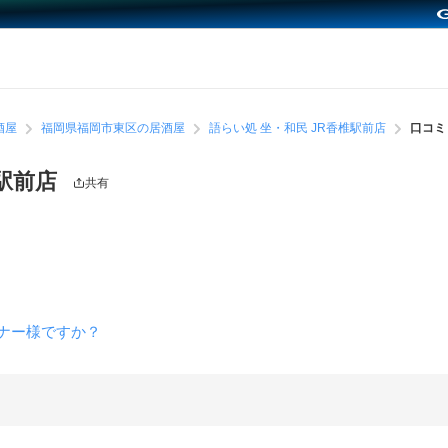
酒屋
福岡県福岡市東区の居酒屋
語らい処 坐・和民 JR香椎駅前店
口コミ
椎駅前店
共有
ーナー様ですか？