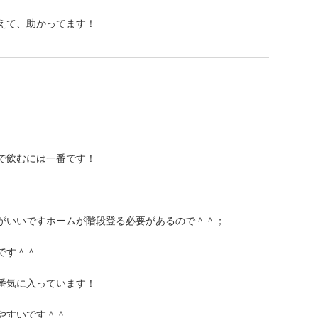
えて、助かってます！
で飲むには一番です！
がいいですホームが階段登る必要があるので＾＾；
です＾＾
番気に入っています！
やすいです＾＾