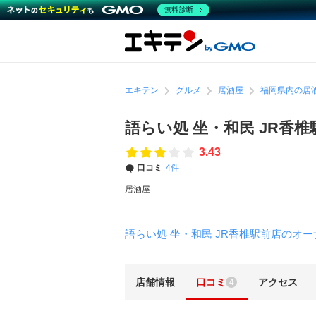
無料診断
エキテン
グルメ
居酒屋
福岡県内の居
語らい処 坐・和民 JR香
3.43
口コミ
4件
居酒屋
語らい処 坐・和民 JR香椎駅前店のオ
店舗情報
口コミ
アクセス
4