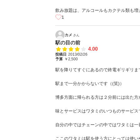
飲み放題は、アルコールもカクテル類も増
1
カメ
さん
駅の目の前
4.00
投稿日
2013/02/26
予算
￥2,500
駅を降りてすぐにあるので終電ギリギリま
駅まで一分かからないです（(笑)）
博多方面に帰られる方は２分前には出た方
味とサービスはワタミのいつものサービス
自分の中ではチェーンの中ではワタミは一
ここのワタミは駅を使う方にとっては使い