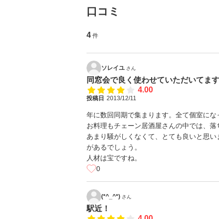
口コミ
4
件
ソレイユ
さん
同窓会で良く使わせていただいてます
4.00
投稿日
2013/12/11
年に数回同期で集まります。全て個室にな
お料理もチェーン居酒屋さんの中では、落
あまり騒がしくなくて、とても良いと思い
があるでしょう。
人材は宝ですね。
0
(*^_^*)
さん
駅近！
4.00