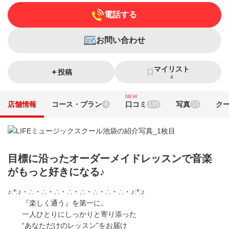
電話する
お問い合わせ
マイリスト
投稿
4
NEW
店舗情報
コース・プラン
口コミ
写真
ク
4
139
13
目標に沿ったオーダーメイドレッスンで音楽
がもっと好きになる♪
♪:*:♪・∴・∴・∴・∴・∴・∴・∴・∴・♪:*:♪
『楽しく通う』を第一に。
一人ひとりにしっかりと寄り添った
“あなただけのレッスン”をお届け