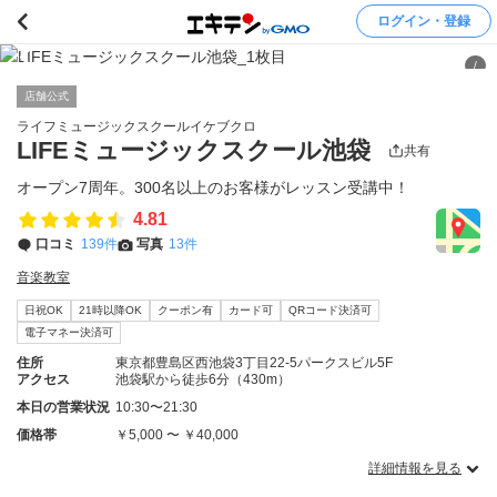
ログイン・登録
/
店舗公式
ライフミュージックスクールイケブクロ
LIFEミュージックスクール池袋
共有
オープン7周年。300名以上のお客様がレッスン受講中！
4.81
口コミ
139件
写真
13件
音楽教室
日祝OK
21時以降OK
クーポン有
カード可
QRコード決済可
電子マネー決済可
住所
東京都豊島区西池袋3丁目22-5パークスビル5F
アクセス
池袋駅から徒歩6分（430m）
本日の営業状況
10:30〜21:30
価格帯
￥5,000 〜 ￥40,000
詳細情報を見る