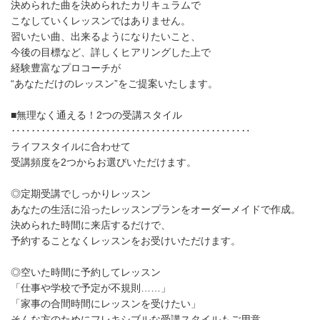
決められた曲を決められたカリキュラムで
こなしていくレッスンではありません。
習いたい曲、出来るようになりたいこと、
今後の目標など、詳しくヒアリングした上で
経験豊富なプロコーチが
“あなただけのレッスン”をご提案いたします。
■無理なく通える！2つの受講スタイル
‥‥‥‥‥‥‥‥‥‥‥‥‥‥‥‥‥‥‥‥‥‥‥‥
ライフスタイルに合わせて
受講頻度を2つからお選びいただけます。
◎定期受講でしっかりレッスン
あなたの生活に沿ったレッスンプランをオーダーメイドで作成。
決められた時間に来店するだけで、
予約することなくレッスンをお受けいただけます。
◎空いた時間に予約してレッスン
「仕事や学校で予定が不規則……」
「家事の合間時間にレッスンを受けたい」
そんな方のためにフレキシブルな受講スタイルもご用意。