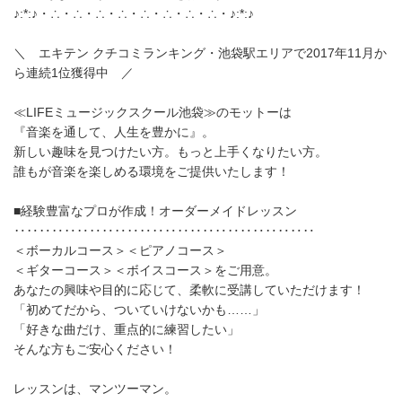
♪:*:♪・∴・∴・∴・∴・∴・∴・∴・∴・♪:*:♪
＼ エキテン クチコミランキング・池袋駅エリアで2017年11月か
ら連続1位獲得中 ／
≪LIFEミュージックスクール池袋≫のモットーは
『音楽を通して、人生を豊かに』。
新しい趣味を見つけたい方。もっと上手くなりたい方。
誰もが音楽を楽しめる環境をご提供いたします！
■経験豊富なプロが作成！オーダーメイドレッスン
‥‥‥‥‥‥‥‥‥‥‥‥‥‥‥‥‥‥‥‥‥‥‥‥
＜ボーカルコース＞＜ピアノコース＞
＜ギターコース＞＜ボイスコース＞をご用意。
あなたの興味や目的に応じて、柔軟に受講していただけます！
「初めてだから、ついていけないかも……」
「好きな曲だけ、重点的に練習したい」
そんな方もご安心ください！
レッスンは、マンツーマン。