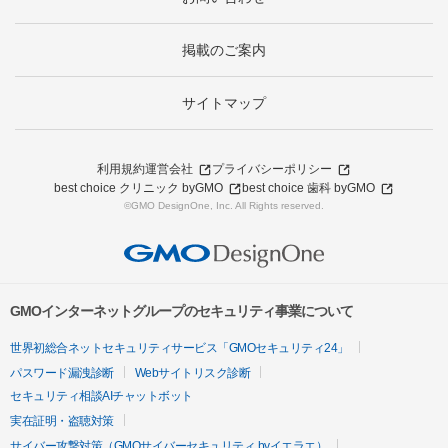
掲載のご案内
サイトマップ
利用規約
運営会社
プライバシーポリシー
best choice クリニック byGMO
best choice 歯科 byGMO
©GMO DesignOne, Inc. All Rights reserved.
GMOインターネットグループのセキュリティ事業について
世界初総合ネットセキュリティサービス「GMOセキュリティ24」
パスワード漏洩診断
Webサイトリスク診断
セキュリティ相談AIチャットボット
実在証明・盗聴対策
サイバー攻撃対策（GMOサイバーセキュリティ byイエラエ）