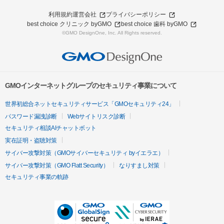
利用規約
運営会社
プライバシーポリシー
best choice クリニック byGMO
best choice 歯科 byGMO
©GMO DesignOne, Inc. All Rights reserved.
GMOインターネットグループのセキュリティ事業について
世界初総合ネットセキュリティサービス「GMOセキュリティ24」
パスワード漏洩診断
Webサイトリスク診断
セキュリティ相談AIチャットボット
実在証明・盗聴対策
サイバー攻撃対策（GMOサイバーセキュリティ byイエラエ）
サイバー攻撃対策（GMO Flatt Security）
なりすまし対策
セキュリティ事業の軌跡