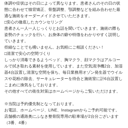
体調や症状はその日によって異なります。患者さんのその日の状
態に合わせて猫背矯正、骨盤調整、顎調整などを組み合わせた最
適な施術をオーダーメイドさせていただきます。
□安心の徹底したカウンセリング
患者さん一人一人じっくりとお話を聞いていきます。施術の際も
姿勢のチェックを行い、お身体の癖や特徴をわかりやすく説明し
ていきます。
些細なことでも構いません。お気軽にご相談ください！
□清潔で安心の空間づくり
しっかり消毒できるようベッド、胸マクラ、顔マクラはアルコー
ルで拭き取れる素材を使用しています。また空気清浄機2台、加湿
器4台設置し清潔な空間を保ち、毎日業務用オゾン発生器でウイル
スや花粉の除去、サーキュレーターを待合と施術室に計6台設置し
こまめに換気をしております。
その他すべての衛生対策はホームページからご覧いただけます。
※当院は予約優先制となっております。
お電話、ホームページ、LINE、Instagramからご予約可能です。
店舗横の通路奥にふなき整骨院専用の駐車場が2台分ございます
（3番、4番）