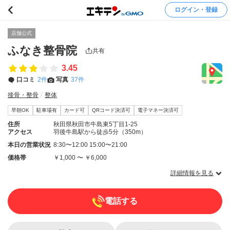
ログイン・登録
店舗公式
ふなき整骨院
共有
3.45
口コミ
2件
写真
37件
接骨・整骨
整体
早朝OK
駐車場有
カード可
QRコード決済可
電子マネー決済可
住所
秋田県秋田市牛島東5丁目1-25
アクセス
羽後牛島駅から徒歩5分（350m）
本日の営業状況
8:30〜12:00 15:00〜21:00
価格帯
￥1,000 〜 ￥6,000
詳細情報を見る
電話する