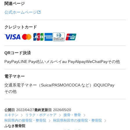
関連ページ
公式ホームページ
クレジットカード
QRコード決済
PayPay
LINE Pay
d払い
メルペイ
au Pay
Alipay
WeChatPay
その他
電子マネー
交通系電子マネー（Suica/PASMO/ICOCA など）
iD
QUICPay
その他
公開日
2022/04/27
最終更新日
2026/05/20
エキテン
リラク・ボディケア
接骨・整骨
秋田県内の接骨院・整骨院
秋田県秋田市の接骨院・整骨院
ふなき整骨院