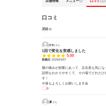
店舗情報
メニュー
口コミ
6
350
口コミ
350
件
かわ
さん
1回で変化を実感しました
5.00
投稿日
2026/03/07
腰の痛みが頻繁にあって、左右差も気にな
説明もわかりやすくて、その場でどれだけ
す！
今後もよろしくお願いします🙇
0
凛
さん