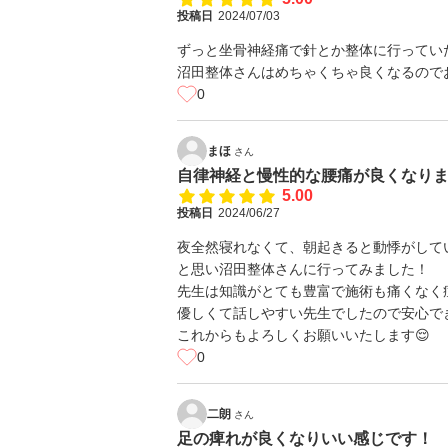
投稿日
2024/07/03
ずっと坐骨神経痛で針とか整体に行ってい
沼田整体さんはめちゃくちゃ良くなるので
0
まほ
さん
自律神経と慢性的な腰痛が良くなりま
5.00
投稿日
2024/06/27
夜全然寝れなくて、朝起きると動悸がして
と思い沼田整体さんに行ってみました！
先生は知識がとても豊富で施術も痛くなく
優しくて話しやすい先生でしたので安心で
これからもよろしくお願いいたします😌
0
二朗
さん
足の痺れが良くなりいい感じです！