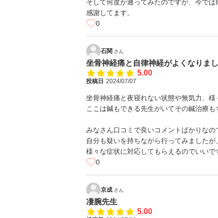
そして何度か通ってみたのですが、今では
感謝してます。
0
石関
さん
坐骨神経痛と自律神経がよくなりま
5.00
投稿日
2024/07/07
坐骨神経痛と夜寝れない状態や無気力、様
ここは鍼もできる先生がいてその鍼治療も
みなさん口コミで良いコメントばかりなの
自分も疑いを持ちながら行ってみましたが
様々な症状に対応してもらえるのでいいで
0
京成
さん
凄腕先生
5.00