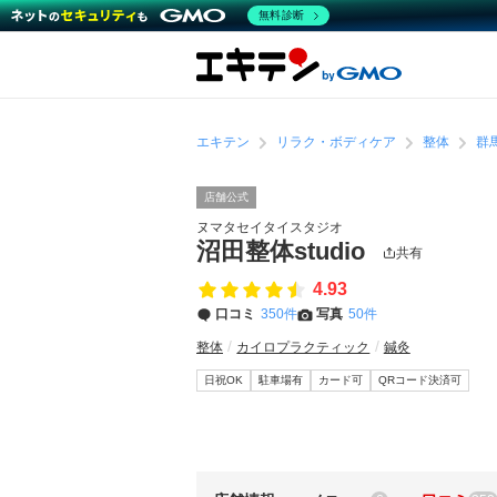
無料診断
エキテン
リラク・ボディケア
整体
群
店舗公式
ヌマタセイタイスタジオ
沼田整体studio
共有
4.93
口コミ
350件
写真
50件
整体
カイロプラクティック
鍼灸
日祝OK
駐車場有
カード可
QRコード決済可