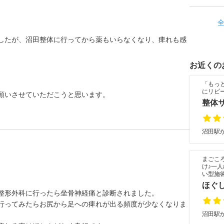
したが、沼田整体に行ってから薬もいらなくなり、痺れも感
お近くの
「もっ
にリピ
願いさせていただこうと思います。
整体
沼田駅か
まごこ
け♪一
い型施
ほぐ
整形外科に行ったら坐骨神経痛と診断されました。
行ってみたらお尻から足への痺れが出る頻度が少なくなりま
沼田駅か