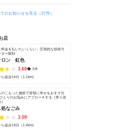
全てのお知らせを見る（37件）
お店
と料金を払いたいくらい」圧倒的な技術力
ーター殺到
サロン 虹色
3.69
5件
ら徒歩14分（1.1km)
ろのこもった施術で皆様に幸せをおすそ分
人ひとりのお悩みにアプローチする［寄り添
術］
し処なごみ
3.09
ら徒歩18分（1.4km)