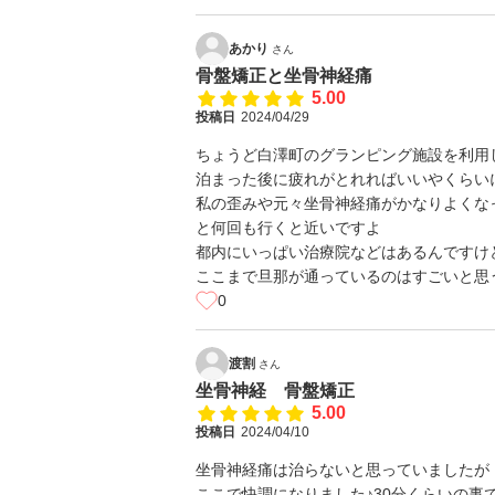
あかり
さん
骨盤矯正と坐骨神経痛
5.00
投稿日
2024/04/29
ちょうど白澤町のグランピング施設を利用
泊まった後に疲れがとれればいいやくらい
私の歪みや元々坐骨神経痛がかなりよくな
と何回も行くと近いですよ
都内にいっぱい治療院などはあるんですけ
ここまで旦那が通っているのはすごいと思
0
渡割
さん
坐骨神経 骨盤矯正
5.00
投稿日
2024/04/10
坐骨神経痛は治らないと思っていましたが
ここで快調になりました♪30分くらいの