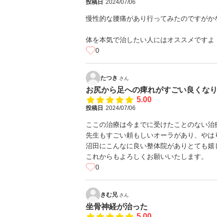
投稿日
2024/07/06
慢性的な腰痛があり行ってみたのですがか
体を本気で治したい人にはオススメですよ
0
たつき
さん
お尻から足への痺れがすごい良くな
5.00
投稿日
2024/07/06
ここの治療は今までに受けたことのない治
先生もすごい頼もしいオーラがあり、やは
沼田にこんなに良い整体院がありとても嬉
これからもよろしくお願いいたします。
0
きむ兄
さん
坐骨神経が治った
5.00