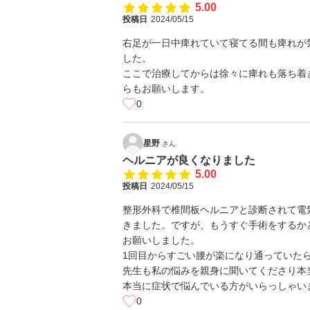
5.00
投稿日
2024/05/15
右足が一日中痺れていて寝てる間も痺れが
した。
ここで治療してからは徐々に痺れも落ち着
らもお願いします。
0
星野
さん
ヘルニアが良くなりました
5.00
投稿日
2024/05/15
整形外科で椎間板ヘルニアと診断されて電
きました。ですが、もうすぐ手術をするか
お願いしました。
1回目からすごい腰が楽になり通っていた
先生も私の悩みを親身に聞いてくださり本
本当に症状で悩んでいる方がいらっしゃい
0