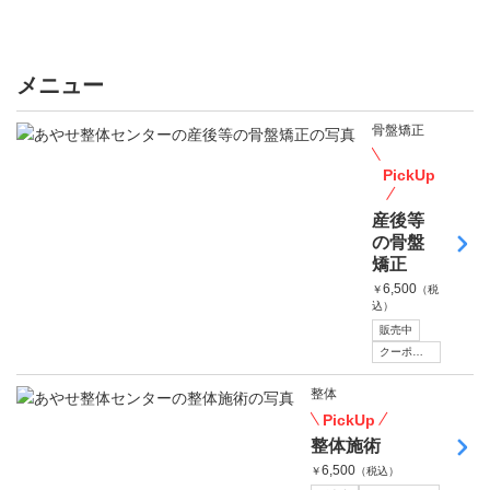
メニュー
骨盤矯正
PickUp
産後等
の骨盤
矯正
6,500
￥
（税
込）
販売中
クーポンあり
整体
PickUp
整体施術
6,500
￥
（税込）