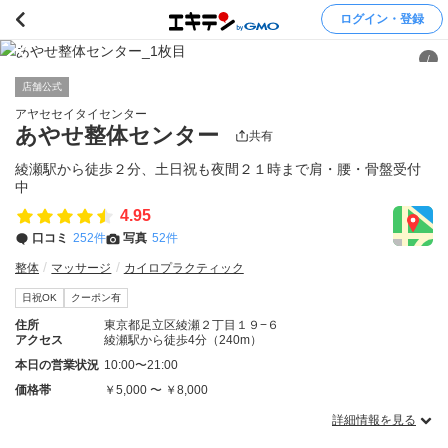
ログイン・登録
/
店舗公式
アヤセセイタイセンター
あやせ整体センター
共有
綾瀬駅から徒歩２分、土日祝も夜間２１時まで肩・腰・骨盤受付
中
4.95
口コミ
252件
写真
52件
整体
マッサージ
カイロプラクティック
日祝OK
クーポン有
住所
東京都足立区綾瀬２丁目１９−６
アクセス
綾瀬駅から徒歩4分（240m）
本日の営業状況
10:00〜21:00
価格帯
￥5,000 〜 ￥8,000
詳細情報を見る