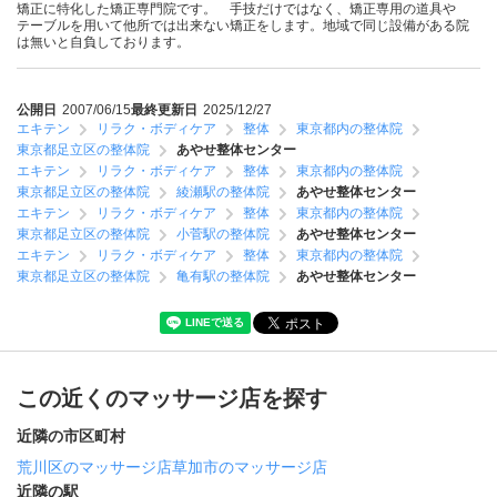
矯正に特化した矯正専門院です。 手技だけではなく、矯正専用の道具や
テーブルを用いて他所では出来ない矯正をします。地域で同じ設備がある院
は無いと自負しております。
公開日
2007/06/15
最終更新日
2025/12/27
エキテン
リラク・ボディケア
整体
東京都内の整体院
東京都足立区の整体院
あやせ整体センター
エキテン
リラク・ボディケア
整体
東京都内の整体院
東京都足立区の整体院
綾瀬駅の整体院
あやせ整体センター
エキテン
リラク・ボディケア
整体
東京都内の整体院
東京都足立区の整体院
小菅駅の整体院
あやせ整体センター
エキテン
リラク・ボディケア
整体
東京都内の整体院
東京都足立区の整体院
亀有駅の整体院
あやせ整体センター
この近くのマッサージ店を探す
近隣の市区町村
荒川区のマッサージ店
草加市のマッサージ店
近隣の駅