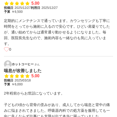
5.00
投稿日
2025/12/27
利用日
2025/12/27
予算
￥6,500
定期的にメンテナンスで通っています。カウンセリングも丁寧に
時間をとってから施術に入るので安心です。ひどい肩凝りでした
が、通い始めてからは通常通り動かせるようになりました。毎
回、医院長先生なので、施術内容も一緒なのも気に入っていま
す。
0
ホットコーヒー
さん
喘息が改善しました
5.00
投稿日
2025/03/18
予算
￥6,000
2年程前からお世話になっています。
子どもの頃から背骨の歪みがあり、成人してから喘息と背中の痛
みに悩まされてきました。呼吸器内科での処方薬を服用しても一
向に良くならず仕事にも支障が出て本当に困っていました。