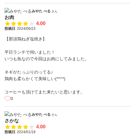
みやた べる
さん
お肉
4.00
投稿日
2024/06/23
【那須鶏ねぎ塩焼き】
⁡平日ランチで伺いました！⁡
⁡いつも魚なので今回はお肉にしてみました。
⁡ネギがたっぷりのってる♪
⁡鶏肉も柔らかくて美味しい(*^^*)
⁡コーヒーも頂けてまた来たいと思います。
0
みやた べる
さん
さかな
4.00
投稿日
2024/01/18