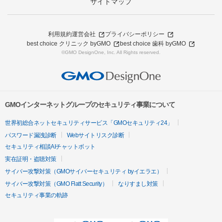
サイトマップ
利用規約
運営会社
プライバシーポリシー
best choice クリニック byGMO
best choice 歯科 byGMO
©GMO DesignOne, Inc. All Rights reserved.
GMOインターネットグループのセキュリティ事業について
世界初総合ネットセキュリティサービス「GMOセキュリティ24」
パスワード漏洩診断
Webサイトリスク診断
セキュリティ相談AIチャットボット
実在証明・盗聴対策
サイバー攻撃対策（GMOサイバーセキュリティ byイエラエ）
サイバー攻撃対策（GMO Flatt Security）
なりすまし対策
セキュリティ事業の軌跡