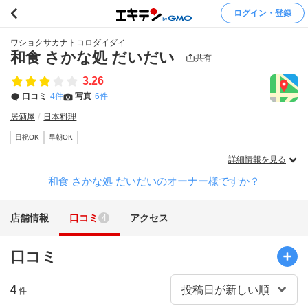
ログイン・登録
ワショクサカナトコロダイダイ
和食 さかな処 だいだい
共有
3.26
口コミ
4件
写真
6件
居酒屋
日本料理
日祝OK
早朝OK
詳細情報を見る
和食 さかな処 だいだいのオーナー様ですか？
店舗情報
口コミ
アクセス
4
口コミ
4
件