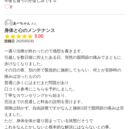
今後も通うのが楽しみです☺︎
0
あーちゃん
さん
身体と心のメンテナンス
5.00
投稿日
2025/05/30
一通り治療が終わったので感想を書きます。
引越しを数日後に控えたある日、突然の股関節の痛みでまともに
歩けなくなりました。
その日の夜、別の所で緊急的に施術してもらい、何とか安静時の
痛みは治ったものの
普通に歩くにはまだまだ問題があり
口コミを参考にこちらを予約しました。
丁寧なカウンセリングから始まり、
完治までの見通しと料金の説明を受けます。
保険は効かず、自由診療ですがなんと施術1回で股関節の痛みは消
えました。
ただ、身体全体が凝り固まっている状態だそうで
これをなんとかしないと根本的な解決にはならないとの事。