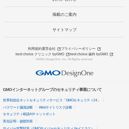
掲載のご案内
サイトマップ
利用規約
運営会社
プライバシーポリシー
best choice クリニック byGMO
best choice 歯科 byGMO
©GMO DesignOne, Inc. All Rights reserved.
GMOインターネットグループのセキュリティ事業について
世界初総合ネットセキュリティサービス「GMOセキュリティ24」
パスワード漏洩診断
Webサイトリスク診断
セキュリティ相談AIチャットボット
実在証明・盗聴対策
サイバー攻撃対策（GMOサイバーセキュリティ byイエラエ）