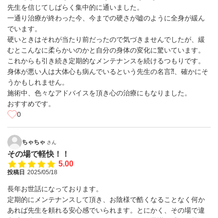
先生を信じてしばらく集中的に通いました。
一通り治療が終わった今、今までの硬さが嘘のように全身が緩ん
でいます。
硬いときはそれが当たり前だったので気づきませんでしたが、緩
むとこんなに柔らかいのかと自分の身体の変化に驚いています。
これからも引き続き定期的なメンテナンスを続けるつもりです。
身体が悪い人は大体心も病んでいるという先生の名言⁈、確かにそ
うかもしれません。
施術中、色々なアドバイスを頂き心の治療にもなりました。
おすすめです。
0
ちゃちゃ
さん
その場で軽快！！
5.00
投稿日
2025/05/18
長年お世話になっております。
定期的にメンテナンスして頂き、お陰様で酷くなることなく何か
あれば先生を頼れる安心感でいられます。とにかく、その場で違