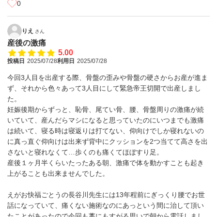
0
りえ
さん
産後の激痛
5.00
投稿日
2025/07/28
利用日
2025/07/28
今回3人目を出産する際、骨盤の歪みや骨盤の硬さからお産が進ま
ず、それから色々あって3人目にして緊急帝王切開で出産しまし
た。
妊娠後期からずっと、恥骨、尾てい骨、腰、骨盤周りの激痛が続
いていて、産んだらマシになると思っていたのにいつまでも激痛
は続いて、寝る時は寝返りは打てない、仰向けでしか寝れないの
に真っ直ぐ仰向けは出来ず背中にクッションを2つ当てて高さを出
さないと寝れなくて…歩くのも痛くてほぼすり足。
産後１ヶ月半くらいたったある朝、激痛で体を動かすことも起き
上がることも出来ませんでした。
えがお快福ごとうの長谷川先生には13年程前にぎっくり腰でお世
話になっていて、痛くない施術なのにあっという間に治して頂い
たことがあったので今回も藁にもすがる思いで朝から電話しまし