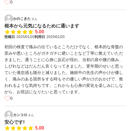
0
かのこきた
さん
根本から元気になるために通います
5.00
投稿日
2025/01/20
利用日
2025/01/20
初回の検査で痛みの出ているところだけでなく、根本的な骨盤の
歪みや悪いところがガチガチに硬いことなど丁寧に教えていただ
きました。通うごとに心身に反応が現れ、当初の肩や腰の痛み、
しびれなどはだんだん良くなってきました。更年期のせいと思っ
ていた倦怠感も随分と減りました。施術中の先生の声かけが優し
く、痛みのある箇所をする時もその優しい声かけのおかげで、救
われるような気持ちです。これからも心身の変化を楽しみにしな
がら、お世話になりたいと思っています。
0
カンコロ
さん
安心です!
5.00