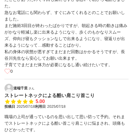
た。
急なお電話にも関わらず、すぐにみてくれるとのことでお願いし
ました。
まだ施術3回目が終わったばかりですが、朝起きる時の動きは痛み
がかなり軽減し楽に出来るようになり、歩くのもかなりスムー
ズ、仰向け寝もクッションなしで出来るようになり、寝返りが出
来るようになって…感動することばかり。
私の身体の状態が悪すぎてまだまだ回数はかかるそうですが、長
谷川先生なら安心してお願い出来ます。
子育てでまだまだ体力が必要になるし通い続けたいです。
0
道端千里
さん
ストレートネックによる酷い肩こり首こり
5.00
投稿日
2025/07/18
利用日
2025/07/18
職場の上司が通っているのを思い出して思い切って予約。それま
でストレートネックによる酷い首こり肩こりに悩まされ、頭痛も
ひどかったです。