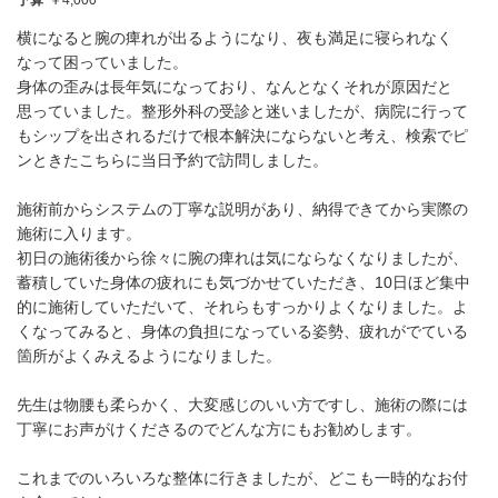
予算
￥4,000
横になると腕の痺れが出るようになり、夜も満足に寝られなく
なって困っていました。
身体の歪みは長年気になっており、なんとなくそれが原因だと
思っていました。整形外科の受診と迷いましたが、病院に行って
もシップを出されるだけで根本解決にならないと考え、検索でピ
ンときたこちらに当日予約で訪問しました。
施術前からシステムの丁寧な説明があり、納得できてから実際の
施術に入ります。
初日の施術後から徐々に腕の痺れは気にならなくなりましたが、
蓄積していた身体の疲れにも気づかせていただき、10日ほど集中
的に施術していただいて、それらもすっかりよくなりました。よ
くなってみると、身体の負担になっている姿勢、疲れがでている
箇所がよくみえるようになりました。
先生は物腰も柔らかく、大変感じのいい方ですし、施術の際には
丁寧にお声がけくださるのでどんな方にもお勧めします。
これまでのいろいろな整体に行きましたが、どこも一時的なお付