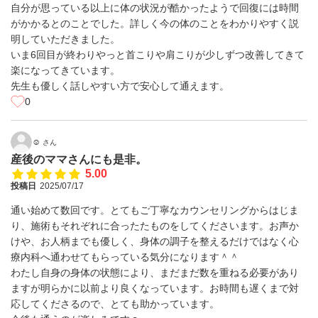
自分が思っている以上に体の状況が酷かったようで回復には時間
がかかるとのことでした。詳しく今の体のことをわかりやすく説
明していただきました。
いま6回目が終わりやっと首こりや肩こりが少しずつ改善してきて
楽になってきています。
先生も優しく話しやすい方で安心して通えます。
0
☺︎
さん
産後のママさんにも是非。
5.00
投稿日
2025/07/17
通い始めて数回です。とてもご丁寧なカウンセリングからはじま
り、施術もそれぞれに合ったたものをしてくださいます。お声か
けや、お人柄までも優しく、身体の調子を整えるだけではなく心
療内科へ通わせてもらっている気分になります＾＾
わたし自身の身体の状態により、まだまだ数を重ねる必要があり
ますが明らかに以前より良くなっています。お時間も遅くまで対
応してくださるので、とても助かっています。