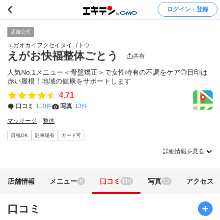
ログイン・登録
店舗公式
エガオカイフクセイタイゴトウ
えがお快福整体ごとう
共有
人気No.1メニュー＜骨盤矯正＞で女性特有の不調をケア◎目印は
赤い屋根！地域の健康をサポートします
4.71
口コミ
110件
写真
13件
マッサージ
整体
日祝OK
駐車場有
カード可
詳細情報を見る
店舗情報
メニュー
口コミ
写真
アクセス
8
110
13
口コミ