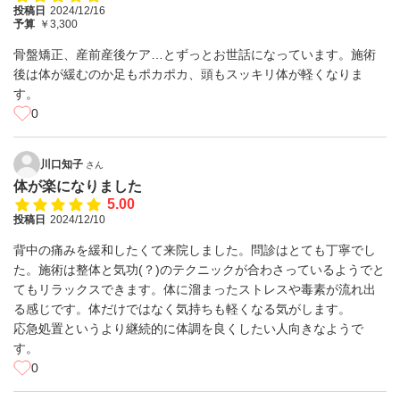
投稿日
2024/12/16
予算
￥3,300
骨盤矯正、産前産後ケア…とずっとお世話になっています。施術
後は体が緩むのか足もポカポカ、頭もスッキリ体が軽くなりま
す。
0
川口知子
さん
体が楽になりました
5.00
投稿日
2024/12/10
背中の痛みを緩和したくて来院しました。問診はとても丁寧でし
た。施術は整体と気功(？)のテクニックが合わさっているようでと
てもリラックスできます。体に溜まったストレスや毒素が流れ出
る感じです。体だけではなく気持ちも軽くなる気がします。
応急処置というより継続的に体調を良くしたい人向きなようで
す。
0