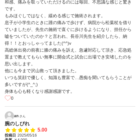
和感、痛みを取っていただけるのには毎回、不思議な感じと驚き
です。
もみほぐしではなく、緩める感じで施術されます。
息子が小学生のときに踵の痛みで歩けず、病院から松葉杖を借り
ていましたが、先生の施術で直ぐに歩けるようになり、担任から
嘘をついていたのか？と言われ、長谷川先生を紹介したら、納
得！！とおっしゃってました(^^)v
高総体出発の前夜に膝の痛みを訴え、急遽対応して頂き、応急処
置まで教えてもらい無事に開会式と試合に出場でき安堵したのを
思い出します。
他にも今まで沢山救って頂きました。
いつも笑顔で優しく、知識も豊富で…愚痴を聞いてもらうことが
多いですが(^_^;)
身体も心も軽くなり感謝感謝です。
0
an
さん
腕のしびれ
5.00
投稿日
2025/05/16