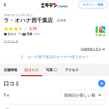
ログイン・登録
ラオハナニシチバテン
ラ・オハナ西千葉店
共有
3.76
口コミ
7件
写真
50件
ファミレス
詳細情報を見る
ラ・オハナ西千葉店のオーナー様ですか？
店舗情報
口コミ
写真
アクセス
7
50
口コミ
7
件