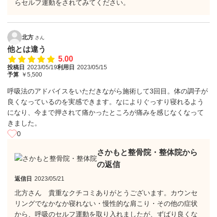
らセルフ運動をされてみてください。
北方
さん
他とは違う
5.00
投稿日
2023/05/19
利用日
2023/05/15
予算
￥5,500
呼吸法のアドバイスをいただきながら施術して3回目。体の調子が
良くなっているのを実感できます。なによりぐっすり寝れるよう
になり、今まで押されて痛かったところが痛みを感じなくなって
きました。
0
さかもと整骨院・整体院から
の返信
返信日
2023/05/21
北方さん 貴重なクチコミありがとうございます。カウンセ
リングでなかなか寝れない・慢性的な肩こり・その他の症状
から、呼吸のセルフ運動を取り入れましたが、ずばり良くな