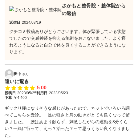
さかもと整骨院・整体院から
の返信
返信日
2024/03/19
クチコミ投稿ありがとうございます。体が緊張している状態
でしたので交感神経を抑える施術をおこないました。よく寝
れるようになると自分で体を良くすることができるようにな
ります。
田中
さん
違いに驚き
5.00
投稿日
2023/05/25
利用日
2023/05/23
予算
￥4,400
ギックリ腰になりそうな感じがあったので、ネットでいろいろ調
べてこちらを受診。 足の軽さと肩の動きがとても良くなって驚
きました。 腰はあまり触らず、刺激しながらの運動を3分くら
い？一緒に行って、えっ？治った？って思うくらい良くなりまし
た。