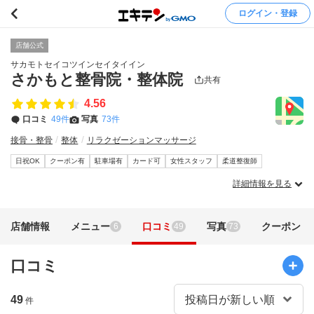
ログイン・登録
店舗公式
サカモトセイコツインセイタイイン
さかもと整骨院・整体院
共有
4.56
口コミ
49件
写真
73件
接骨・整骨
整体
リラクゼーションマッサージ
日祝OK
クーポン有
駐車場有
カード可
女性スタッフ
柔道整復師
詳細情報を見る
店舗情報
メニュー
口コミ
写真
クーポン
6
49
73
口コミ
49
件