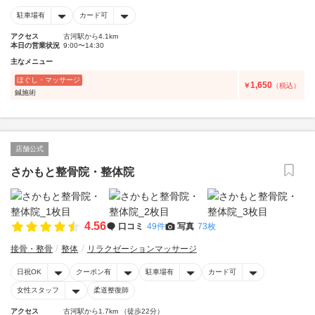
駐車場有
カード可
アクセス
古河駅から4.1km
本日の営業状況
9:00〜14:30
主なメニュー
ほぐし・マッサージ
1,650
￥
（税込）
鍼施術
店舗公式
さかもと整骨院・整体院
4.56
口コミ
49件
写真
73枚
接骨・整骨
整体
リラクゼーションマッサージ
日祝OK
クーポン有
駐車場有
カード可
女性スタッフ
柔道整復師
アクセス
古河駅から1.7km （徒歩22分）