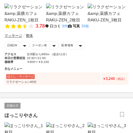
3.78
口コミ
9件
写真
30枚
マッサージ
整体
日祝OK
クーポン有
駐車場有
アクセス
古河駅から860m （徒歩11分）
本日の営業状況
10:30〜21:00
価格帯
￥800〜￥8,100
主なメニュー
ほぐし・マッサージ
3,240
￥
（税込）
リラクゼーション40分
店舗公式
ほっこりやさん