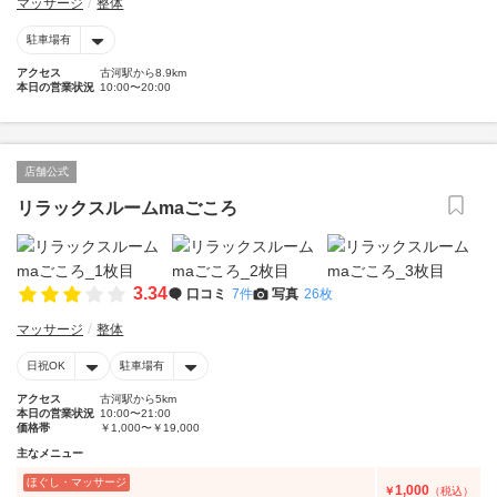
マッサージ
整体
駐車場有
アクセス
古河駅から8.9km
本日の営業状況
10:00〜20:00
店舗公式
リラックスルームmaごころ
3.34
口コミ
7件
写真
26枚
マッサージ
整体
日祝OK
駐車場有
アクセス
古河駅から5km
本日の営業状況
10:00〜21:00
価格帯
￥1,000〜￥19,000
主なメニュー
ほぐし・マッサージ
1,000
￥
（税込）