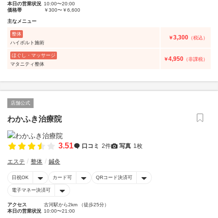
本日の営業状況
10:00〜20:00
価格帯
￥300〜￥6,600
主なメニュー
整体
3,300
￥
（税込）
ハイボルト施術
ほぐし・マッサージ
4,950
￥
（非課税）
マタニティ整体
店舗公式
わかふき治療院
3.51
口コミ
2件
写真
1枚
エステ
整体
鍼灸
日祝OK
カード可
QRコード決済可
電子マネー決済可
アクセス
古河駅から2km （徒歩25分）
本日の営業状況
10:00〜21:00