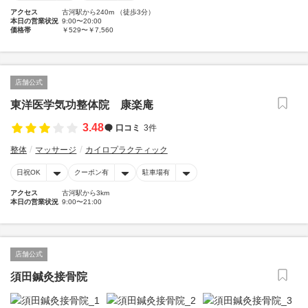
アクセス
古河駅から240m （徒歩3分）
本日の営業状況
9:00〜20:00
価格帯
￥529〜￥7,560
店舗公式
東洋医学気功整体院 康楽庵
3.48
口コミ
3件
整体
マッサージ
カイロプラクティック
日祝OK
クーポン有
駐車場有
アクセス
古河駅から3km
本日の営業状況
9:00〜21:00
店舗公式
須田鍼灸接骨院