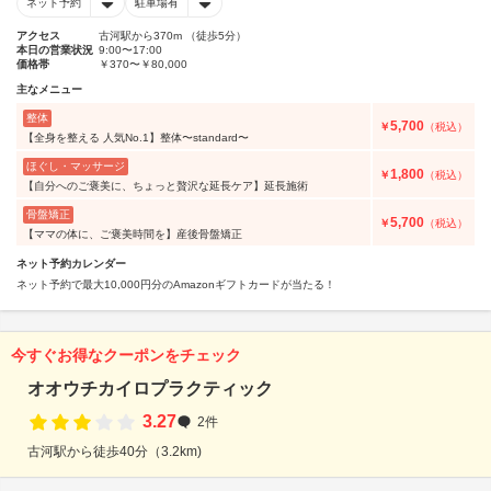
ネット予約
駐車場有
アクセス
古河駅から370m （徒歩5分）
本日の営業状況
9:00〜17:00
価格帯
￥370〜￥80,000
主なメニュー
整体
5,700
￥
（税込）
【全身を整える 人気No.1】整体〜standard〜
ほぐし・マッサージ
1,800
￥
（税込）
【自分へのご褒美に、ちょっと贅沢な延長ケア】延長施術
骨盤矯正
5,700
￥
（税込）
【ママの体に、ご褒美時間を】産後骨盤矯正
ネット予約カレンダー
ネット予約で最大10,000円分のAmazonギフトカードが当たる！
今すぐお得なクーポンをチェック
オオウチカイロプラクティック
3.27
2件
古河駅から徒歩40分（3.2km)