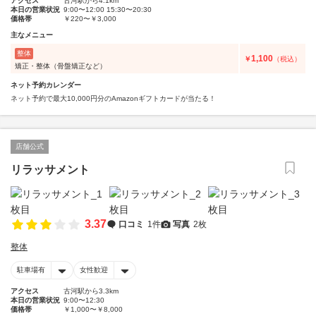
アクセス
古河駅から4.1km
本日の営業状況
9:00〜12:00 15:30〜20:30
価格帯
￥220〜￥3,000
主なメニュー
整体
1,100
￥
（税込）
矯正・整体（骨盤矯正など）
ネット予約カレンダー
ネット予約で最大10,000円分のAmazonギフトカードが当たる！
店舗公式
リラッサメント
3.37
口コミ
1件
写真
2枚
整体
駐車場有
女性歓迎
アクセス
古河駅から3.3km
本日の営業状況
9:00〜12:30
価格帯
￥1,000〜￥8,000