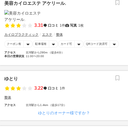
美容カイロエステ アケリール.
3.31
口コミ
1件
写真
1枚
カイロプラクティック
エステ
整体
クーポン有
駐車場有
カード可
QRコード決済可
アクセス
古河駅から290m （徒歩4分）
本日の営業状況
11:00〜20:00
ゆとり
3.22
口コミ
1件
整体
アクセス
古河駅から1.4km （徒歩17分）
ゆとりのオーナー様ですか？