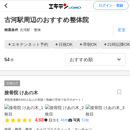
ログイン・登録
古河駅周辺のおすすめ整体院
変更
検索条件
古河駅
整体
エキテンネット予約
日祝OK
早朝OK
21時以降OK
54
件
店舗公式
接骨院 けあの木
来院患者数5300人以上の実績！熟練の手技で全力サポート！
4.68
口コミ
46件
写真
52枚
接骨・整骨
整体
カイロプラクティック
マッサージ