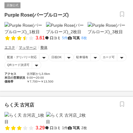
店舗公式
Purple Rose(パープルローズ)
3.61
口コミ
5件
写真
8枚
エステ
マッサージ
整体
配達・デリバリー対応
日祝OK
駐車場有
カード可
QRコード決済可
アクセス
古河駅から3.6km
本日の営業状況
9:00〜20:00
価格帯
￥7,700〜￥13,500
らく天 古河店
3.29
口コミ
1件
写真
2枚