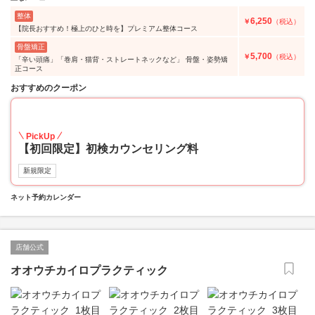
整体
6,250
￥
（税込）
【院長おすすめ！極上のひと時を】プレミアム整体コース
骨盤矯正
5,700
￥
（税込）
「辛い頭痛」「巻肩・猫背・ストレートネックなど」 骨盤・姿勢矯
正コース
おすすめのクーポン
55
PickUp
【初回限定】初検カウンセリング料
新規限定
ネット予約カレンダー
店舗公式
オオウチカイロプラクティック