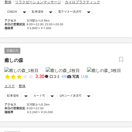
整体
リラクゼーションマッサージ
カイロプラクティック
日祝OK
駐車場有
電子マネー決済可
アクセス
古河駅から9.8km
本日の営業状況
9:00〜12:00 15:00〜20:00
価格帯
￥3,800〜￥7,000
店舗公式
癒しの森
3.30
口コミ
4件
写真
11枚
エステ
整体
駐車場有
カード可
QRコード決済可
アクセス
古河駅から6.2km
本日の営業状況
9:00〜12:30
価格帯
￥3,240〜￥10,000