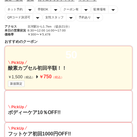
ネット予約
早朝OK
クーポン有
駐車場有
QRコード決済可
女性スタッフ
予約あり
アクセス
古河駅から1.7km （徒歩21分）
本日の営業状況
8:30〜12:00 14:00〜17:00
価格帯
￥300〜￥5,478
おすすめのクーポン
50
PickUp
酸素カプセル初回半額！！
750
1,500
￥
￥
（税込）
（税込）
新規限定
10
PickUp
ボディーケア10％OFF!!
PickUp
フットケア初回1000円OFF!!