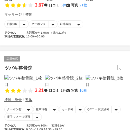
3.67
口コミ
5件
写真
21枚
マッサージ
整体
日祝OK
クーポン有
駐車場有
アクセス
古河駅から1.6km （徒歩21分）
本日の営業状況
10:00〜20:00
店舗公式
ツバキ整骨院
3.21
口コミ
1件
写真
10枚
接骨・整骨
整体
クーポン有
駐車場有
カード可
QRコード決済可
電子マネー決済可
アクセス
古河駅から800m （徒歩11分）
本日の営業状況
9:00〜12:00 14:30〜19:00