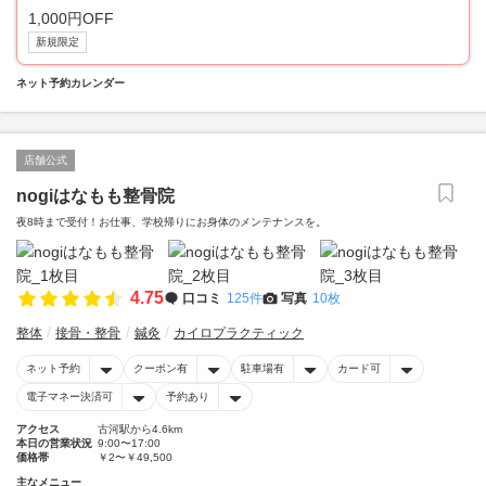
1,000円OFF
新規限定
ネット予約カレンダー
店舗公式
nogiはなもも整骨院
夜8時まで受付！お仕事、学校帰りにお身体のメンテナンスを。
4.75
口コミ
125件
写真
10枚
整体
接骨・整骨
鍼灸
カイロプラクティック
ネット予約
クーポン有
駐車場有
カード可
電子マネー決済可
予約あり
アクセス
古河駅から4.6km
本日の営業状況
9:00〜17:00
価格帯
￥2〜￥49,500
主なメニュー