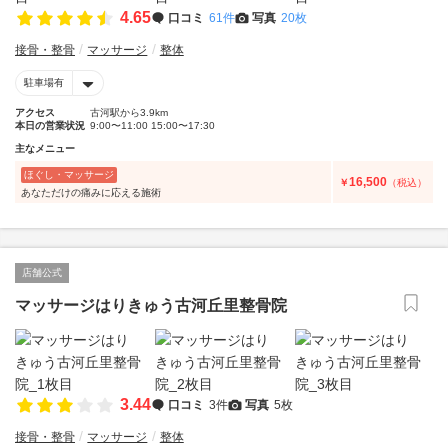
4.65
口コミ
61件
写真
20枚
接骨・整骨
マッサージ
整体
駐車場有
アクセス
古河駅から3.9km
本日の営業状況
9:00〜11:00 15:00〜17:30
主なメニュー
ほぐし・マッサージ
16,500
￥
（税込）
あなただけの痛みに応える施術
店舗公式
マッサージはりきゅう古河丘里整骨院
3.44
口コミ
3件
写真
5枚
接骨・整骨
マッサージ
整体