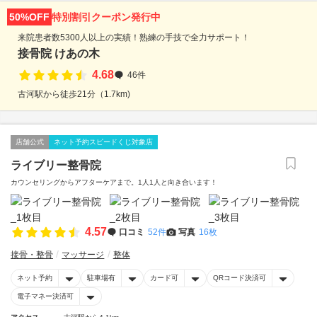
50%OFF
特別割引クーポン発行中
来院患者数5300人以上の実績！熟練の手技で全力サポート！
接骨院 けあの木
4.68
46件
古河駅から徒歩21分（1.7km)
店舗公式
ネット予約スピードくじ対象店
ライブリー整骨院
カウンセリングからアフターケアまで。1人1人と向き合います！
4.57
口コミ
52件
写真
16枚
接骨・整骨
マッサージ
整体
ネット予約
駐車場有
カード可
QRコード決済可
電子マネー決済可