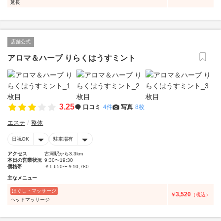
延長
店舗公式
アロマ＆ハーブ りらくはうすミント
3.25
口コミ
4件
写真
8枚
エステ
整体
日祝OK
駐車場有
アクセス
古河駅から3.3km
本日の営業状況
9:30〜19:30
価格帯
￥1,650〜￥10,780
主なメニュー
ほぐし・マッサージ
3,520
￥
（税込）
ヘッドマッサージ