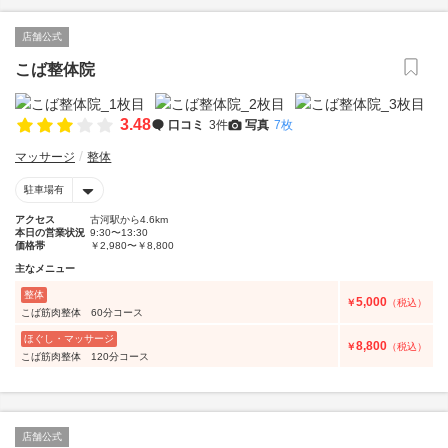
店舗公式
こば整体院
3.48
口コミ
3件
写真
7枚
マッサージ
整体
駐車場有
アクセス
古河駅から4.6km
本日の営業状況
9:30〜13:30
価格帯
￥2,980〜￥8,800
主なメニュー
整体
5,000
￥
（税込）
こば筋肉整体 60分コース
ほぐし・マッサージ
8,800
￥
（税込）
こば筋肉整体 120分コース
店舗公式