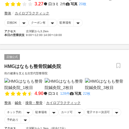
3.27
口コミ
2件
写真
20枚
整体
カイロプラクティック
日祝OK
クーポン有
駐車場有
アクセス
古河駅から3.2km
本日の営業状況
9:00〜12:00 14:00〜19:00
店舗公式
HMGはなもも整骨院鍼灸院
街の健康を支える次世代型整骨院
4.90
口コミ
128件
写真
22枚
整体
鍼灸
接骨・整骨
カイロプラクティック
ネット予約
駐車場有
カード可
電子マネー決済可
予約あり
アクセス
古河駅から1.3km （徒歩17分）