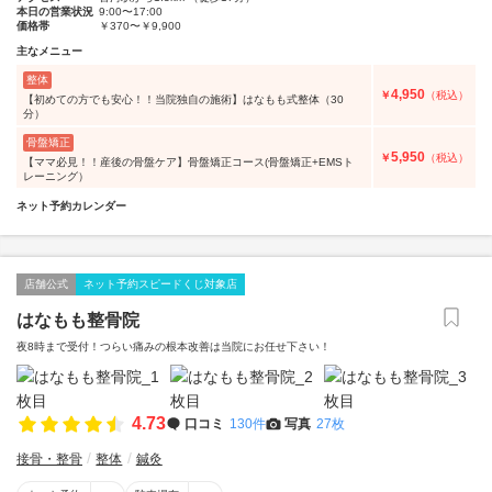
本日の営業状況
9:00〜17:00
価格帯
￥370〜￥9,900
主なメニュー
整体
4,950
￥
（税込）
【初めての方でも安心！！当院独自の施術】はなもも式整体（30
分）
骨盤矯正
5,950
￥
（税込）
【ママ必見！！産後の骨盤ケア】骨盤矯正コース(骨盤矯正+EMSト
レーニング）
ネット予約カレンダー
店舗公式
ネット予約スピードくじ対象店
はなもも整骨院
夜8時まで受付！つらい痛みの根本改善は当院にお任せ下さい！
4.73
口コミ
130件
写真
27枚
接骨・整骨
整体
鍼灸