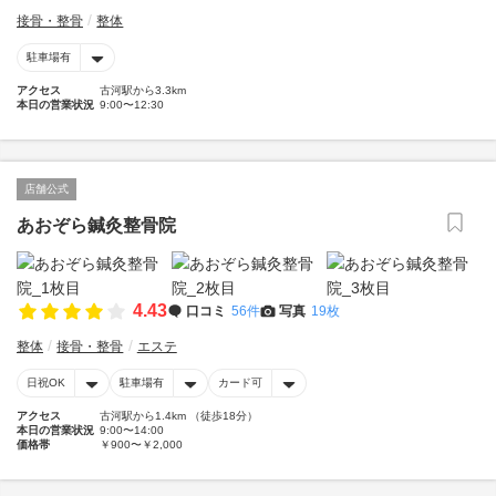
接骨・整骨
整体
駐車場有
アクセス
古河駅から3.3km
本日の営業状況
9:00〜12:30
店舗公式
あおぞら鍼灸整骨院
4.43
口コミ
56件
写真
19枚
整体
接骨・整骨
エステ
日祝OK
駐車場有
カード可
アクセス
古河駅から1.4km （徒歩18分）
本日の営業状況
9:00〜14:00
価格帯
￥900〜￥2,000