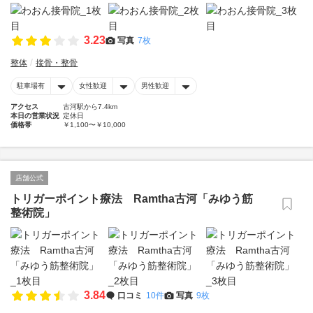
3.23
写真
7枚
整体
接骨・整骨
駐車場有
女性歓迎
男性歓迎
アクセス
古河駅から7.4km
本日の営業状況
定休日
価格帯
￥1,100〜￥10,000
店舗公式
トリガーポイント療法 Ramtha古河「みゆう筋
整術院」
3.84
口コミ
10件
写真
9枚