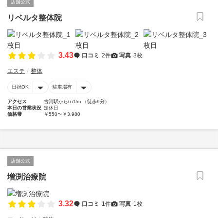
店舗公式
リベルタ整体院
3.43
口コミ
2件
写真
3枚
エステ
整体
日祝OK
駐車場有
アクセス
古河駅から670m （徒歩9分）
本日の営業状況
定休日
価格帯
￥550〜￥3,980
店舗公式
増渕治療院
3.32
口コミ
1件
写真
1枚