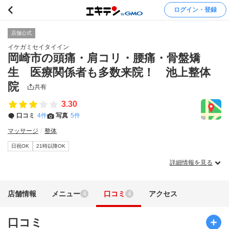
ログイン・登録
店舗公式
イケガミセイタイイン
岡崎市の頭痛・肩コリ・腰痛・骨盤矯
生 医療関係者も多数来院！ 池上整体
院
共有
3.30
口コミ
4件
写真
5件
マッサージ
整体
日祝OK
21時以降OK
詳細情報を見る
店舗情報
メニュー
口コミ
アクセス
4
4
口コミ