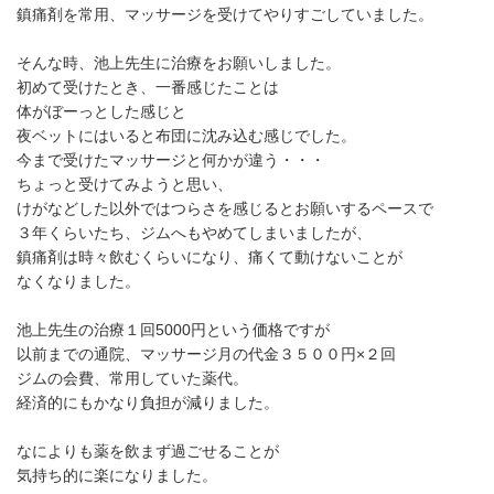
鎮痛剤を常用、マッサージを受けてやりすごしていました。
そんな時、池上先生に治療をお願いしました。
初めて受けたとき、一番感じたことは
体がぼーっとした感じと
夜ベットにはいると布団に沈み込む感じでした。
今まで受けたマッサージと何かが違う・・・
ちょっと受けてみようと思い、
けがなどした以外ではつらさを感じるとお願いするペースで
３年くらいたち、ジムへもやめてしまいましたが、
鎮痛剤は時々飲むくらいになり、痛くて動けないことが
なくなりました。
池上先生の治療１回5000円という価格ですが
以前までの通院、マッサージ月の代金３５００円×２回
ジムの会費、常用していた薬代。
経済的にもかなり負担が減りました。
なによりも薬を飲まず過ごせることが
気持ち的に楽になりました。