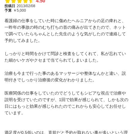
4.50
投稿日
2013/02/08
予算
￥5,000
看護婦の仕事をしていた時に傷めたヘルニアからの足の痺れと、
一昨年の事故の時のむち打ちの首の痛みが出てきたので、ネット
で調べていたらちゃんとした先生のような気がしたので連絡して
予約してみました。
しっかりと時間をかけて問診と検査をしてくれて、私が忘れてい
た細かいケガやクセまで当てられてしまいました。
治療も今まで行った事のあるマッサージや整体なんかと違い、説
明付きでしっかり治療後の変化がわかりました。
医療関係の仕事をしていたのでどうしてもシビアな視点で治療や
説明を受けていたのですが、1回で効果が感じられて、しかも次の
日にはもっと効果が感じられたのでこれからも安心してお任せし
ています。
満足度が0,5低いのは、直前だと予約が取れない事が多いという理