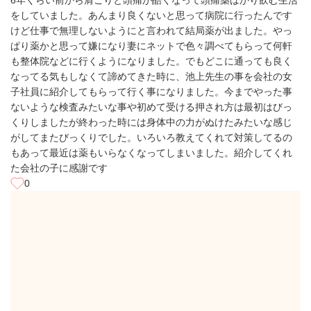
6年くらい前から肩こりと頭痛が酷くなって頭痛薬ばかり飲む生活
をしていました。あんまり良くないと思って病院に行ったんです
けど仕事で無理しないようにと言われて結局薬が出ました。やっ
ぱり薬かと思って嫌になり妻にネットで色々調べてもらって何軒
も整体院などに行くようになりました。でもどこに通っても良く
なってる気もしなくて諦めてきた時に、池上先生の事を会社の女
子社員に紹介してもらって行く事になりました。今までやった事
ないような検査みたいな事や初めて受ける押され方は最初はびっ
くりしましたが終わった時には身体中の力がぬけたみたいな感じ
がしてまたびっくりでした。いろいろ教えてくれて対策してるの
もあって最近は薬もいらなくなってしまいました。紹介してくれ
た会社の子に感謝です
0