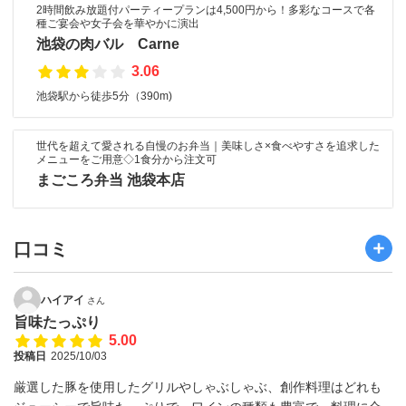
2時間飲み放題付パーティープランは4,500円から！多彩なコースで各
種ご宴会や女子会を華やかに演出
池袋の肉バル Carne
3.06
池袋駅から徒歩5分（390m)
世代を超えて愛される自慢のお弁当｜美味しさ×食べやすさを追求した
メニューをご用意◇1食分から注文可
まごころ弁当 池袋本店
口コミ
ハイアイ
さん
旨味たっぷり
5.00
投稿日
2025/10/03
厳選した豚を使用したグリルやしゃぶしゃぶ、創作料理はどれも