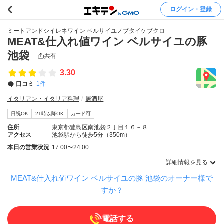
ログイン・登録
ミートアンドシイレネワイン ベルサイユノブタイケブクロ
MEAT&仕入れ値ワイン ベルサイユの豚
池袋
共有
3.30
口コミ
1件
イタリアン・イタリア料理
居酒屋
日祝OK
21時以降OK
カード可
住所
東京都豊島区南池袋２丁目１６－８
アクセス
池袋駅から徒歩5分（350m）
本日の営業状況
17:00〜24:00
詳細情報を見る
MEAT&仕入れ値ワイン ベルサイユの豚 池袋のオーナー様で
すか？
電話する