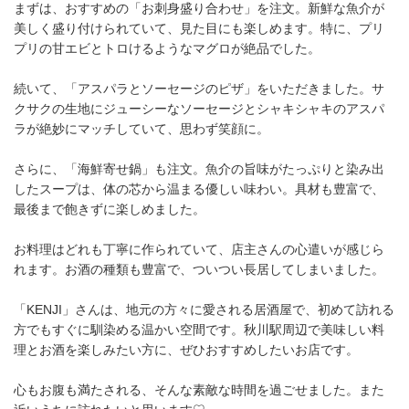
まずは、おすすめの「お刺身盛り合わせ」を注文。新鮮な魚介が
美しく盛り付けられていて、見た目にも楽しめます。特に、プリ
プリの甘エビとトロけるようなマグロが絶品でした。
続いて、「アスパラとソーセージのピザ」をいただきました。サ
クサクの生地にジューシーなソーセージとシャキシャキのアスパ
ラが絶妙にマッチしていて、思わず笑顔に。
さらに、「海鮮寄せ鍋」も注文。魚介の旨味がたっぷりと染み出
したスープは、体の芯から温まる優しい味わい。具材も豊富で、
最後まで飽きずに楽しめました。
お料理はどれも丁寧に作られていて、店主さんの心遣いが感じら
れます。お酒の種類も豊富で、ついつい長居してしまいました。
「KENJI」さんは、地元の方々に愛される居酒屋で、初めて訪れる
方でもすぐに馴染める温かい空間です。秋川駅周辺で美味しい料
理とお酒を楽しみたい方に、ぜひおすすめしたいお店です。
心もお腹も満たされる、そんな素敵な時間を過ごせました。また