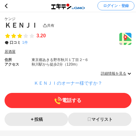
ログイン・登録
ケンジ
ＫＥＮＪＩ
共有
3.20
口コミ
1件
居酒屋
住所
東京都あきる野市秋川１丁目２−６
アクセス
秋川駅から徒歩2分（120m）
詳細情報を見る
ＫＥＮＪＩのオーナー様ですか？
電話する
投稿
マイリスト