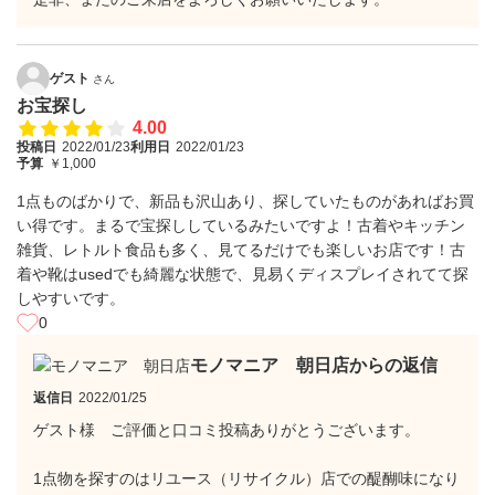
ゲスト
さん
お宝探し
4.00
投稿日
2022/01/23
利用日
2022/01/23
予算
￥1,000
1点ものばかりで、新品も沢山あり、探していたものがあればお買
い得です。まるで宝探ししているみたいですよ！古着やキッチン
雑貨、レトルト食品も多く、見てるだけでも楽しいお店です！古
着や靴はusedでも綺麗な状態で、見易くディスプレイされてて探
しやすいです。
0
モノマニア 朝日店からの返信
返信日
2022/01/25
ゲスト様 ご評価と口コミ投稿ありがとうございます。
1点物を探すのはリユース（リサイクル）店での醍醐味になり