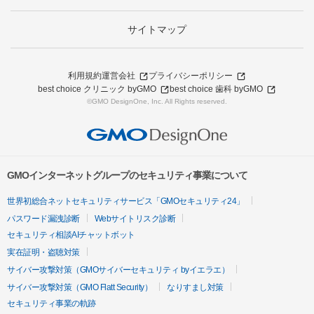
サイトマップ
利用規約
運営会社
プライバシーポリシー
best choice クリニック byGMO
best choice 歯科 byGMO
©GMO DesignOne, Inc. All Rights reserved.
GMOインターネットグループのセキュリティ事業について
世界初総合ネットセキュリティサービス「GMOセキュリティ24」
パスワード漏洩診断
Webサイトリスク診断
セキュリティ相談AIチャットボット
実在証明・盗聴対策
サイバー攻撃対策（GMOサイバーセキュリティ byイエラエ）
サイバー攻撃対策（GMO Flatt Security）
なりすまし対策
セキュリティ事業の軌跡