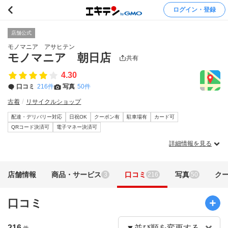
ログイン・登録
店舗公式
モノマニア アサヒテン
モノマニア 朝日店
共有
4.30
口コミ
216件
写真
50件
古着
リサイクルショップ
配達・デリバリー対応
日祝OK
クーポン有
駐車場有
カード可
QRコード決済可
電子マネー決済可
詳細情報を見る
店舗情報
商品・サービス
口コミ
写真
ク
3
216
50
口コミ
216