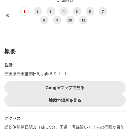
1 - 20件目
1
2
3
4
5
6
7
8
9
10
11
概要
住所
三重県三重郡朝日町小向６９１−１
Googleマップで見る
地図で場所を見る
アクセス
近鉄伊勢朝日駅より徒歩5分。国道一号線沿いくじらの壁画が目印