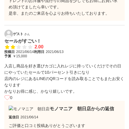
トレンドのお洋服や流行りの商品を少しでもお得にお買い求
め頂けてましたら幸いです。
是非、またのご来店を心よりお待ちいたしております。
ゲスト
さん
セールがすごい！
2.00
投稿日
2021/06/14
利用日
2021/06/13
予算
￥15,000
入店し商品を好き選びカゴに入れレジに持っていくだけでその日
にやっていたセールで10パーセント引きになり
店内のレジにあるLINEのQRコードを読み取ることでもまたお安く
なります
かなりお得に感じ、かなり嬉しいです。
0
モノマニア 朝日店からの返信
返信日
2021/06/14
ご評価と口コミ投稿ありがとうございます