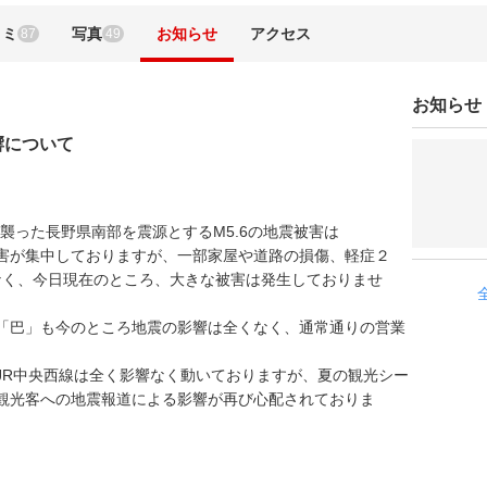
コミ
写真
お知らせ
アクセス
87
49
お知らせ
響について
襲った長野県南部を震源とするM5.6の地震被害は
害が集中しておりますが、一部家屋や道路の損傷、軽症２
なく、今日現在のところ、大きな被害は発生しておりませ
「巴」も今のところ地震の影響は全くなく、通常通りの営業
JR中央西線は全く影響なく動いておりますが、夏の観光シー
観光客への地震報道による影響が再び心配されておりま