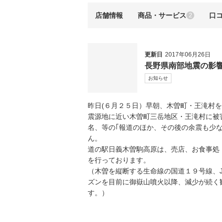
店舗情報
商品・サービス
口
2
更新日
2017年06月26日
長野県南部地震の影
お知らせ
昨日(６月２５日）早朝、木曽町・王滝村を
震源地に近い木曽町三岳地区・王滝村に被
名、等の｢報道のほか、その後の余震も少
ん。
道の駅日義木曽駒高原は、売店、お食事処
を行っております。
（木曽を縦断する生命線の国道１９号線、
ズンを目前に御嶽山噴火以降、減少が続く
す。）