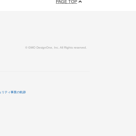
PAGE TOP
© GMO DesignOne, Inc. All Rights reserved.
ュリティ事業の軌跡