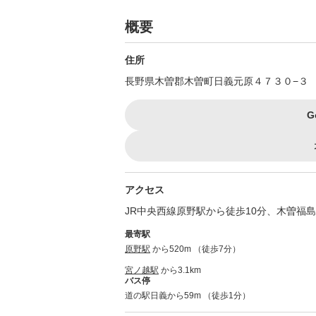
概要
住所
長野県木曽郡木曽町日義元原４７３０−３
G
アクセス
JR中央西線原野駅から徒歩10分、木曽福島
最寄駅
原野駅
から520m （徒歩7分）
宮ノ越駅
から3.1km
バス停
道の駅日義から59m （徒歩1分）