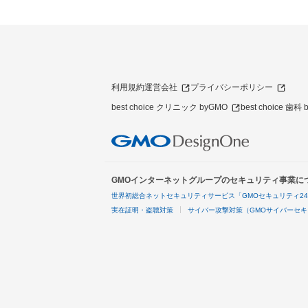
利用規約
運営会社
プライバシーポリシー
best choice クリニック byGMO
best choice 歯科
GMOインターネットグループのセキュリティ事業に
世界初総合ネットセキュリティサービス「GMOセキュリティ2
実在証明・盗聴対策
サイバー攻撃対策（GMOサイバーセキ