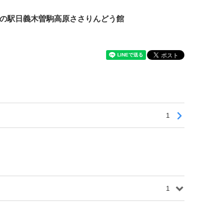
の駅日義木曽駒高原ささりんどう館
1
1