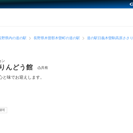
長野県内の道の駅
長野県木曽郡木曽町の道の駅
道の駅日義木曽駒高原ささ
カン
さりんどう館
共有
心と味でお迎えします。
済可