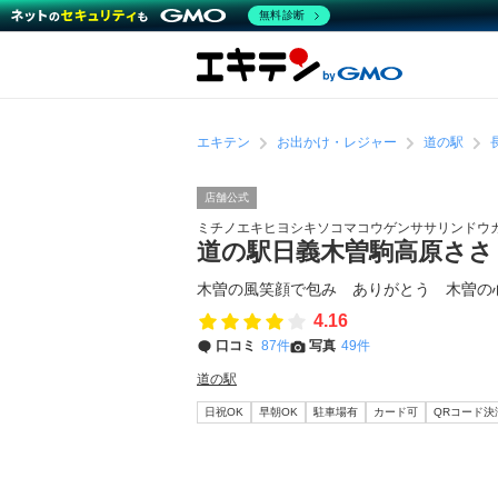
無料診断
エキテン
お出かけ・レジャー
道の駅
店舗公式
ミチノエキヒヨシキソコマコウゲンササリンドウ
道の駅日義木曽駒高原さ
木曽の風笑顔で包み ありがとう 木曽の
4.16
口コミ
87件
写真
49件
道の駅
日祝OK
早朝OK
駐車場有
カード可
QRコード決