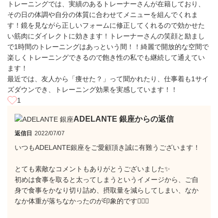
トレーニングでは、実績のあるトレーナーさんが在籍しており、
その日の体調や自分の体質に合わせてメニューを組んでくれま
す！鏡を見ながら正しいフォームに修正してくれるので効かせた
い筋肉にダイレクトに効きます！トレーナーさんの笑顔と励まし
で1時間のトレーニングはあっという間！！綺麗で開放的な空間で
楽しくトレーニングできるので飽き性の私でも継続して通えてい
ます！
最近では、友人から「痩せた？」って聞かれたり、仕事着も1サイ
ズダウンでき、トレーニング効果を実感しています！！
1
ADELANTE 銀座からの返信
返信日
2022/07/07
いつもADELANTE銀座をご愛顧頂き誠に有難うございます！
とても素敵なコメントもありがとうございました✨
初めは食事を取ると太ってしまうというイメージから、ご自
身で食事をかなり切り詰め、摂取量を減らしてしまい、なか
なか体重が落ちなかったのが印象的です🙋🏼‍♂️