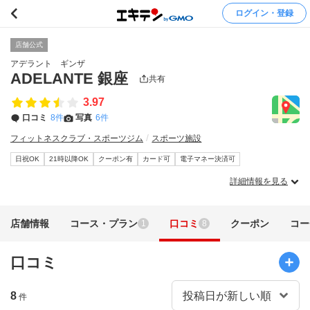
ログイン・登録
店舗公式
アデラント ギンザ
ADELANTE 銀座
共有
3.97
口コミ
8件
写真
6件
フィットネスクラブ・スポーツジム
スポーツ施設
日祝OK
21時以降OK
クーポン有
カード可
電子マネー決済可
詳細情報を見る
店舗情報
コース・プラン
口コミ
クーポン
コー
1
8
口コミ
8
件