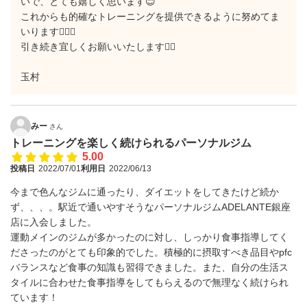
いで、とても嬉しく思います😊
これからも的確なトレーニングを提供できるように努めてま
いります🙋🏼‍♂️
引き続き宜しくお願いいたします✋🏼
玉村
みー
さん
トレーニングを楽しく続けられるパーソナルジム
5.00
投稿日
2022/07/01
利用日
2022/06/13
今まで色んなジムに通ったり、ダイエットをしてきたけど続か
ず、、、。駅近で通いやすそうなパーソナルジムADELANTE銀座
店に入会しました。
運動メインのジムが多かったのに対し、しっかり食事指導してく
ださったのがとても印象的でした。積極的に摂取すべき品目やpfc
バランスなど食事の知識も習得できました。また、自分の生活ス
タイルに合わせた食事指導をしてもらえるので無理なく続けられ
ています！