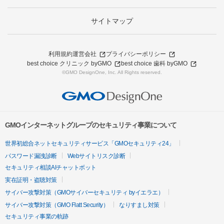
サイトマップ
利用規約
運営会社
プライバシーポリシー
best choice クリニック byGMO
best choice 歯科 byGMO
©GMO DesignOne, Inc. All Rights reserved.
GMOインターネットグループのセキュリティ事業について
世界初総合ネットセキュリティサービス「GMOセキュリティ24」
パスワード漏洩診断
Webサイトリスク診断
セキュリティ相談AIチャットボット
実在証明・盗聴対策
サイバー攻撃対策（GMOサイバーセキュリティ byイエラエ）
サイバー攻撃対策（GMO Flatt Security）
なりすまし対策
セキュリティ事業の軌跡