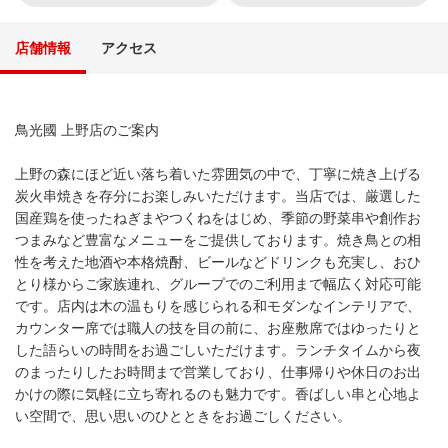
店舗情報
アクセス
鳥光國 上野店のご案内
上野の森にほど近い落ち着いた雰囲気の中で、丁寧に焼き上げる
炭火串焼きを存分にお楽しみいただけます。当店では、厳選した
国産鶏を使ったねぎまやつくねをはじめ、季節の野菜串や創作お
つまみなど豊富なメニューをご提供しております。焼き鳥との相
性を考えた地酒や本格焼酎、ビールなどドリンクも充実し、おひ
とり様からご家族連れ、グループでのご利用まで幅広く対応可能
です。店内は木の温もりを感じられる和モダンなインテリアで、
カウンター席では職人の技を目の前に、お座敷席ではゆったりと
した語らいの時間をお過ごしいただけます。ランチタイムから夜
のまったりしたお時間まで営業しており、仕事帰りや休日のお出
かけの際に気軽に立ち寄れるのも魅力です。香ばしい串と心地よ
い空間で、思い思いのひとときをお過ごしください。