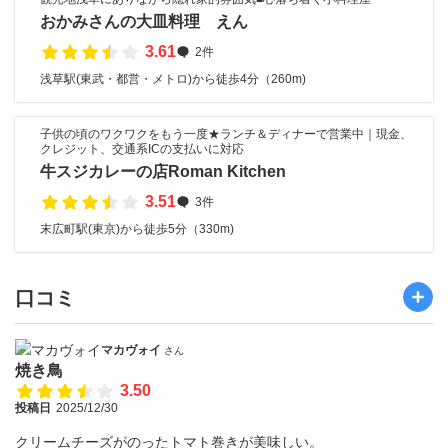
おかみさんの大皿料理 えん
3.61
2件
浅草駅(東武・都営・メトロ)から徒歩4分（260m)
子供の頃のワクワクをもう一度★ランチ＆ディナーで営業中｜現金、
クレジット、交通系ICの支払いに対応
牛スジカレーの店Roman Kitchen
3.51
3件
末広町駅(東京)から徒歩5分（330m)
口コミ
マカヴォイ
さん
焼き鳥
3.50
投稿日
2025/12/30
クリームチーズがのったトマト巻きが美味しい。