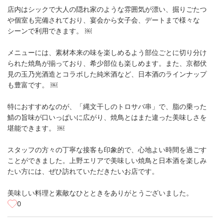
店内はシックで大人の隠れ家のような雰囲気が漂い、掘りごたつ
や個室も完備されており、宴会から女子会、デートまで様々な
シーンで利用できます。 ￼
メニューには、素材本来の味を楽しめるよう部位ごとに切り分け
られた焼鳥が揃っており、希少部位も楽しめます。また、京都伏
見の玉乃光酒造とコラボした純米酒など、日本酒のラインナップ
も豊富です。 ￼
特におすすめなのが、「縄文干しのトロサバ串」で、脂の乗った
鯖の旨味が口いっぱいに広がり、焼鳥とはまた違った美味しさを
堪能できます。 ￼
スタッフの方々の丁寧な接客も印象的で、心地よい時間を過ごす
ことができました。上野エリアで美味しい焼鳥と日本酒を楽しみ
たい方には、ぜひ訪れていただきたいお店です。
美味しい料理と素敵なひとときをありがとうございました。
0