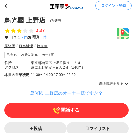
ログイン・登録
鳥光國 上野店
共有
3.27
口コミ
2件
写真
1件
居酒屋
日本料理
焼き鳥
日祝OK
21時以降OK
カード可
住所
東京都台東区上野公園１－５４
アクセス
京成上野駅から徒歩2分（140m）
本日の営業状況
11:30〜14:00 17:00〜23:30
詳細情報を見る
鳥光國 上野店のオーナー様ですか？
電話する
投稿
マイリスト