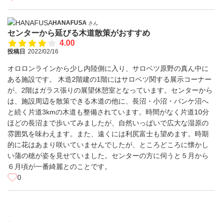
HANAFUSA
さん
センターから延びる木道散策がおすすめ
4.00
投稿日
2022/02/16
オロロンラインから少し内陸側に入り、サロベツ原野の真ん中に
ある施設です。 木造2階建の1階にはサロベツ関する展示コーナー
が、2階はガラス張りの展望休憩室となっています。センターから
は、施設周辺を散策できる木道の他に、長沼・小沼・パンケ沼へ
と続く片道3kmの木道も整備されています。時間がなく片道10分
ほどの長沼まで歩いてみましたが、自然いっぱいで広大な湿原の
雰囲気を味わえます。また、遠くには利尻富士も望めます。時期
的に花はあまり咲いていませんでしたが、ところどころに懐かし
い蒲の穂が姿を見せていました。センターの方に伺うと５月から
６月頃が一番綺麗とのことです。
0