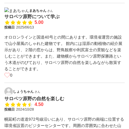
まあちゃん
さん
サロベツ原野について学ぶ
5.00
投稿日
2025/06/13
オロロンラインと国道40号との間にあります。環境省運営の施設
で山小屋風のしゃれた建物です。 館内には湿原の動植物の紹介展
示があり、２階の窓からは、野鳥観察や利尻富士の景観などを楽
しむことができます。また、建物横からサロベツ原野探勝路とい
う木道がのびており、サロベツ原野の自然を楽しみながら散策す
ることができます。
0
しょうちゃん
さん
サロベツ原野の自然を楽しむ
4.50
投稿日
2024/10/28
幌延町の道道972号線沿いにあり、サロベツ原野の南端に位置する
環境省設置のビジターセンターです。周囲の雰囲気に合わせた山