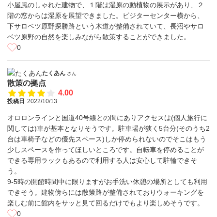
小屋風のしゃれた建物で、１階は湿原の動植物の展示があり、２
階の窓からは湿原を展望できました。ビジターセンター横から、
下サロベツ原野探勝路という木道が整備されていて、長沼やサロ
ベツ原野の自然を楽しみながら散策することができました。
0
たくあん
さん
散策の拠点
4.00
投稿日
2022/10/13
オロロンラインと国道40号線との間にありアクセスは(個人旅行に
関しては)車が基本となりそうです。駐車場が狭く5台分(そのうち2
台は車椅子などの優先スペース)しか停められないのでそこはもう
少しスペースを作ってほしいところです。自転車を停めることが
できる専用ラックもあるので利用する人は安心して駐輪できそ
う。
9-5時の開館時間中に限りますがお手洗い休憩の場所としても利用
できそう。建物傍らには散策路が整備されておりウォーキングを
楽しむ前に館内をサッと見て回るだけでもより楽しめそうです。
0