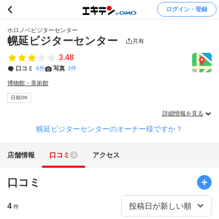
ログイン・登録
ホロノベビジターセンター
幌延ビジターセンター
共有
3.48
口コミ
4件
写真
3件
博物館・美術館
日祝OK
詳細情報を見る
幌延ビジターセンターのオーナー様ですか？
店舗情報
口コミ
アクセス
4
口コミ
4
件