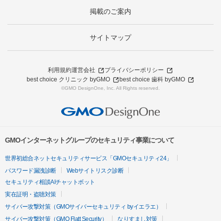
掲載のご案内
サイトマップ
利用規約
運営会社
プライバシーポリシー
best choice クリニック byGMO
best choice 歯科 byGMO
©GMO DesignOne, Inc. All Rights reserved.
GMOインターネットグループのセキュリティ事業について
世界初総合ネットセキュリティサービス「GMOセキュリティ24」
パスワード漏洩診断
Webサイトリスク診断
セキュリティ相談AIチャットボット
実在証明・盗聴対策
サイバー攻撃対策（GMOサイバーセキュリティ byイエラエ）
サイバー攻撃対策（GMO Flatt Security）
なりすまし対策