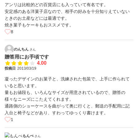
アンリは比較的どの百貨店にも入っていて有名です。
安定感のある洋菓子店なので、相手の好みを十分知りえていない
ときのお土産などには最適です。
焼き菓子もケーキもおススメです。
8
のんちん
さん
贈答用にお手頃です
4.00
投稿日
2013/03/19
凝ったデザインのお菓子と、洗練された包装で、上手に作られて
いると思います。
量もお値段も、いろんなサイズが用意されているので、贈答の
様々なニーズにこたえてくれます。
通路側のショーケースを曲がって奥に行くと、郵送の手配用に記
入台と椅子などがあり、すわってゆっくり書けます。
1
もんぺ
さん