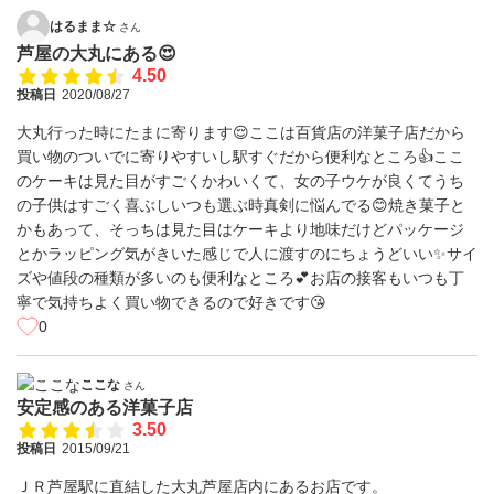
はるまま☆
さん
芦屋の大丸にある😍
4.50
投稿日
2020/08/27
大丸行った時にたまに寄ります😌ここは百貨店の洋菓子店だから
買い物のついでに寄りやすいし駅すぐだから便利なところ👍ここ
のケーキは見た目がすごくかわいくて、女の子ウケが良くてうち
の子供はすごく喜ぶしいつも選ぶ時真剣に悩んでる😊焼き菓子と
かもあって、そっちは見た目はケーキより地味だけどパッケージ
とかラッピング気がきいた感じで人に渡すのにちょうどいい✨サイ
ズや値段の種類が多いのも便利なところ💕︎お店の接客もいつも丁
寧で気持ちよく買い物できるので好きです😘
0
ここな
さん
安定感のある洋菓子店
3.50
投稿日
2015/09/21
ＪＲ芦屋駅に直結した大丸芦屋店内にあるお店です。