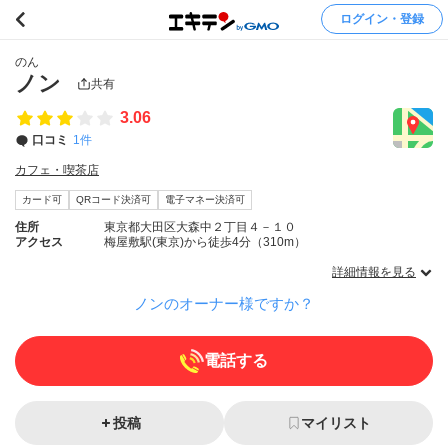
ログイン・登録
のん
ノン
共有
3.06
口コミ
1件
カフェ・喫茶店
カード可
QRコード決済可
電子マネー決済可
住所
東京都大田区大森中２丁目４－１０
アクセス
梅屋敷駅(東京)から徒歩4分（310m）
詳細情報を見る
ノンのオーナー様ですか？
電話する
投稿
マイリスト