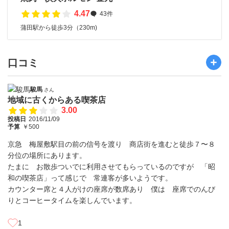
4.47
43件
蒲田駅から徒歩3分（230m)
口コミ
駿馬
さん
地域に古くからある喫茶店
3.00
投稿日
2016/11/09
予算
￥500
京急 梅屋敷駅目の前の信号を渡り 商店街を進むと徒歩７〜８
分位の場所にあります。
たまに お散歩ついでに利用させてもらっているのですが 「昭
和の喫茶店」って感じで 常連客が多いようです。
カウンター席と４人がけの座席が数席あり 僕は 座席でのんび
りとコーヒータイムを楽しんでいます。
1