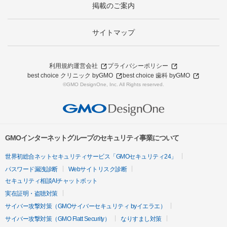
掲載のご案内
サイトマップ
利用規約
運営会社
プライバシーポリシー
best choice クリニック byGMO
best choice 歯科 byGMO
©GMO DesignOne, Inc. All Rights reserved.
GMOインターネットグループのセキュリティ事業について
世界初総合ネットセキュリティサービス「GMOセキュリティ24」
パスワード漏洩診断
Webサイトリスク診断
セキュリティ相談AIチャットボット
実在証明・盗聴対策
サイバー攻撃対策（GMOサイバーセキュリティ byイエラエ）
サイバー攻撃対策（GMO Flatt Security）
なりすまし対策