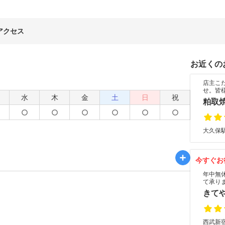
アクセス
お近くの
店主こ
せ。皆
水
木
金
土
日
祝
粕取
大久保駅
今すぐお
年中無
て承り
きて
西武新宿