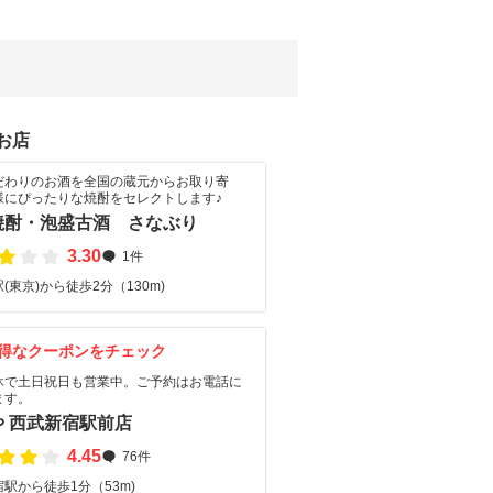
お店
だわりのお酒を全国の蔵元からお取り寄
様にぴったりな焼酎をセレクトします♪
焼酎・泡盛古酒 さなぶり
3.30
1件
(東京)から徒歩2分（130m)
得なクーポンをチェック
休で土日祝日も営業中。ご予約はお電話に
ます。
や 西武新宿駅前店
4.45
76件
駅から徒歩1分（53m)