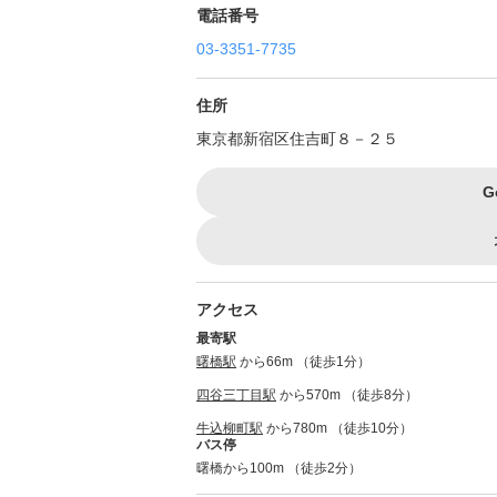
電話番号
03-3351-7735
住所
東京都新宿区住吉町８－２５
G
アクセス
最寄駅
曙橋駅
から66m （徒歩1分）
四谷三丁目駅
から570m （徒歩8分）
牛込柳町駅
から780m （徒歩10分）
バス停
曙橋から100m （徒歩2分）