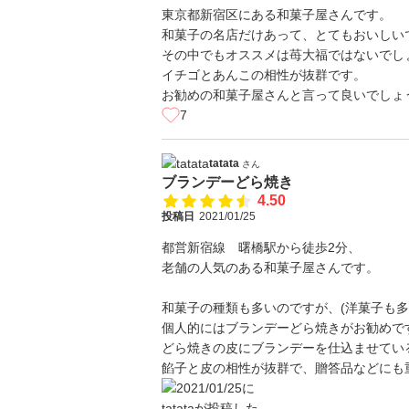
東京都新宿区にある和菓子屋さんです。
和菓子の名店だけあって、とてもおいしい
その中でもオススメは苺大福ではないでし
イチゴとあんこの相性が抜群です。
お勧めの和菓子屋さんと言って良いでしょ
7
tatata
さん
ブランデーどら焼き
4.50
投稿日
2021/01/25
都営新宿線 曙橋駅から徒歩2分、
老舗の人気のある和菓子屋さんです。
和菓子の種類も多いのですが、(洋菓子も多
個人的にはブランデーどら焼きがお勧めで
どら焼きの皮にブランデーを仕込ませてい
餡子と皮の相性が抜群で、贈答品などにも