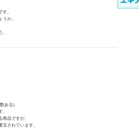
です。
ょうか。
う。
数ある)
す。
る商品ですが、
重宝されています。