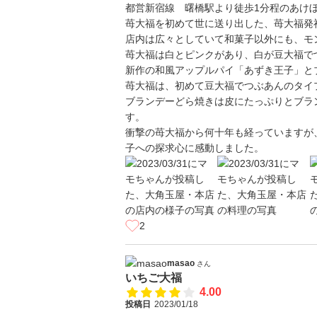
都営新宿線 曙橋駅より徒歩1分程のあけ
苺大福を初めて世に送り出した、苺大福発
店内は広々としていて和菓子以外にも、モ
苺大福は白とピンクがあり、白が豆大福で
新作の和風アップルパイ「あずき王子」と
苺大福は、初めて豆大福でつぶあんのタイ
ブランデーどら焼きは皮にたっぷりとブラ
す。
衝撃の苺大福から何十年も経っていますが
子への探求心に感動しました。
2
masao
さん
いちご大福
4.00
投稿日
2023/01/18