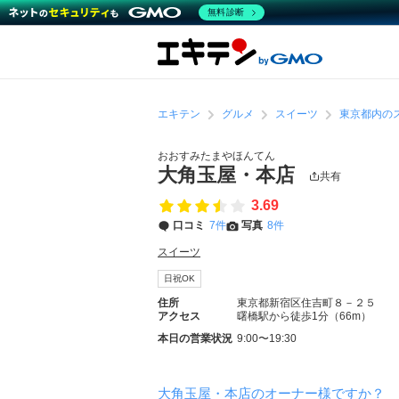
無料診断
エキテン
グルメ
スイーツ
東京都内の
おおすみたまやほんてん
大角玉屋・本店
共有
3.69
口コミ
7件
写真
8件
スイーツ
日祝OK
住所
東京都新宿区住吉町８－２５
アクセス
曙橋駅から徒歩1分（66m）
本日の営業状況
9:00〜19:30
大角玉屋・本店のオーナー様ですか？