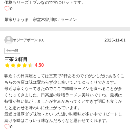
価格もリーズナブルなので常にセットです。
0
麺家りょうま 宗堂
木曽川駅
ラーメン
2025-11-01
オジーアボーン
さん
全体公開
三茶２軒目
4.50
駅近くの日高屋としては三茶で2軒あるのですが少しだけあるくこ
ちらのお店は味は変わらず少し空いていてゆっくりできます。
最近は寒くなってきたのでここで味噌ラーメンを食べることが多
くなってきました。日高屋の味噌ラーメン美味いですね、最初は
特徴が無い気がしましたが甘みがあってくどすぎず明日も食うか
なと思わせる味わいに仕上がっています。
最近は濃厚ダブ味噌～といった濃い味噌味が多い中でリピートし
続ける味はこういう味なんだろうなと思わせてくれます。
0