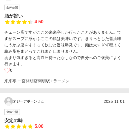
全体公開
脂が旨い
4.50
チェーン店ですがここの来来亭しか行ったことがありません。で
すがスープに浮かぶここの脂は美味いです。きりっとした醤油味
にうかぶ脂をすくって飲むと旨味爆発です。麺は太すぎず程よく
絡み脂をまとってこれまた止まりません。
あまり気すぎると高血圧待ったなしなので自分へのご褒美によく
行きます。
0
来来亭 一宮開明店
開明駅
ラーメン
2025-11-01
オジーアボーン
さん
全体公開
安定の味
5.00