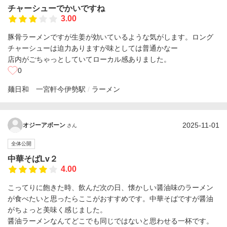
チャーシューでかいですね
3.00
豚骨ラーメンですが生姜が効いているような気がします。ロング
チャーシューは迫力ありますが味としては普通かなー
店内がごちゃっとしていてローカル感ありました。
0
麺日和 一宮軒
今伊勢駅
ラーメン
2025-11-01
オジーアボーン
さん
全体公開
中華そばLv２
4.00
こってりに飽きた時、飲んだ次の日、懐かしい醤油味のラーメン
が食べたいと思ったらここがおすすめです。中華そばですが醤油
がちょっと美味く感じました。
醤油ラーメンなんてどこでも同じではないと思わせる一杯です。