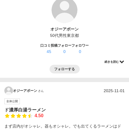
ログイン・登録
オジーアボーン
50代
男性
東京都
口コミ投稿
フォロー
フォロワー
45
0
0
続きを読む
フォローする
2025-11-01
オジーアボーン
さん
全体公開
ド濃厚白湯ラーメン
4.50
まず店内がオシャレ。器もオシャレ。でも出てくるラーメンはド