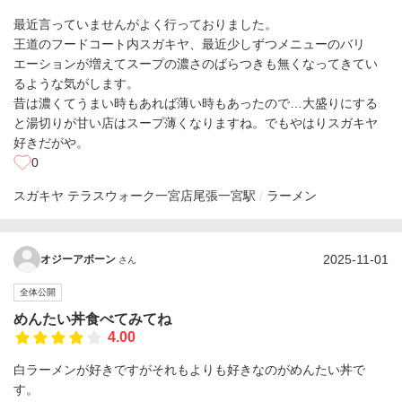
最近言っていませんがよく行っておりました。
王道のフードコート内スガキヤ、最近少しずつメニューのバリ
エーションが増えてスープの濃さのばらつきも無くなってきてい
るような気がします。
昔は濃くてうまい時もあれば薄い時もあったので…大盛りにする
と湯切りが甘い店はスープ薄くなりますね。でもやはりスガキヤ
好きだがや。
0
スガキヤ テラスウォーク一宮店
尾張一宮駅
ラーメン
2025-11-01
オジーアボーン
さん
全体公開
めんたい丼食べてみてね
4.00
白ラーメンが好きですがそれもよりも好きなのがめんたい丼で
す。