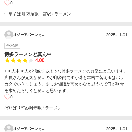
0
中華そば 味万
尾張一宮駅
ラーメン
2025-11-01
オジーアボーン
さん
全体公開
博多ラーメンど真ん中
4.00
100人中98人が想像するような博多ラーメンの典型だと思います。
店員さんが元気が良いのが印象的ですが味も本格で替え玉はバリ
カタでいきましょう。少しお値段が高めかなと思うので口が豚骨
を求めたら行くと良いと思います。
0
ばりばり軒
妙興寺駅
ラーメン
2025-11-01
オジーアボーン
さん