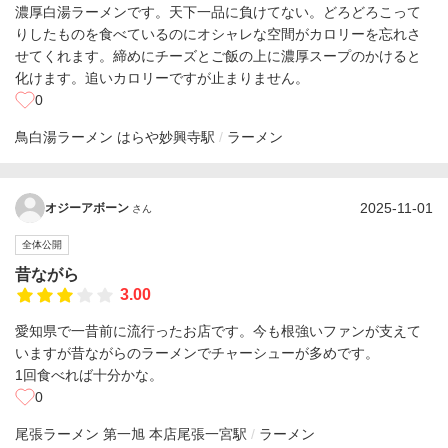
濃厚白湯ラーメンです。天下一品に負けてない。どろどろこって
りしたものを食べているのにオシャレな空間がカロリーを忘れさ
せてくれます。締めにチーズとご飯の上に濃厚スープのかけると
化けます。追いカロリーですが止まりません。
0
鳥白湯ラーメン はらや
妙興寺駅
ラーメン
2025-11-01
オジーアボーン
さん
全体公開
昔ながら
3.00
愛知県で一昔前に流行ったお店です。今も根強いファンが支えて
いますが昔ながらのラーメンでチャーシューが多めです。
1回食べれば十分かな。
0
尾張ラーメン 第一旭 本店
尾張一宮駅
ラーメン