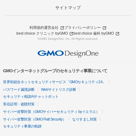
サイトマップ
利用規約
運営会社
プライバシーポリシー
best choice クリニック byGMO
best choice 歯科 byGMO
©GMO DesignOne, Inc. All Rights reserved.
GMOインターネットグループのセキュリティ事業について
世界初総合ネットセキュリティサービス「GMOセキュリティ24」
パスワード漏洩診断
Webサイトリスク診断
セキュリティ相談AIチャットボット
実在証明・盗聴対策
サイバー攻撃対策（GMOサイバーセキュリティ byイエラエ）
サイバー攻撃対策（GMO Flatt Security）
なりすまし対策
セキュリティ事業の軌跡