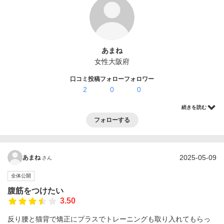
ログイン・登録
あまね
女性
大阪府
口コミ投稿
フォロー
フォロワー
2
0
0
続きを読む
フォローする
2025-05-09
あまね
さん
全体公開
腹筋をつけたい
3.50
反り腰と猫背で矯正にプラスでトレーニングも取り入れてもらっ